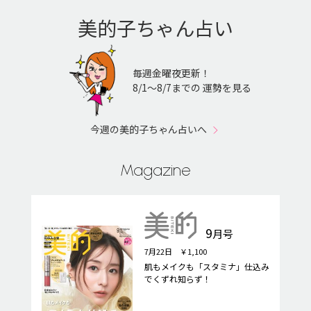
美的子ちゃん占い
毎週金曜夜更新！
8/1〜8/7までの 運勢を見る
今週の美的子ちゃん占いへ
Magazine
9
月号
7月22日 ￥1,100
肌もメイクも「スタミナ」仕込み
でくずれ知らず！