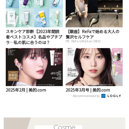
スキンケア診断【2023年間読
【銀座】ReFaで始める大人の
者ベストコスメ】名品やプチプ
贅沢セルフケア
PR（ReFa GINZA on CREA）
ラ…私の肌に合うのは？
2025年2月 | 美的.com
2025年3月号 | 美的.com
Recommended by
Cosme