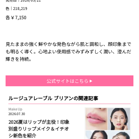
色｜218,219
各￥7,150
見たままの強く鮮やかな発色ながら肌と調和し、顔印象まで
も明るく導く。心地よい使用感でみずみずしく潤い、澄んだ
輝きを持続。
公式サイトはこちら
ルージュアレーブル ブリアンの関連記事
Make Up
2026.07.30
2026夏はリップが主役！印象
別盛りリップメイク＆イチオ
シ新色を紹介