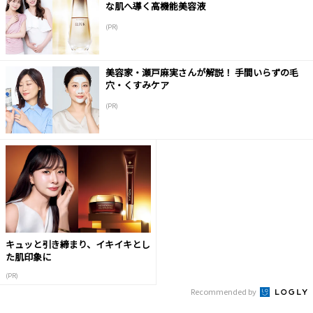
な肌へ導く高機能美容液
(PR)
美容家・瀬戸麻実さんが解説！ 手間いらずの毛
穴・くすみケア
(PR)
キュッと引き締まり、イキイキとし
た肌印象に
(PR)
Recommended by