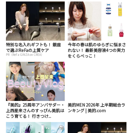
特別な名入れギフトも！ 銀座
今年の春は肌のゆらぎに悩まさ
で選ぶReFaの上質ケア
れない！ 最新美容液4つの実力
PR（ReFa GINZA on CREA）
をくらべっこ！
『美的』25周年アンバサダー・
美的MEN 2026年 上半期総合ラ
上西星来さんのすっぴん美肌は
ンキング | 美的.com
こう育てる！ 行きつけ...