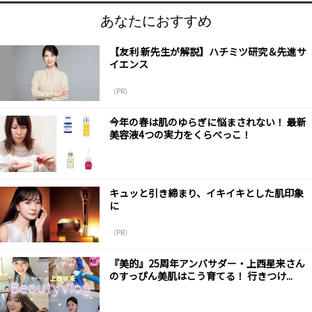
あなたにおすすめ
【友利 新先生が解説】ハチミツ研究＆先進サ
イエンス
（PR）
今年の春は肌のゆらぎに悩まされない！ 最新
美容液4つの実力をくらべっこ！
キュッと引き締まり、イキイキとした肌印象
に
（PR）
『美的』25周年アンバサダー・上西星来さん
のすっぴん美肌はこう育てる！ 行きつけ...