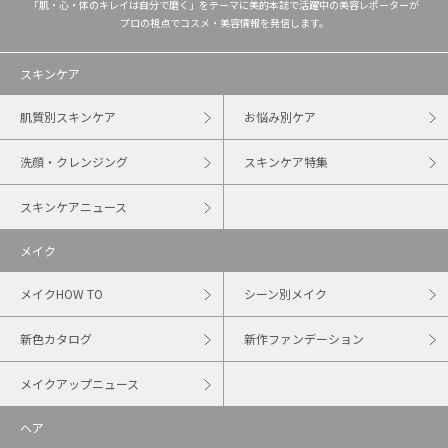
「肌・心・体のキレイは自分で磨く」をテーマに美的本誌で活躍中の美容レポーターが
プロの視点でコスメ・美容情報を発信します。
スキンケア
肌質別スキンケア
お悩み別ケア
洗顔・クレンジング
スキンケア特集
スキンケアニュース
メイク
メイクHOW TO
シーン別メイク
新色カタログ
新作ファンデーション
メイクアップニュース
ヘア