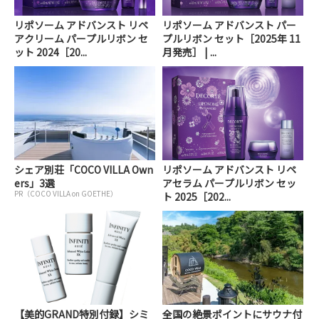
リポソーム アドバンスト リペ
リポソーム アドバンスト パー
アクリーム パープルリボン セ
プルリボン セット［2025年 11
ット 2024［20...
月発売］ | ...
シェア別荘「COCO VILLA Own
リポソーム アドバンスト リペ
ers」3選
アセラム パープルリボン セッ
PR（COCO VILLA on GOETHE）
ト 2025［202...
【美的GRAND特別付録】シミ
全国の絶景ポイントにサウナ付