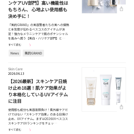
ンケアUV部門】高い機能性は
もちろん、 心地よい使用感も
決め手に！
『美的GRAND』の美容賢者たちの美への情熱
と本気度が伝わるベスコスのアイテムが決
定！強力なメラニンケアで肌のポテンシャル
を高みへ誘う【美白・ハリケア部門】と…
すべて読む
News
美的GRAND
Skin Care
2026.06.13
【2026最新】スキンケア日焼
け止め18選！肌ケア効果がよ
り本格化しているUVアイテム
に注目
使用感も成分も美容液顔負け！紫外線ケアだ
けではない「スキンケア効果」のある日焼け
止め、UVアイテム。まずは2026UVベスコス
スキンケアUVランキングをチェッ…
すべて読む