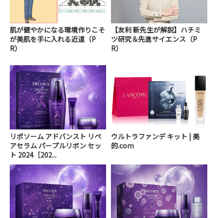
肌が健やかになる環境作りこそ
【友利 新先生が解説】ハチミ
が美肌を手に入れる近道（P
ツ研究＆先進サイエンス（P
R）
R）
リポソーム アドバンスト リペ
ウルトラファンデ キット | 美
アセラム パープルリボン セッ
的.com
ト 2024［202...