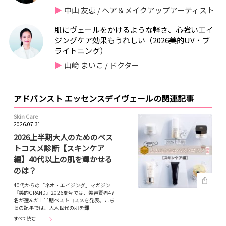
中山 友恵 / ヘア＆メイクアップアーティスト
肌にヴェールをかけるような軽さ、心強いエイ
ジングケア効果もうれしい（2026美的UV・ブ
ライトニング）
山﨑 まいこ / ドクター
アドバンスト エッセンスデイヴェールの関連記事
Skin Care
2026.07.31
2026上半期大人のためのベス
トコスメ診断【スキンケア
編】40代以上の肌を輝かせる
のは？
40代からの「ネオ・エイジング」マガジン
『美的GRAND』2026夏号では、美容賢者47
名が選んだ上半期ベストコスメを発表。こち
らの記事では、大人世代の肌を輝…
すべて読む