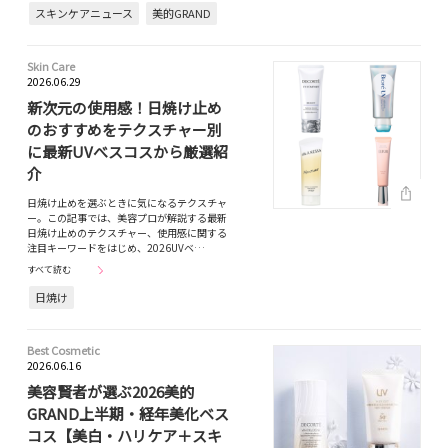
スキンケアニュース
美的GRAND
Skin Care
2026.06.29
新次元の使用感！日焼け止め
のおすすめをテクスチャー別
に最新UVべスコスから厳選紹
介
日焼け止めを選ぶときに気になるテクスチャ
ー。この記事では、美容プロが解説する最新
日焼け止めのテクスチャー、使用感に関する
注目キーワードをはじめ、2026UVベ…
すべて読む
日焼け
Best Cosmetic
2026.06.16
美容賢者が選ぶ2026美的
GRAND上半期・経年美化ベス
コス【美白・ハリケア＋スキ