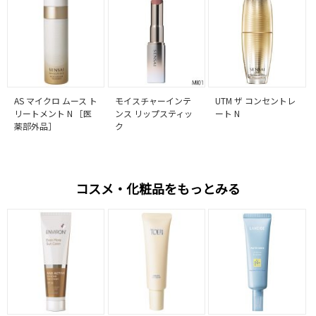
AS マイクロ ムース ト
モイスチャーインテ
UTM ザ コンセントレ
リートメント N ［医
ンス リップスティッ
ート N
薬部外品］
ク
コスメ・化粧品をもっとみる