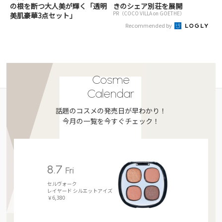
の根を断つ大人美が輝く「透明
きのシェア別荘を展開
PR（COCO VILLA on GOETHE）
美肌豪華3点セット」
Recommended by
Cosme
Calendar
話題のコスメの発売日が早わかり！
今月の一覧を今すぐチェック！
8.7
Fri
セルヴォーク
レイヤード シルエットアイズ
￥6,380