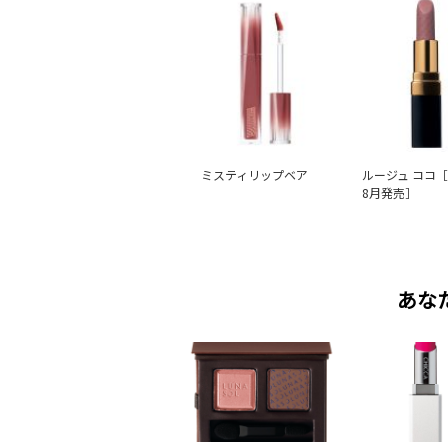
ミスティリップベア
ルージュ ココ［
8月発売］
あな