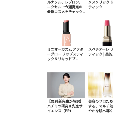
ルナソル、レブロン、
メスメリック 
エクセル…今週発売の
ティック
最新コスメをチェック...
ミニオーガズム アフタ
スペチアーレ 
ーグロー リップスティ
ティック | 美的
ック＆リキッドブ...
【友利 新先生が解説】
美容のプロたち
ハチミツ研究＆先進サ
する、マルチ効
イエンス（PR）
やかな肌へ導く