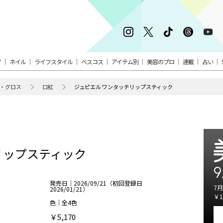
ア
ネイル
ライフスタイル
ベスコス
アイテム別
美容のプロ
連載
占い
・グロス
口紅
ジュピエル ワンタッチリップスティック
リップスティック
9
発売日｜2026/09/21（初回登録日
7月
2026/01/21）
￥1
色｜全4色
￥5,170