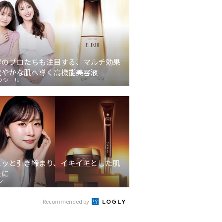
容のプロたちも注目する、マルチ効果
健やかな肌へ導く高機能美容液
クシール
ュッと引き締まり、イキイキとした肌
象に
ン
Recommended by