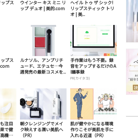
リップス
ウインター キス ミニ リ
ヘイル トゥ ザ シック!
ップ デュオ | 美的.com
リップスティック トリ
オ | 美...
リップス
ルナソル、アンプリチ
手作業はもう不要。録
.com
ュード、エテュセ…今
音をアップするだけのA
週発売の最新コスメを...
I議事録
PR(カイタヨ)
も注目
朝クレンジングでメイ
肌が健やかになる環境
果で健
ク映えする潤い美肌へ
作りこそが美肌を手に
高機能
（PR）
入れる近道（PR）