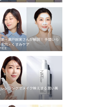
容家・瀬戸麻実さんが解説！ 手間いら
の毛穴・くすみケア
ア花王
クレンジングでメイク映えする潤い美
へ