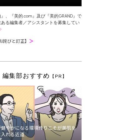
』、『美的.com』及び『美的GRAND』で
欲ある編集者／アシスタントを募集してい
お詫びと訂正】
＞
編集部おすすめ
【PR】
が健やかになる環境作りこそが美肌を
に入れる近道
堂