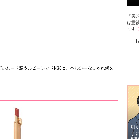
『美的
は意
ます
【
いムード漂うルビーレッドN36と、ヘルシーなしゃれ感を
肌
手
資生