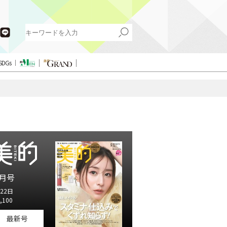
SDGs
月号
22日
,100
最新号