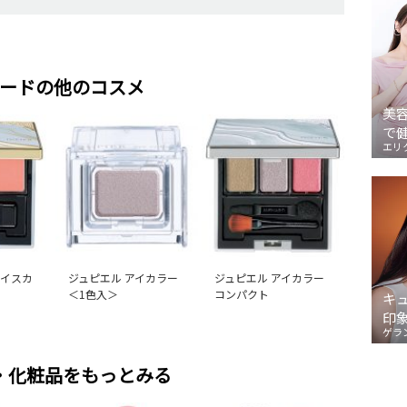
ードの他のコスメ
美
で
エリ
ェイスカ
ジュピエル アイカラー
ジュピエル アイカラー
＜1色入＞
コンパクト
キ
印
ゲラ
・化粧品をもっとみる