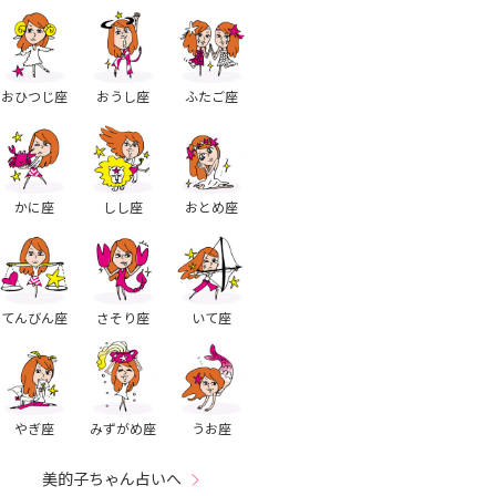
おひつじ座
おうし座
ふたご座
かに座
しし座
おとめ座
てんびん座
さそり座
いて座
やぎ座
みずがめ座
うお座
美的子ちゃん占いへ