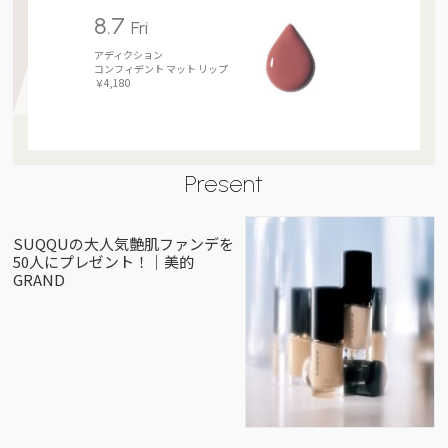
8.7
Fri
アディクション
コンフィデント マット リップ
￥4,180
Present
SUQQUの大人気艶肌ファンデを
50人にプレゼント！｜美的
GRAND