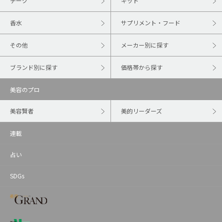
チーク
キット
香水
サプリメント・フード
その他
メーカー別に探す
ブランド別に探す
価格帯から探す
美容のプロ
美容賢者
美的リーダーズ
連載
占い
SDGs