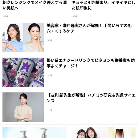
朝クレンジングでメイク映えする潤
キュッと引き締まり、イキイキとし
い美肌へ
た肌印象に
(PR)
(PR)
美容家・瀬戸麻実さんが解説！ 手間いらずの毛
穴・くすみケア
(PR)
整い系エナジードリンクでビタミンも栄養素も効
率よくチャージ！
(PR)
【友利 新先生が解説】ハチミツ研究＆先進サイエ
ンス
(PR)