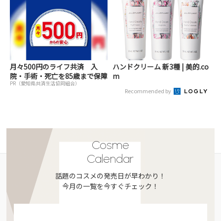
月々500円のライフ共済 入
ハンドクリーム 新3種 | 美的.co
院・手術・死亡を85歳まで保障
m
PR（愛知県共済生活協同組合）
Recommended by
Cosme
Calendar
話題のコスメの発売日が早わかり！
今月の一覧を今すぐチェック！