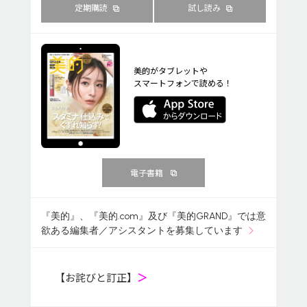
定期購読
試し読み
美的がタブレットや
スマートフォンで読める！
電子書籍
『美的』、『美的.com』及び『美的GRAND』では意
欲ある編集者／アシスタントを募集しています
【お詫びと訂正】
＞