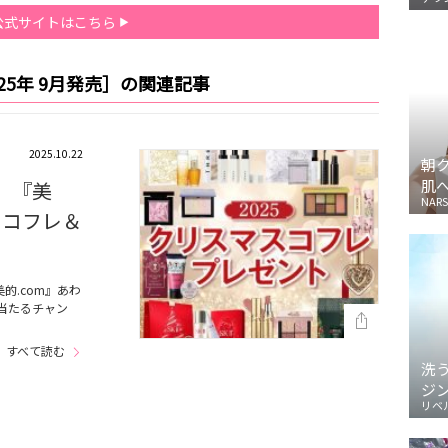
公式サイトはこちら
25年 9月発売］の関連記事
2025.10.22
朝
肌
】『美
NARS
スコフレ＆
的.com』あわ
が当たるチャン
すべて読む
洗
ジ
リベ