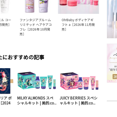
エル コー
ファンタジアブルーム
Oh!Baby ボディケアギ
1月発売］
リミテッド ヘアケアコ
フト a［2026年 11月発
フレ［2026年 10月発
売］
売］
たにおすすめの記事
リア ボ
MILKY ALMONDS スペ
JUICY BERRIES スペシ
2024
シャルキット | 美的.co...
ャルキット | 美的.co...