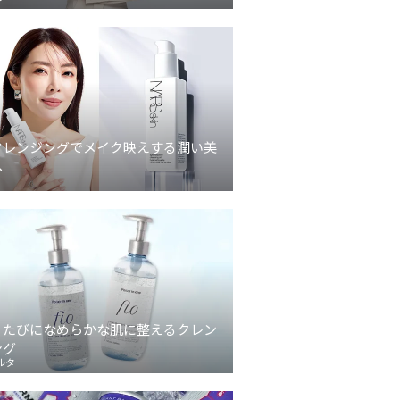
クレンジングでメイク映えする潤い美
へ
うたびになめらかな肌に整えるクレン
ング
ルタ