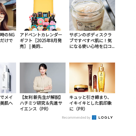
時のNG
アドベントカレンダー
サボンのボディスクラ
だけで
ギフト［2025年8月発
ブですべすべ肌に！気
売］ | 美的...
になる使い心地を口コ...
でメイ
【友利 新先生が解説】
キュッと引き締まり、
美肌へ
ハチミツ研究＆先進サ
イキイキとした肌印象
イエンス（PR）
に（PR）
Recommended by