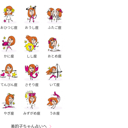
おひつじ座
おうし座
ふたご座
かに座
しし座
おとめ座
てんびん座
さそり座
いて座
やぎ座
みずがめ座
うお座
美的子ちゃん占いへ