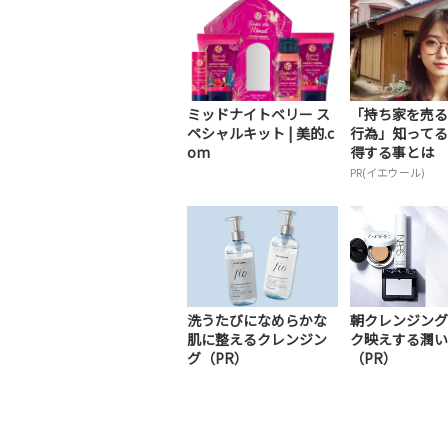
ミッドナイトベリー ス
「持ち家を売る
ペシャルキット | 美的.c
行為」知ってる
om
得する事とは
PR(イエウール)
洗うたびになめらかな
朝クレンジング
肌に整えるクレンジン
ク映えする潤い
グ（PR）
（PR）