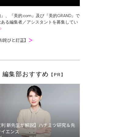
』、『美的.com』及び『美的GRAND』で
欲ある編集者／アシスタントを募集してい
お詫びと訂正】
＞
編集部おすすめ
【PR】
友利 新先生が解説】ハチミツ研究＆先
サイエンス
ン