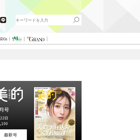
SDGs
月号
22日
,100
最新号