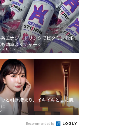
い系エナジードリンクでビタミンも栄
素も効率よくチャージ！
ンストーム
ュッと引き締まり、イキイキとした肌
象に
ン
Recommended by