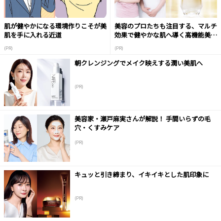
肌が健やかになる環境作りこそが美
美容のプロたちも注目する、マルチ
肌を手に入れる近道
効果で健やかな肌へ導く高機能美容
液
(PR)
(PR)
朝クレンジングでメイク映えする潤い美肌へ
(PR)
美容家・瀬戸麻実さんが解説！ 手間いらずの毛
穴・くすみケア
(PR)
キュッと引き締まり、イキイキとした肌印象に
(PR)