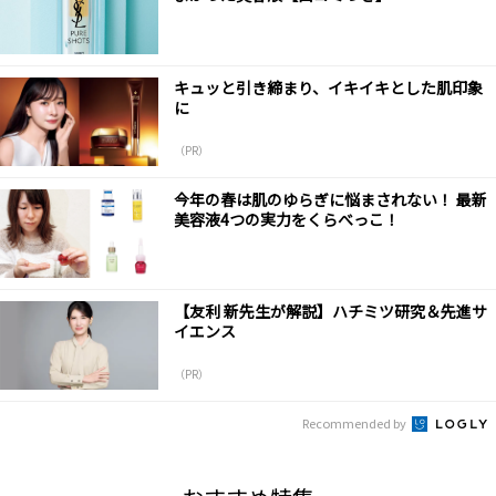
キュッと引き締まり、イキイキとした肌印象
に
（PR）
今年の春は肌のゆらぎに悩まされない！ 最新
美容液4つの実力をくらべっこ！
【友利 新先生が解説】ハチミツ研究＆先進サ
イエンス
（PR）
Recommended by