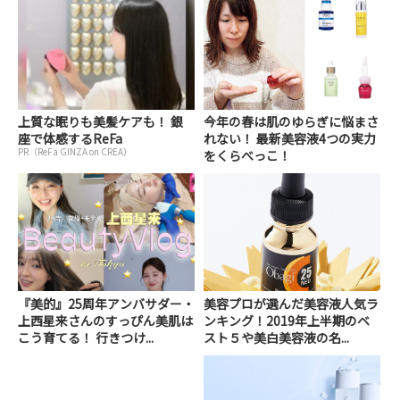
上質な眠りも美髪ケアも！ 銀
今年の春は肌のゆらぎに悩まさ
座で体感するReFa
れない！ 最新美容液4つの実力
PR（ReFa GINZA on CREA）
をくらべっこ！
『美的』25周年アンバサダー・
美容プロが選んだ美容液人気ラ
上西星来さんのすっぴん美肌は
ンキング！2019年上半期のベ
こう育てる！ 行きつけ...
スト５や美白美容液の名...