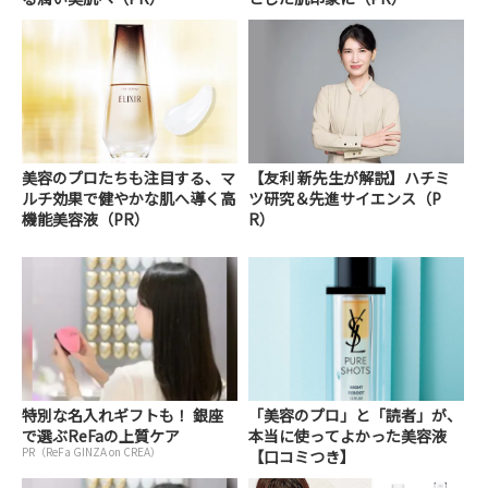
美容のプロたちも注目する、マ
【友利 新先生が解説】ハチミ
ルチ効果で健やかな肌へ導く高
ツ研究＆先進サイエンス（P
機能美容液（PR）
R）
特別な名入れギフトも！ 銀座
「美容のプロ」と「読者」が、
で選ぶReFaの上質ケア
本当に使ってよかった美容液
PR（ReFa GINZA on CREA）
【口コミつき】