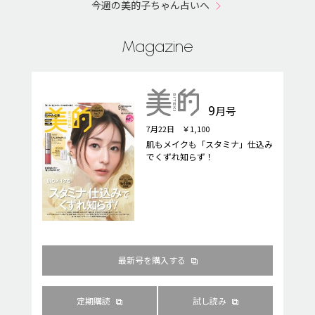
今週の美的子ちゃん占いへ
Magazine
9
月号
7月22日 ￥1,100
肌もメイクも「スタミナ」仕込み
でくずれ知らず！
最新号を購入する
定期購読
試し読み