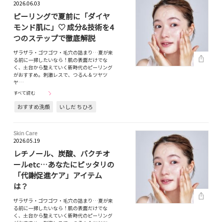
2026.06.03
ピーリングで夏前に「ダイヤ
モンド肌に」♡ 成分&技術を4
つのステップで徹底解説
ザラザラ・ゴワゴワ・毛穴の詰まり…夏が来
る前に一掃したいなら！肌の表面だけでな
く、土台から整えていく新時代のピーリング
がおすすめ。刺激レスで、つるん＆ツヤツ
ヤ…
すべて読む
おすすめ洗顔
いしだ ちひろ
Skin Care
2026.05.19
レチノール、炭酸、バクチオ
ールetc…あなたにピッタリの
「代謝促進ケア」アイテム
は？
ザラザラ・ゴワゴワ・毛穴の詰まり…夏が来
る前に一掃したいなら！肌の表面だけでな
く、土台から整えていく新時代のピーリング