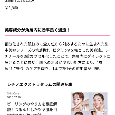
発売日｜2025/11/10
￥3,960
美容成分が角層内に効率良く浸透！
細分化された肌悩みに全方位から対応するために生まれた集
中美容シリーズの第2弾は、ビタミンAを核とした美容液。レ
チナールを3重カプセル化したことで、角層内にダイレクトに
届けることに成功。肌への刺激が少ない処方により、“攻
め”と“守り”のケアを両立。1本で2回分の使用量が目安。
レチノエクストラセラムの関連記事
Skin Care
2026.07.19
ピーリングのやり方を徹底解
説！つるんとしたツヤ肌を目