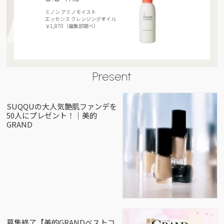
ミノン アミノモイスト
エッセンス クレンジングオイル
￥1,870（編集部調べ）
Present
SUQQUの大人気艶肌ファンデを
50人にプレゼント！｜美的
GRAND
募集終了【美的GRANDベストコ