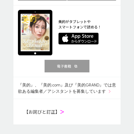
美的がタブレットや
スマートフォンで読める！
電子書籍
『美的』、『美的.com』及び『美的GRAND』では意
欲ある編集者／アシスタントを募集しています
【お詫びと訂正】
＞