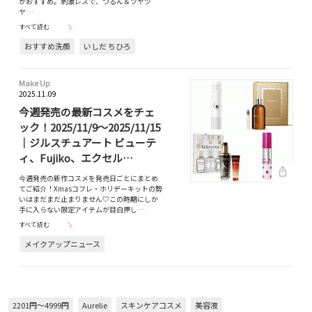
がおすすめ。刺激レスで、つるん＆ツヤツ
ヤ…
すべて読む
おすすめ洗顔
いしだ ちひろ
Make Up
2025.11.09
今週発売の最新コスメをチェ
ック！2025/11/9～2025/11/15
｜ジルスチュアート ビューテ
ィ、Fujiko、エクセル…
今週発売の新作コスメを発売日ごとにまとめ
てご紹介！Xmasコフレ・ホリデーキットの勢
いはまだまだ止まりません♡この時期にしか
手に入らない限定アイテムが目白押し…
すべて読む
メイクアップニュース
2201円～4999円
Aurelie
スキンケアコスメ
美容液