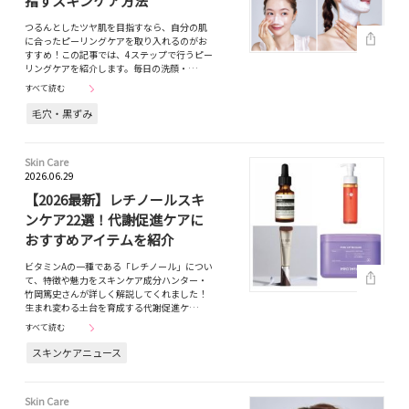
指すスキンケア方法
つるんとしたツヤ肌を目指すなら、自分の肌
に合ったピーリングケアを取り入れるのがお
すすめ！この記事では、4ステップで行うピー
リングケアを紹介します。毎日の洗顔・…
すべて読む
毛穴・黒ずみ
Skin Care
2026.06.29
【2026最新】レチノールスキ
ンケア22選！代謝促進ケアに
おすすめアイテムを紹介
ビタミンAの一種である「レチノール」につい
て、特徴や魅力をスキンケア成分ハンター・
竹岡篤史さんが詳しく解説してくれました！
生まれ変わる土台を育成する代謝促進ケ…
すべて読む
スキンケアニュース
Skin Care