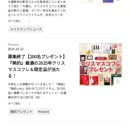
今週発売の新作コスメを発売日ごとにまとめ
てご紹介！今週も、クリスマスコフレ＆限定
品が続々と登場。ホリデー気分を高めてくれ
るフレグランスアイテムや、秋冬カラーの…
すべて読む
メイクアップニュース
Present
2025.10.22
募集終了【200名プレゼント】
『美的』厳選の2025年クリス
マスコフレ＆限定品が当た
る！
今年もこの季節がやってきました！ 『美的』
『美的.com』あわせて110アイテム、計200
名に豪華プレゼントが当たるチャンス！ 応募
締め切りは12月7日（日）…
すべて読む
美的プレゼント
Present