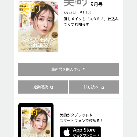
9
月号
7月22日 ￥1,100
肌もメイクも「スタミナ」仕込み
でくずれ知らず！
最新号を購入する
定期購読
試し読み
美的がタブレットや
スマートフォンで読める！