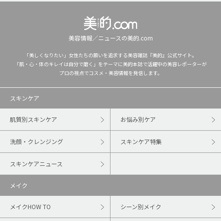
美容情報／ニュースの美的.com
「美しくなりたい」女性たちの願いを追求する美容雑誌『美的』公式サイト。
「肌・心・体のキレイは自分で磨く」をテーマに美的本誌で活躍中の美容レポーターが
プロの視点でコスメ・美容情報を発信します。
スキンケア
肌質別スキンケア
お悩み別ケア
洗顔・クレンジング
スキンケア特集
スキンケアニュース
メイク
メイクHOW TO
シーン別メイク