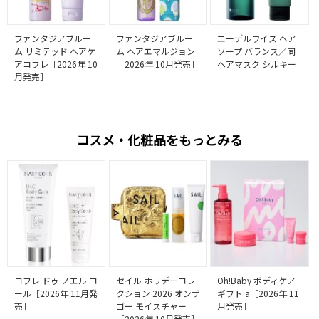
ファンタジアブルー
ファンタジアブルー
エーデルワイス ヘア
ム リミテッド ヘアケ
ム ヘアエマルジョン
ソープ バランス／同
アコフレ［2026年 10
［2026年 10月発売］
ヘアマスク シルキー
月発売］
コスメ・化粧品をもっとみる
コフレ ドゥ ノエル コ
セイル ホリデーコレ
Oh!Baby ボディケア
ール［2026年 11月発
クション 2026 オンザ
ギフト a［2026年 11
売］
ゴー モイスチャー
月発売］
［2026年 10月発売］