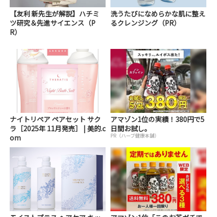
【友利 新先生が解説】ハチミ
洗うたびになめらかな肌に整え
ツ研究＆先進サイエンス（P
るクレンジング（PR）
R）
ナイトリペア ペアセット サク
アマゾン1位の実績！380円で5
ラ［2025年 11月発売］ | 美的.c
日間お試し。
PR（ハーブ健康本舗）
om