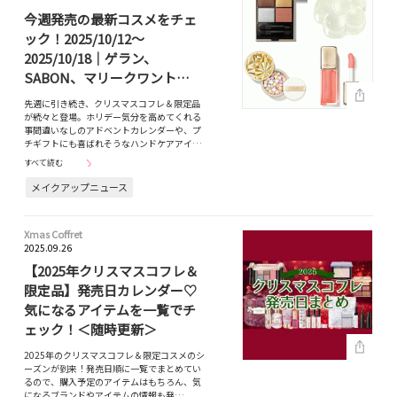
今週発売の最新コスメをチェ
ック！2025/10/12～
2025/10/18｜ゲラン、
SABON、マリークワント…
先週に引き続き、クリスマスコフレ＆限定品
が続々と登場。ホリデー気分を高めてくれる
事間違いなしのアドベントカレンダーや、プ
チギフトにも喜ばれそうなハンドケアアイ…
すべて読む
メイクアップニュース
Xmas Coffret
2025.09.26
【2025年クリスマスコフレ＆
限定品】発売日カレンダー♡
気になるアイテムを一覧でチ
ェック！＜随時更新＞
2025年のクリスマスコフレ＆限定コスメのシ
ーズンが到来！発売日順に一覧でまとめてい
るので、購入予定のアイテムはもちろん、気
になるブランドやアイテムの情報も発…