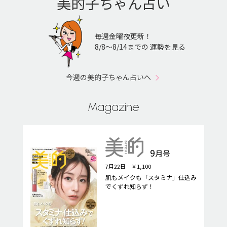
美的子ちゃん占い
毎週金曜夜更新！
8/8〜8/14までの 運勢を見る
今週の美的子ちゃん占いへ
Magazine
9
月号
7月22日 ￥1,100
肌もメイクも「スタミナ」仕込み
でくずれ知らず！