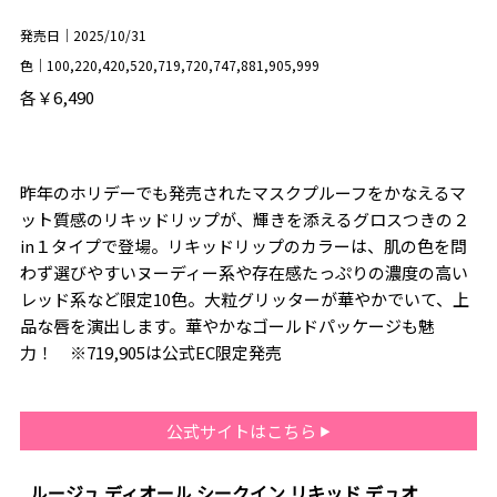
発売日｜2025/10/31
色｜100,220,420,520,719,720,747,881,905,999
各￥6,490
昨年のホリデーでも発売されたマスクプルーフをかなえるマ
ット質感のリキッドリップが、輝きを添えるグロスつきの２
in１タイプで登場。リキッドリップのカラーは、肌の色を問
わず選びやすいヌーディー系や存在感たっぷりの濃度の高い
レッド系など限定10色。大粒グリッターが華やかでいて、上
品な唇を演出します。華やかなゴールドパッケージも魅
力！ ※719,905は公式EC限定発売
公式サイトはこちら
ルージュ ディオール シークイン リキッド デュオ