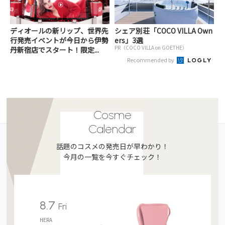
ディオールの新リップ、世界先
シェア別荘「COCO VILLA Own
行発売イベントが今日から伊勢
ers」3選
PR（COCO VILLA on GOETHE）
丹新宿店でスタート！限定...
Recommended by
Cosme
Calendar
話題のコスメの発売日が早わかり！
今月の一覧を今すぐチェック！
8.7
Fri
HERA