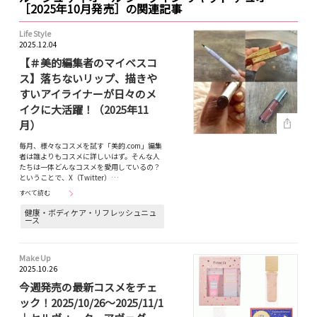
［2025年10月発売］の関連記事
Life Style
2025.12.04
【＃美的編集者のマイベスコ
ス】落ちないリップ、描きや
すいアイライナーが日々のメ
イクに大活躍！（2025年11
月）
毎月、様々なコスメを試す「美的.com」編集
者は誰よりもコスメに詳しいはず。そんな人
たちは一体どんなコスメを愛用しているの？
ということで、X（Twitter）…
すべて読む
健康・ボディケア・リフレッシュニュ
ース
Make Up
2025.10.26
今週発売の最新コスメをチェ
ック！2025/10/26～2025/11/1