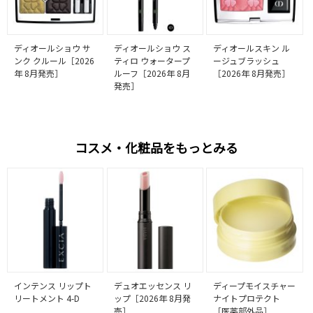
ディオールショウ サ
ディオールショウ ス
ディオールスキン ル
ンク クルール［2026
ティロ ウォータープ
ージュブラッシュ
年 8月発売］
ルーフ［2026年 8月
［2026年 8月発売］
発売］
コスメ・化粧品をもっとみる
インテンス リップト
デュオエッセンス リ
ディープモイスチャー
リートメント 4-D
ップ［2026年 8月発
ナイトプロテクト
売］
［医薬部外品］