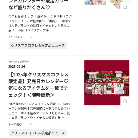
ントカレンダーや限定カラー
など盛りだくさん♡
今年もお得！ レア！ 華やか！ なドキドキワク
ワクのアイテムが盛沢山♡ 『美的』11月号で
は人気ブランドの注目アイテムをいち早くお
届け！ 今回はメイクアップキ…
すべて読む
クリスマスコフレ＆限定品ニュース
Xmas Coffret
2025.09.26
【2025年クリスマスコフレ＆
限定品】発売日カレンダー♡
気になるアイテムを一覧でチ
ェック！＜随時更新＞
2025年のクリスマスコフレ＆限定コスメのシ
ーズンが到来！発売日順に一覧でまとめてい
るので、購入予定のアイテムはもちろん、気
になるブランドやアイテムの情報も発…
すべて読む
クリスマスコフレ＆限定品ニュース