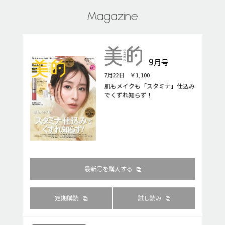
Magazine
9
月号
7月22日 ￥1,100
肌もメイクも「スタミナ」仕込み
でくずれ知らず！
最新号を購入する
定期購読
試し読み