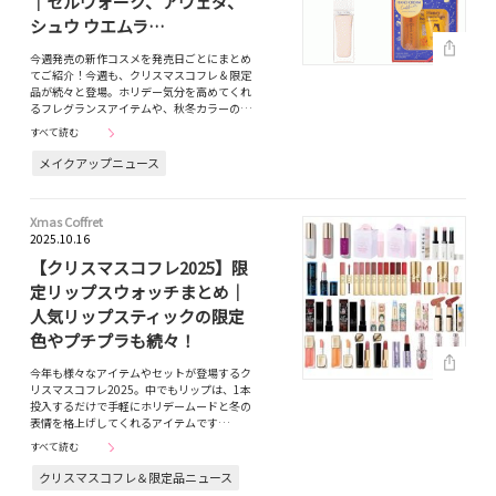
｜セルヴォーク、アヴェダ、
シュウ ウエムラ…
今週発売の新作コスメを発売日ごとにまとめ
てご紹介！今週も、クリスマスコフレ＆限定
品が続々と登場。ホリデー気分を高めてくれ
るフレグランスアイテムや、秋冬カラーの…
すべて読む
メイクアップニュース
Xmas Coffret
2025.10.16
【クリスマスコフレ2025】限
定リップスウォッチまとめ｜
人気リップスティックの限定
色やプチプラも続々！
今年も様々なアイテムやセットが登場するク
リスマスコフレ2025。中でもリップは、1本
投入するだけで手軽にホリデームードと冬の
表情を格上げしてくれるアイテムです…
すべて読む
クリスマスコフレ＆限定品ニュース