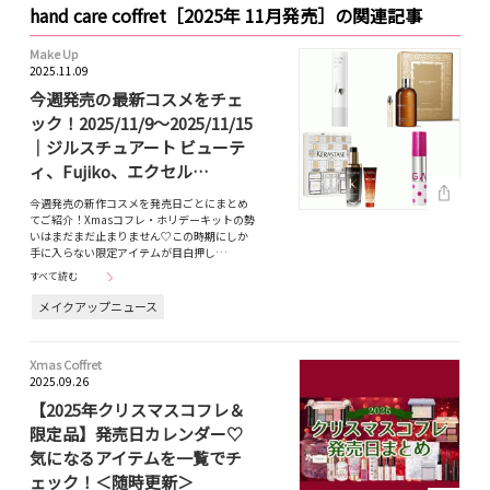
hand care coffret［2025年 11月発売］の関連記事
Make Up
2025.11.09
今週発売の最新コスメをチェ
ック！2025/11/9～2025/11/15
｜ジルスチュアート ビューテ
ィ、Fujiko、エクセル…
今週発売の新作コスメを発売日ごとにまとめ
てご紹介！Xmasコフレ・ホリデーキットの勢
いはまだまだ止まりません♡この時期にしか
手に入らない限定アイテムが目白押し…
すべて読む
メイクアップニュース
Xmas Coffret
2025.09.26
【2025年クリスマスコフレ＆
限定品】発売日カレンダー♡
気になるアイテムを一覧でチ
ェック！＜随時更新＞