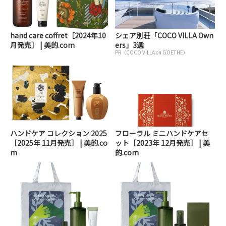
hand care coffret［2024年10
シェア別荘「COCO VILLA Own
月発売］ | 美的.com
ers」3選
PR（COCO VILLA on GOETHE）
ハンドケア コレクション 2025
フローラル ミニハンドケアセ
［2025年 11月発売］ | 美的.co
ット［2023年 12月発売］ | 美
m
的.com