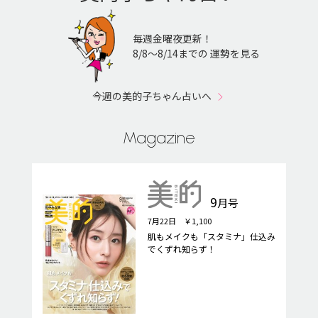
毎週金曜夜更新！
8/8〜8/14までの 運勢を見る
今週の美的子ちゃん占いへ
Magazine
9
月号
7月22日 ￥1,100
肌もメイクも「スタミナ」仕込み
でくずれ知らず！