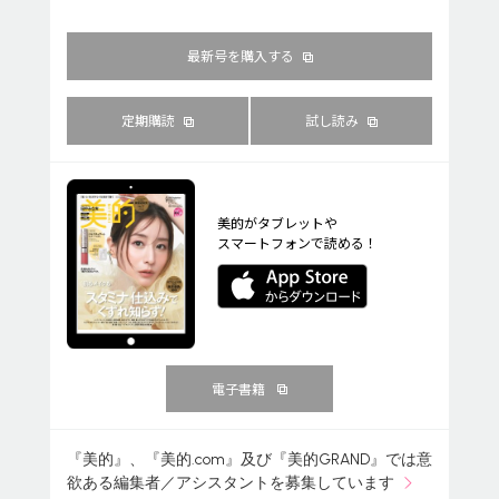
最新号を購入する
定期購読
試し読み
美的がタブレットや
スマートフォンで読める！
電子書籍
『美的』、『美的.com』及び『美的GRAND』では意
欲ある編集者／アシスタントを募集しています