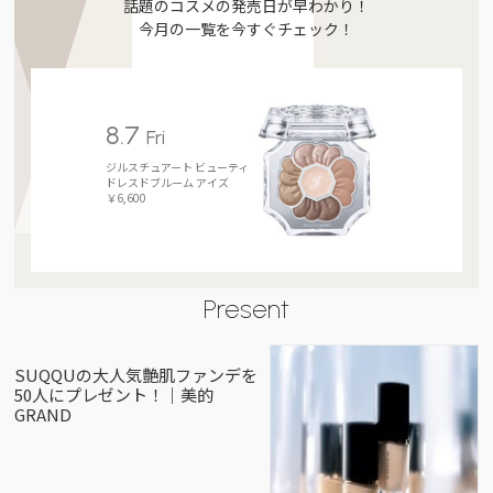
話題のコスメの発売日が早わかり！
今月の一覧を今すぐチェック！
8.7
Fri
ジルスチュアート ビューティ
ドレスドブルーム アイズ
￥6,600
Present
SUQQUの大人気艶肌ファンデを
50人にプレゼント！｜美的
GRAND