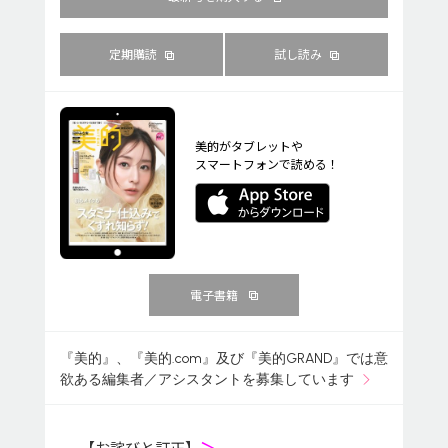
定期購読
試し読み
美的がタブレットや
スマートフォンで読める！
電子書籍
『美的』、『美的.com』及び『美的GRAND』では意
欲ある編集者／アシスタントを募集しています
【お詫びと訂正】
＞