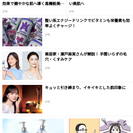
効果で健やかな肌へ導く高機能美容
い美肌へ
液
(PR)
(PR)
整い系エナジードリンクでビタミンも栄養素も効
率よくチャージ！
(PR)
美容家・瀬戸麻実さんが解説！ 手間いらずの毛
穴・くすみケア
(PR)
キュッと引き締まり、イキイキとした肌印象に
(PR)