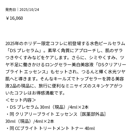
発売日｜2025/10/24
￥16,060
2025年のホリデー限定コフレに初登場する水色ピールセラム
「DS プレセラム」。素早く角質にアプローチし、肌のザラ
つきやくすみなどをケアします。さらに、シミやくすみ、ツ
ヤ不足に働きかけるロングセラー美白美容液「DSクリアリー
ブライト エッセンス」もセットされ、つるんと輝く水光ツヤ
肌へと導きます。そんなキールズでトップセラーを誇る美容
液2品の現品に、旅行に便利なミニサイズのスキンケアがつ
いたコフレはお得感満載です。
＜セット内容＞
・DS プレセラム 30ml（現品）/4ml×2本
・同 クリアリーブライト エッセンス［医薬部外品］
30ml（現品）/4ml×2本
・同 CCブライト トリートメント トナー 40ml