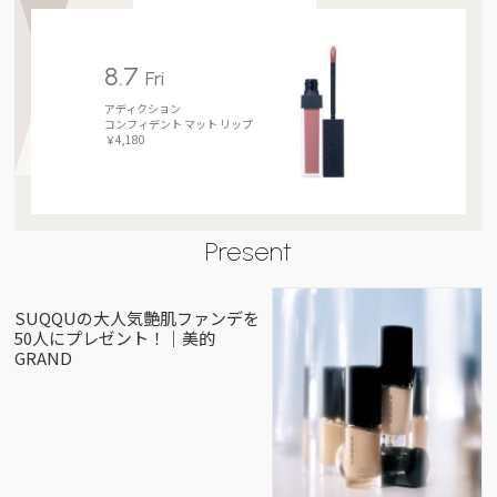
8.7
Fri
アディクション
コンフィデント マット リップ
￥4,180
Present
SUQQUの大人気艶肌ファンデを
50人にプレゼント！｜美的
GRAND