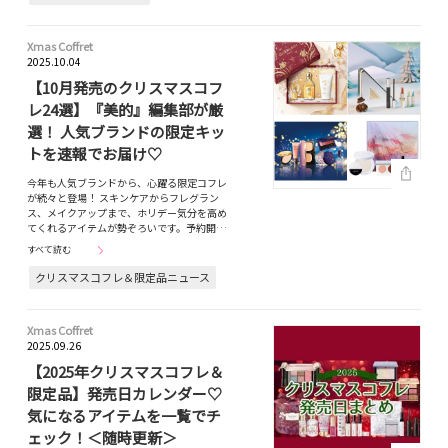
Xmas Coffret
2025.10.04
【10月発売のクリスマスコフ
レ24選】『美的』編集部が厳
選！ 人気ブランドの限定キッ
トを速報でお届け♡
今年も人気ブランドから、心躍る限定コフレ
が続々と登場！ スキンケアからフレグラン
ス、メイクアップまで、ホリデー気分を高め
てくれるアイテムが勢ぞろいです。予約開…
すべて読む
クリスマスコフレ＆限定品ニュース
Xmas Coffret
2025.09.26
【2025年クリスマスコフレ＆
限定品】発売日カレンダー♡
気になるアイテムを一覧でチ
ェック！＜随時更新＞