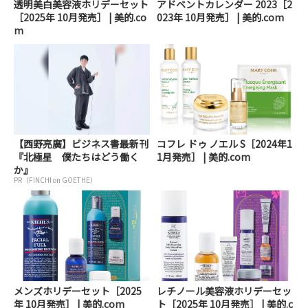
透明美白美容液ホリデーセット
アドベントカレンダー 2023［2
［2025年 10月発売］ | 美的.co
023年 10月発売］ | 美的.com
m
【西野亮廣】ビジネス書最新刊
コフレ ドゥ ノエル S［2024年1
『北極星 僕たちはどう働く
1月発売］ | 美的.com
か』
PR（FINCHI on GOETHE）
メンズホリデーセット［2025
レチノール美容液ホリデーセッ
年 10月発売］ | 美的.com
ト［2025年 10月発売］ | 美的.c