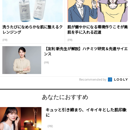
洗うたびになめらかな肌に整えるク
肌が健やかになる環境作りこそが美
レンジング
肌を手に入れる近道
(PR)
(PR)
【友利 新先生が解説】ハチミツ研究＆先進サイエ
ンス
(PR)
Recommended by
あなたにおすすめ
キュッと引き締まり、イキイキとした肌印象
に
（PR）