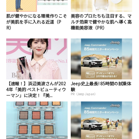
肌が健やかになる環境作りこそ
美容のプロたちも注目する、マ
が美肌を手に入れる近道（P
ルチ効果で健やかな肌へ導く高
R）
機能美容液（PR）
【速報！】浜辺美波さんが202
Jeep史上最長! 85時間の試乗体
4年「美的 ベストビューティウ
験
PR（Jeep Japan）
ーマン」に決定！『美...