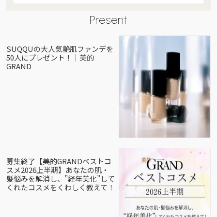
Present
SUQQUの大人気艶肌ファンデを
50人にプレゼント！｜美的
GRAND
募集終了【美的GRANDベストコ
スメ2026上半期】あなたの肌・
髪悩みを解消し、”経年美化”して
くれたコスメをくわしく教えて！