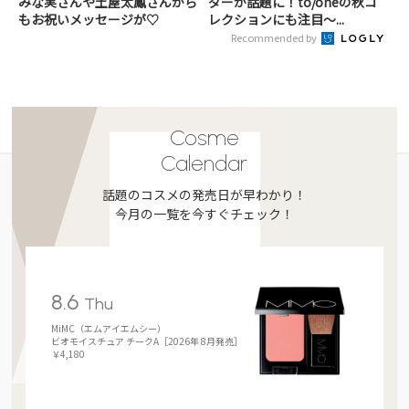
みな実さんや土屋太鳳さんから
ダーが話題に！to/oneの秋コ
もお祝いメッセージが♡
レクションにも注目～...
Recommended by
Cosme
Calendar
話題のコスメの発売日が早わかり！
今月の一覧を今すぐチェック！
8.6
Thu
MiMC（エムアイエムシー）
ビオモイスチュア チークA［2026年 8月発売］
￥4,180