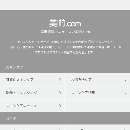
美容情報／ニュースの美的.com
「美しくなりたい」女性たちの願いを追求する美容雑誌『美的』公式サイト。
「肌・心・体のキレイは自分で磨く」をテーマに美的本誌で活躍中の美容レポーターが
プロの視点でコスメ・美容情報を発信します。
スキンケア
肌質別スキンケア
お悩み別ケア
洗顔・クレンジング
スキンケア特集
スキンケアニュース
メイク