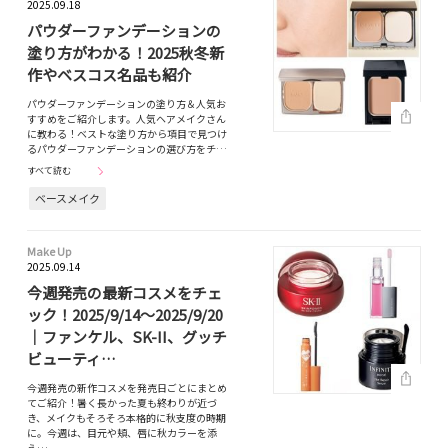
2025.09.18
パウダーファンデーションの
塗り方がわかる！2025秋冬新
作やベスコス名品も紹介
パウダーファンデーションの塗り方＆人気お
すすめをご紹介します。人気ヘアメイクさん
に教わる！ベストな塗り方から項目で見つけ
るパウダーファンデーションの選び方をチ…
すべて読む
ベースメイク
Make Up
2025.09.14
今週発売の最新コスメをチェ
ック！2025/9/14～2025/9/20
｜ファンケル、SK-II、グッチ
ビューティ…
今週発売の新作コスメを発売日ごとにまとめ
てご紹介！暑く長かった夏も終わりが近づ
き、メイクもそろそろ本格的に秋支度の時期
に。今週は、目元や頬、唇に秋カラーを添
え…