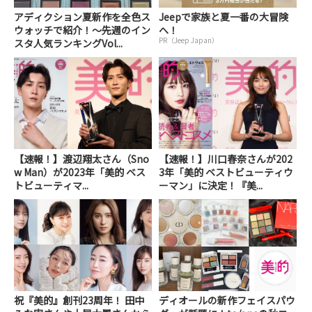
アディクション夏新作を全色ス
Jeepで家族と夏一番の大冒険
ウォッチで紹介！～先週のイン
へ！
PR（Jeep Japan）
スタ人気ランキングVol...
【速報！】渡辺翔太さん（Sno
【速報！】川口春奈さんが202
w Man）が2023年「美的 ベス
3年「美的 ベストビューティウ
トビューティマ...
ーマン」に決定！『美...
祝『美的』創刊23周年！ 田中
ディオールの新作フェイスパウ