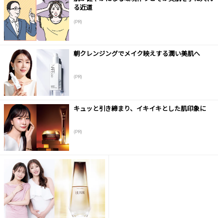
る近道
(PR)
朝クレンジングでメイク映えする潤い美肌へ
(PR)
キュッと引き締まり、イキイキとした肌印象に
(PR)