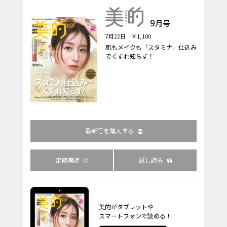
9
月号
7月22日 ￥1,100
肌もメイクも「スタミナ」仕込み
でくずれ知らず！
最新号を購入する
定期購読
試し読み
美的がタブレットや
スマートフォンで読める！