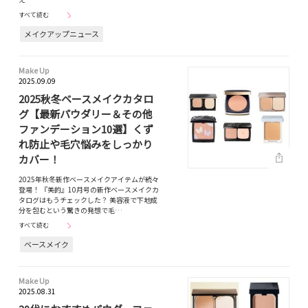
すべて読む
メイクアップニュース
Make Up
2025.09.09
2025秋冬ベースメイクカタロ
グ【最新パウダリー＆その他
ファンデーション10選】くず
れ防止や毛穴悩みをしっかり
カバー！
2025年秋冬新作ベースメイクアイテムが続々
登場！ 『美的』10月号の新作ベースメイクカ
タログはもうチェックした？ 美容液で下地成
分を包むという驚きの発想で毛…
すべて読む
ベースメイク
Make Up
2025.08.31