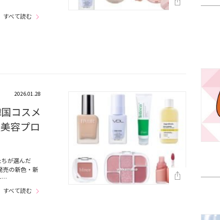
…
すべて読む
2026.01.28
韓国コスメ
通美容プロ
たちが選んだ
発売の新色・新
ー…
すべて読む