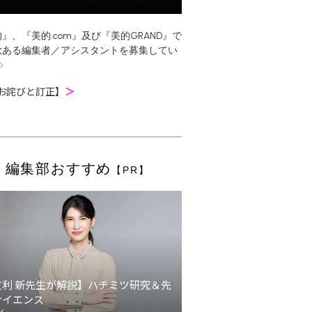
』、『美的.com』及び『美的GRAND』で
欲ある編集者／アシスタントを募集してい
お詫びと訂正】
＞
編集部おすすめ
【PR】
友利 新先生が解説】ハチミツ研究＆先
サイエンス
ン