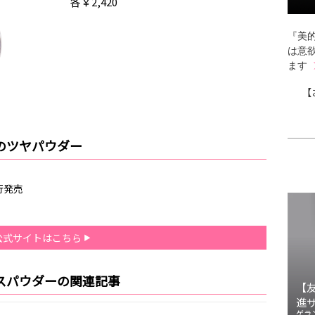
各￥2,420
『美的
は意
ます
【
のツヤパウダー
行発売
公式サイトはこちら
スパウダーの関連記事
【
進
ゲラ