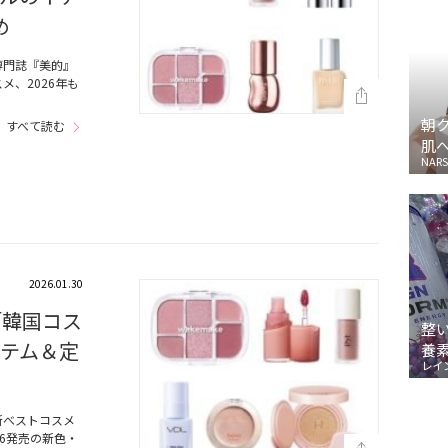
め
専門誌『美的』
、2026年も
朝
すべて読む
肌
NARS
2026.01.30
「韓国コス
整
イテム＆定
養
レイ
新べストコスメ
6発売の新色・