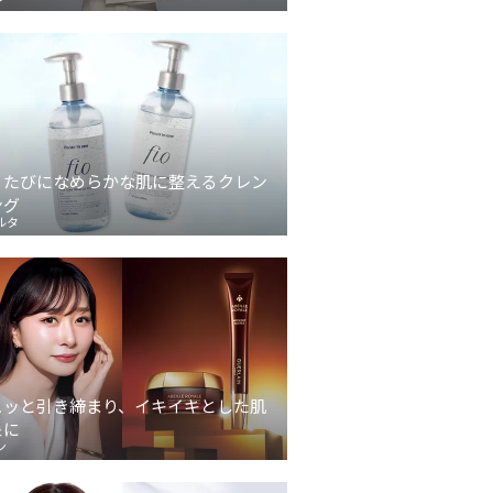
うたびになめらかな肌に整えるクレン
ング
ルタ
ュッと引き締まり、イキイキとした肌
象に
ン