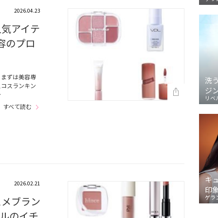
2026.04.23
人気アイテ
容のプロ
！まずは美容専
洗
スコスランキン
ジ
…
リベ
すべて読む
キ
2026.02.21
印
ゲラ
スメブラン
ルのイチ