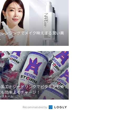
クレンジングでメイク映えする潤い美
へ
い系エナジードリンクでビタミンも栄
素も効率よくチャージ！
ンストーム
Recommended by