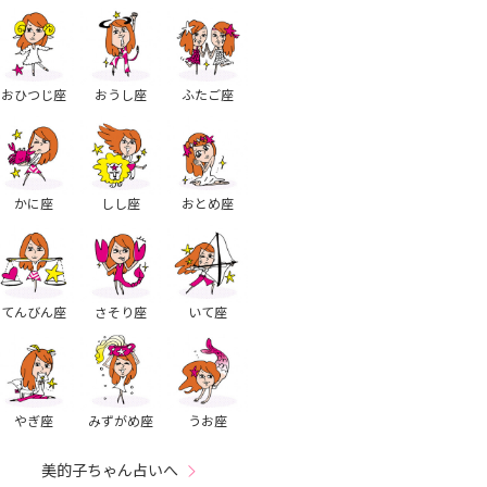
おひつじ座
おうし座
ふたご座
かに座
しし座
おとめ座
てんびん座
さそり座
いて座
やぎ座
みずがめ座
うお座
美的子ちゃん占いへ