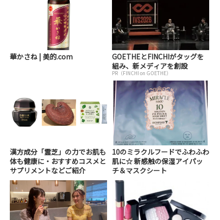
華かさね | 美的.com
GOETHEとFINCHIがタッグを
組み、新メディアを創設
PR（FINCHI on GOETHE）
漢方成分「霊芝」の力でお肌も
10のミラクルフードでふわふわ
体も健康に・おすすめコスメと
肌に☆ 新感触の保湿アイパッ
サプリメントなどご紹介
チ＆マスクシート