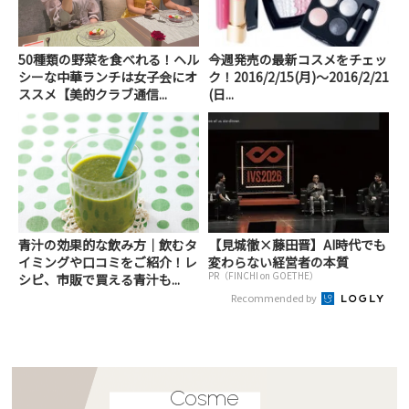
50種類の野菜を食べれる！ヘル
今週発売の最新コスメをチェッ
シーな中華ランチは女子会にオ
ク！2016/2/15(月)～2016/2/21
ススメ【美的クラブ通信...
(日...
青汁の効果的な飲み方｜飲むタ
【見城徹×藤田晋】AI時代でも
イミングや口コミをご紹介！レ
変わらない経営者の本質
PR（FINCHI on GOETHE）
シピ、市販で買える青汁も...
Recommended by
Cosme