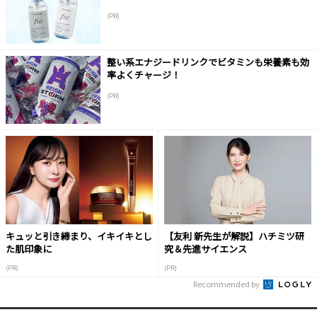
(PR)
整い系エナジードリンクでビタミンも栄養素も効
率よくチャージ！
(PR)
キュッと引き締まり、イキイキとし
【友利 新先生が解説】ハチミツ研
た肌印象に
究＆先進サイエンス
(PR)
(PR)
Recommended by