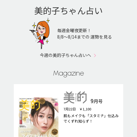
美的子ちゃん占い
毎週金曜夜更新！
8/8〜8/14までの 運勢を見る
今週の美的子ちゃん占いへ
Magazine
9
月号
7月22日 ￥1,100
肌もメイクも「スタミナ」仕込み
でくずれ知らず！