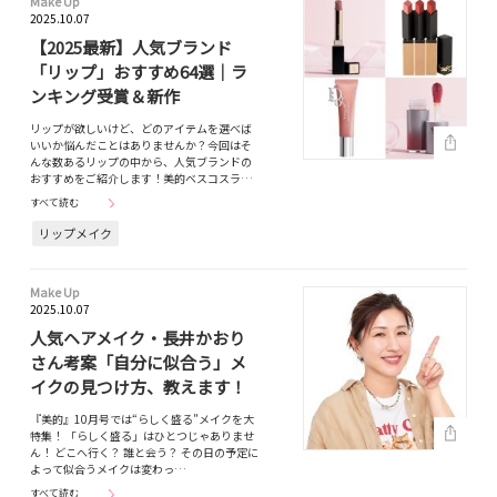
Make Up
2025.10.07
【2025最新】人気ブランド
「リップ」おすすめ64選｜ラ
ンキング受賞＆新作
リップが欲しいけど、どのアイテムを選べば
いいか悩んだことはありませんか？今回はそ
んな数あるリップの中から、人気ブランドの
おすすめをご紹介します！美的ベスコスラ…
すべて読む
リップメイク
Make Up
2025.10.07
人気ヘアメイク・長井かおり
さん考案「自分に似合う」メ
イクの見つけ方、教えます！
『美的』10月号では“らしく盛る”メイクを大
特集！ 「らしく盛る」はひとつじゃありませ
ん！ どこへ行く？ 誰と会う？ その日の予定に
よって似合うメイクは変わっ…
すべて読む