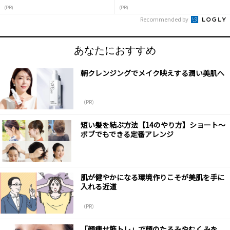
(PR)
(PR)
Recommended by
あなたにおすすめ
朝クレンジングでメイク映えする潤い美肌へ
（PR）
短い髪を結ぶ方法【14のやり方】ショート～
ボブでもできる定番アレンジ
肌が健やかになる環境作りこそが美肌を手に
入れる近道
（PR）
「顔痩せ筋トレ」で顔のたるみやむくみを、