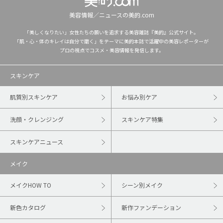
美容情報／ニュースの美的.com
「美しくなりたい」女性たちの願いを追求する美容雑誌『美的』公式サイト。
「肌・心・体のキレイは自分で磨く」をテーマに美的本誌で活躍中の美容レポーターが
プロの視点でコスメ・美容情報を発信します。
スキンケア
肌質別スキンケア
お悩み別ケア
洗顔・クレンジング
スキンケア特集
スキンケアニュース
メイク
メイクHOW TO
シーン別メイク
新色カタログ
新作ファンデーション