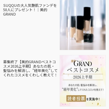
SUQQUの大人気艶肌ファンデを
50人にプレゼント！｜美的
GRAND
募集終了【美的GRANDベストコ
スメ2026上半期】あなたの肌・
髪悩みを解消し、”経年美化”して
くれたコスメをくわしく教えて！