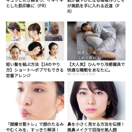
とした肌印象に（PR）
が美肌を手に入れる近道（P
R）
短い髪を結ぶ方法【14のやり
【大人気】ひんやり冷感寝具で
方】ショート～ボブでもできる
快適な睡眠をあなたに。
PR（アイリスプラザ）
定番アレンジ
「顔痩せ筋トレ」で顔のたるみ
鼻を小さく見せる方法を伝授！
やむくみを、すっきり解消！
美鼻メイクで目指せ美人顔