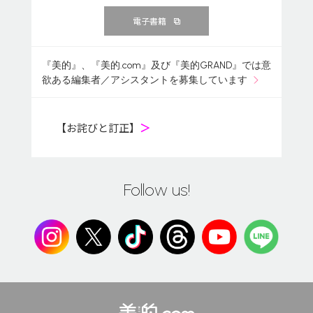
電子書籍
『美的』、『美的.com』及び『美的GRAND』では意
欲ある編集者／アシスタントを募集しています
【お詫びと訂正】
＞
Follow us!