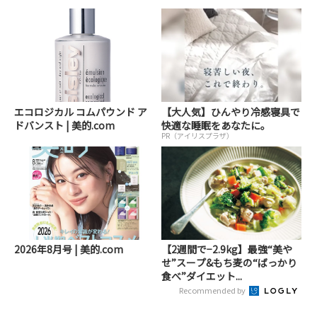
エコロジカル コムパウンド ア
【大人気】ひんやり冷感寝具で
ドバンスト | 美的.com
快適な睡眠をあなたに。
PR（アイリスプラザ）
2026年8月号 | 美的.com
【2週間で−2.9kg】最強“美や
せ”スープ&もち麦の“ばっかり
食べ”ダイエット...
Recommended by