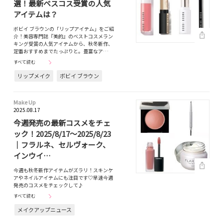
選！最新ベスコス受賞の人気
アイテムは？
ボビイ ブラウンの「リップアイテム」をご紹
介！美容専門誌『美的』のベストコスメラン
キング受賞の人気アイテムから、秋冬新作、
定番おすすめまでたっぷりと。豊富なア…
すべて読む
リップメイク
ボビイ ブラウン
Make Up
2025.08.17
今週発売の最新コスメをチェ
ック！2025/8/17～2025/8/23
｜フラルネ、セルヴォーク、
インウイ…
今週も秋冬新作アイテムがズラリ！スキンケ
アやネイルアイテムにも注目です♡早速今週
発売のコスメをチェックして♪
すべて読む
メイクアップニュース