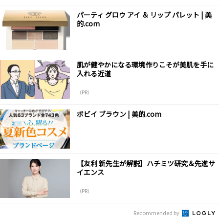
パーティ グロウ アイ ＆ リップ パレット | 美
的.com
肌が健やかになる環境作りこそが美肌を手に
入れる近道
（PR）
ボビイ ブラウン | 美的.com
【友利 新先生が解説】ハチミツ研究＆先進サ
イエンス
（PR）
Recommended by