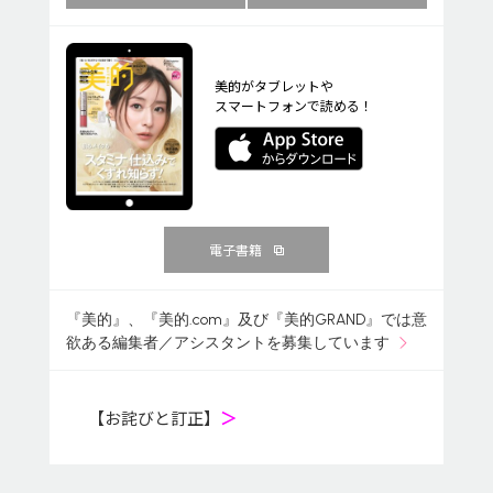
美的がタブレットや
スマートフォンで読める！
電子書籍
『美的』、『美的.com』及び『美的GRAND』では意
欲ある編集者／アシスタントを募集しています
【お詫びと訂正】
＞