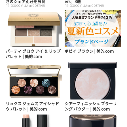
きのシェア別荘を展開
ers」3選
PR（COCO VILLA on GOETHE）
PR（COCO VILLA on GOETHE）
パーティ グロウ アイ ＆ リップ
ボビイ ブラウン | 美的.com
パレット | 美的.com
リュクス ジェムズ アイシャド
シアーフィニッシュ ブラーリ
ウ パレット | 美的.com
ング パウダー | 美的.com