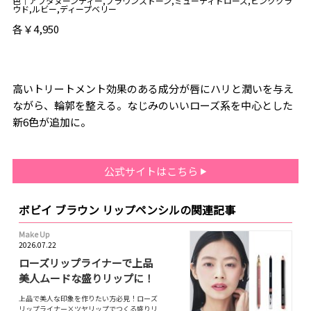
色｜アフタヌーンティー,ブラウンストーン,ミューティドローズ,ピンククラ
ウド,ルビー,ディープベリー
各￥4,950
高いトリートメント効果のある成分が唇にハリと潤いを与え
ながら、輪郭を整える。なじみのいいローズ系を中心とした
新6色が追加に。
公式サイトはこちら
ボビイ ブラウン リップペンシルの関連記事
Make Up
2026.07.22
ローズリップライナーで上品
美人ムードな盛りリップに！
上品で美人な印象を作りたい方必見！ローズ
リップライナー×ツヤリップでつくる盛りリ