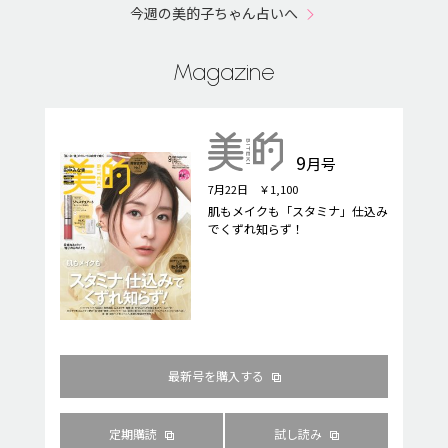
今週の美的子ちゃん占いへ
Magazine
9
月号
7月22日 ￥1,100
肌もメイクも「スタミナ」仕込み
でくずれ知らず！
最新号を購入する
定期購読
試し読み