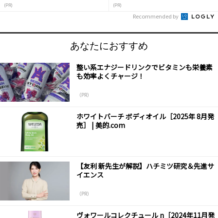
液
(PR)
(PR)
Recommended by
あなたにおすすめ
整い系エナジードリンクでビタミンも栄養素
も効率よくチャージ！
（PR）
ホワイトバーチ ボディオイル［2025年 8月発
売］ | 美的.com
【友利 新先生が解説】ハチミツ研究＆先進サ
イエンス
（PR）
ヴォワールコレクチュール n［2024年11月発