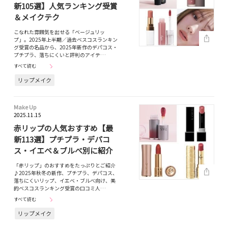
新105選】人気ランキング受賞
＆メイクテク
こなれた雰囲気を出せる「ベージュリッ
プ」。2025年上半期／過去ベスコスランキン
グ受賞の名品から、2025年新作のデパコス・
プチプラ、落ちにくいと評判のアイテ…
すべて読む
リップメイク
Make Up
2025.11.15
赤リップの人気おすすめ【最
新113選】プチプラ・デパコ
ス・イエベ＆ブルべ別に紹介
「赤リップ」のおすすめをたっぷりとご紹介
♪2025年秋冬の新作、プチプラ、デパコス、
落ちにくいリップ、イエベ・ブルべ向け、美
的ベスコスランキング受賞の口コミ人…
すべて読む
リップメイク