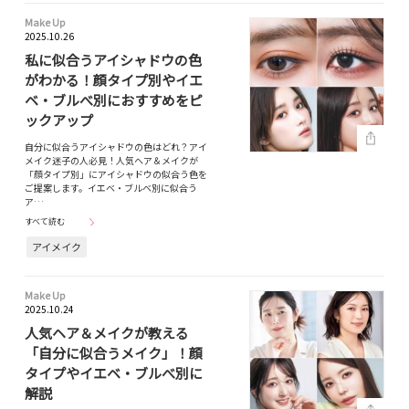
Make Up
2025.10.26
私に似合うアイシャドウの色
がわかる！顔タイプ別やイエ
ベ・ブルべ別におすすめをピ
ックアップ
自分に似合うアイシャドウの色はどれ？アイ
メイク迷子の人必見！人気ヘア＆メイクが
「顔タイプ別」にアイシャドウの似合う色を
ご提案します。イエベ・ブルベ別に似合う
ア…
すべて読む
アイメイク
Make Up
2025.10.24
人気ヘア＆メイクが教える
「自分に似合うメイク」！顔
タイプやイエベ・ブルべ別に
解説