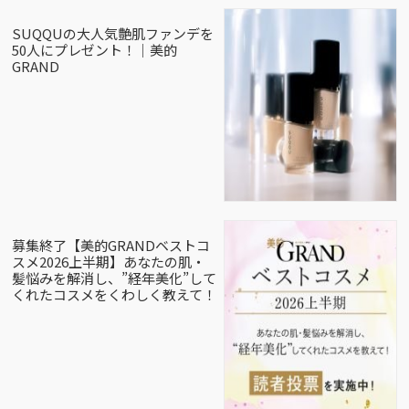
SUQQUの大人気艶肌ファンデを
50人にプレゼント！｜美的
GRAND
募集終了【美的GRANDベストコ
スメ2026上半期】あなたの肌・
髪悩みを解消し、”経年美化”して
くれたコスメをくわしく教えて！