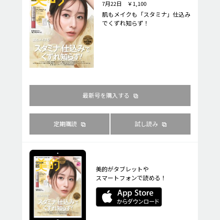
7月22日 ￥1,100
肌もメイクも「スタミナ」仕込み
でくずれ知らず！
最新号を購入する
定期購読
試し読み
美的がタブレットや
スマートフォンで読める！