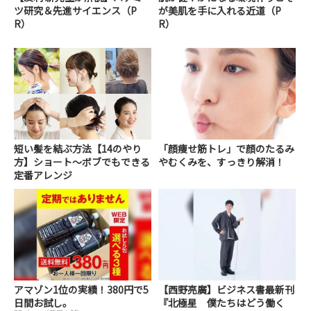
ツ研究＆先進サイエンス（P
が美肌を手に入れる近道（P
R）
R）
短い髪を結ぶ方法【14のやり
「顔痩せ筋トレ」で顔のたるみ
方】ショート～ボブでもできる
やむくみを、すっきり解消！
定番アレンジ
アマゾン1位の実績！380円で5
【西野亮廣】ビジネス書最新刊
日間お試し。
『北極星 僕たちはどう働く