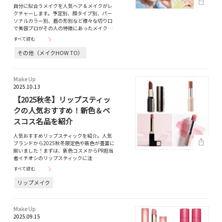
自分に似合うメイクを人気ヘア＆メイクがレ
クチャーします。予定別、顔タイプ別、パー
ソナルカラー別、眉の形別など様々な切り口
で美容プロがその人の特徴にあったメイク…
すべて読む
その他（メイクHOW TO）
Make Up
2025.10.13
【2025秋冬】リップスティッ
クの人気おすすめ！新色＆ベ
スコス名品を紹介
人気おすすめリップスティックを紹介。人気
ブランドから2025秋冬限定色や新色が豊富に
揃いました！まずは、新色コスメからPR担当
者イチオシのリップスティックに注…
すべて読む
リップメイク
Make Up
2025.09.15