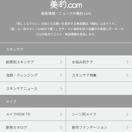
美容情報／ニュースの美的.com
「美しくなりたい」女性たちの願いを追求する美容雑誌『美的』公式サイト。
「肌・心・体のキレイは自分で磨く」をテーマに美的本誌で活躍中の美容レポーターが
プロの視点でコスメ・美容情報を発信します。
スキンケア
肌質別スキンケア
お悩み別ケア
洗顔・クレンジング
スキンケア特集
スキンケアニュース
メイク
メイクHOW TO
シーン別メイク
新色カタログ
新作ファンデーション