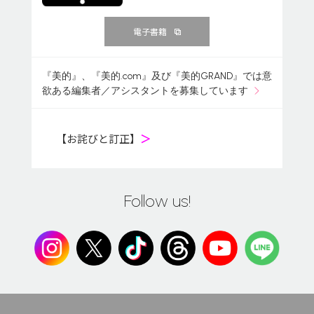
電子書籍
『美的』、『美的.com』及び『美的GRAND』では意
欲ある編集者／アシスタントを募集しています
【お詫びと訂正】
＞
Follow us!