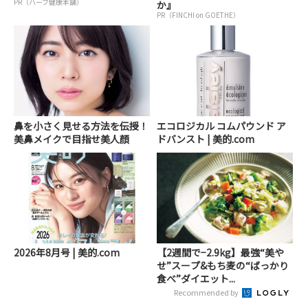
PR（ハーブ健康本舗）
か』
PR（FINCHI on GOETHE）
鼻を小さく見せる方法を伝授！
エコロジカル コムパウンド ア
美鼻メイクで目指せ美人顔
ドバンスト | 美的.com
2026年8月号 | 美的.com
【2週間で−2.9kg】最強“美や
せ”スープ&もち麦の“ばっかり
食べ”ダイエット...
Recommended by