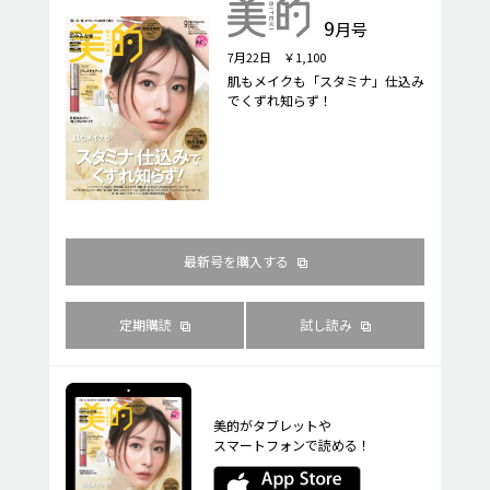
9
月号
7月22日 ￥1,100
肌もメイクも「スタミナ」仕込み
でくずれ知らず！
最新号を購入する
定期購読
試し読み
美的がタブレットや
スマートフォンで読める！