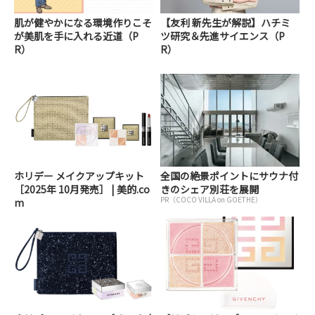
肌が健やかになる環境作りこそ
【友利 新先生が解説】ハチミ
が美肌を手に入れる近道（P
ツ研究＆先進サイエンス（P
R）
R）
ホリデー メイクアップキット
全国の絶景ポイントにサウナ付
［2025年 10月発売］ | 美的.co
きのシェア別荘を展開
PR（COCO VILLA on GOETHE）
m