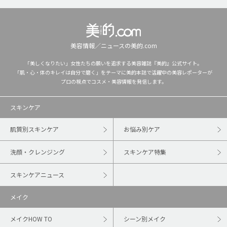
美容情報／ニュースの美的.com
「美しくなりたい」女性たちの願いを追求する美容雑誌『美的』公式サイト。
「肌・心・体のキレイは自分で磨く」をテーマに美的本誌で活躍中の美容レポーターが
プロの視点でコスメ・美容情報を発信します。
スキンケア
肌質別スキンケア
お悩み別ケア
洗顔・クレンジング
スキンケア特集
スキンケアニュース
メイク
メイクHOW TO
シーン別メイク