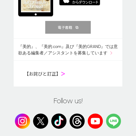
電子書籍
『美的』、『美的.com』及び『美的GRAND』では意
欲ある編集者／アシスタントを募集しています
【お詫びと訂正】
＞
Follow us!