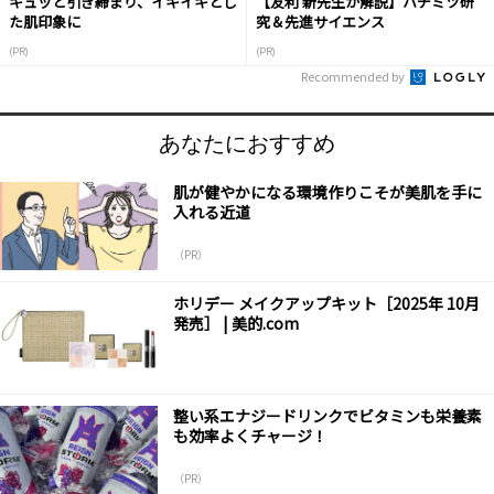
キュッと引き締まり、イキイキとし
【友利 新先生が解説】ハチミツ研
た肌印象に
究＆先進サイエンス
(PR)
(PR)
Recommended by
あなたにおすすめ
肌が健やかになる環境作りこそが美肌を手に
入れる近道
（PR）
ホリデー メイクアップキット［2025年 10月
発売］ | 美的.com
整い系エナジードリンクでビタミンも栄養素
も効率よくチャージ！
（PR）