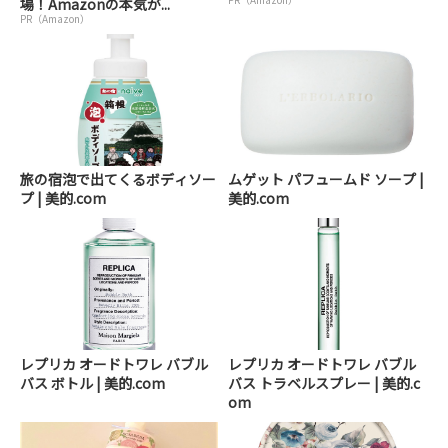
場！Amazonの本気が...
PR（Amazon）
旅の宿泡で出てくるボディソー
ムゲット パフュームド ソープ |
プ | 美的.com
美的.com
レプリカ オードトワレ バブル
レプリカ オードトワレ バブル
バス ボトル | 美的.com
バス トラベルスプレー | 美的.c
om