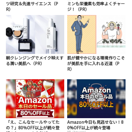
ツ研究＆先進サイエンス（P
ミンも栄養素も効率よくチャー
R）
ジ！（PR）
朝クレンジングでメイク映えす
肌が健やかになる環境作りこそ
る潤い美肌へ（PR）
が美肌を手に入れる近道（P
R）
「え、こんなセールやってた
Amazon今日も見逃せない！8
の？」80％OFF以上が続々登
0%OFF以上が続々登場
PR（Amazon）