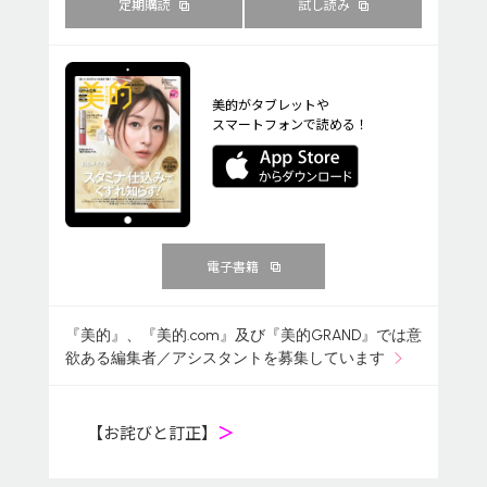
定期購読
試し読み
美的がタブレットや
スマートフォンで読める！
電子書籍
『美的』、『美的.com』及び『美的GRAND』では意
欲ある編集者／アシスタントを募集しています
【お詫びと訂正】
＞