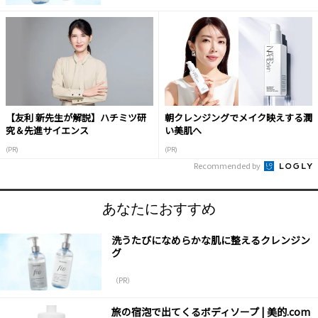
【友利 新先生が解説】ハチミツ研
朝クレンジングでメイク映えする潤
究＆先進サイエンス
い美肌へ
(PR)
(PR)
Recommended by
あなたにおすすめ
洗うたびになめらかな肌に整えるクレンジン
グ
（PR）
旅の宿泡で出てくるボディソープ | 美的.com