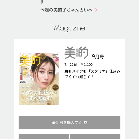
今週の美的子ちゃん占いへ
Magazine
9
月号
7月22日 ￥1,100
肌もメイクも「スタミナ」仕込み
でくずれ知らず！
最新号を購入する