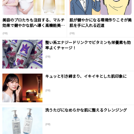
美容のプロたちも注目する、マルチ
肌が健やかになる環境作りこそが美
効果で健やかな肌へ導く高機能美容
肌を手に入れる近道
液
(PR)
(PR)
整い系エナジードリンクでビタミンも栄養素も効
率よくチャージ！
(PR)
キュッと引き締まり、イキイキとした肌印象に
(PR)
洗うたびになめらかな肌に整えるクレンジング
(PR)