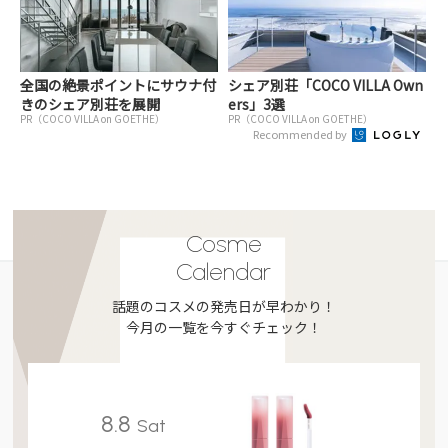
全国の絶景ポイントにサウナ付
シェア別荘「COCO VILLA Own
きのシェア別荘を展開
ers」3選
PR（COCO VILLA on GOETHE）
PR（COCO VILLA on GOETHE）
Recommended by
Cosme
Calendar
話題のコスメの発売日が早わかり！
今月の一覧を今すぐチェック！
8.8
Sat