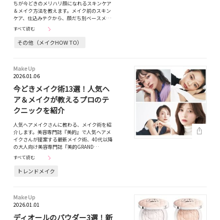
ちが今どきのメリハリ顔になれるスキンケア
＆メイク方法を教えます。メイク前のスキン
ケア、仕込みテクから、顔だち別ベースメ…
すべて読む
その他（メイクHOW TO）
Make Up
2026.01.06
今どきメイク術13選！人気ヘ
ア＆メイクが教えるプロのテ
クニックを紹介
人気へアメイクさんに教わる、メイク術を紹
介します。美容専門誌『美的』で人気ヘアメ
イクさんが提案する最新メイク術、40代以降
の大人向け美容専門誌『美的GRAND…
すべて読む
トレンドメイク
Make Up
2026.01.01
ディオールのパウダー3選！新