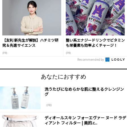
【友利 新先生が解説】ハチミツ研
整い系エナジードリンクでビタミン
究＆先進サイエンス
も栄養素も効率よくチャージ！
(PR)
(PR)
Recommended by
あなたにおすすめ
洗うたびになめらかな肌に整えるクレンジン
グ
（PR）
ディオールスキン フォーエヴァー ヌード ラデ
ィアント フィルター | 美的.c...