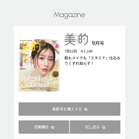
Magazine
9
月号
7月22日 ￥1,100
肌もメイクも「スタミナ」仕込み
でくずれ知らず！
最新号を購入する
定期購読
試し読み