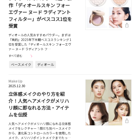
作「ディオールスキン フォー
エヴァー ヌード ラディアント
フィルター」がベスコス1位を
受賞
ディオールの人気おすすめパウダー。まずは
『美的』2025年下半期ベスコスランキング 1
位を受賞した「ディオールスキン フォーエヴ
ァー ヌード ラディアント フ…
すべて読む
ベースメイク
ディオール
Make Up
2025.12.30
立体感メイクのやり方を紹
介！人気ヘアメイクがメリハ
リ顔に即なれる方法・アイテ
ムを伝授
人気ヘアメイクがメリハリ顔になれる立体感
メイクをレクチャー！顔だち別ベースメイク
から、進化系コントロールカラーを使用した
メイク、メリハリポイントメイクまでたっ…