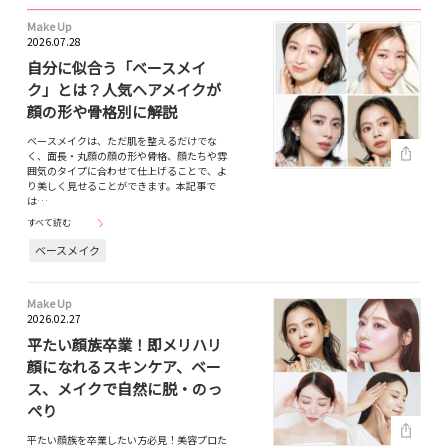
Make Up
2026.07.28
自分に似合う「ベースメイ
ク」とは？人気ヘアメイクが
顔の形や骨格別に解説
ベースメイクは、ただ肌を整えるだけでな
く、面長・丸顔の顔の形や骨格、顔たちや雰
囲気のタイプに合わせて仕上げることで、よ
り美しく見せることができます。本記事で
は…
すべて読む
ベースメイク
Make Up
2026.02.27
平たい顔族卒業！即メリハリ
顔になれるスキンケア、ベー
ス、メイクで自然に脱・のっ
ぺり
平たい顔族を卒業したい方必見！美容プロた