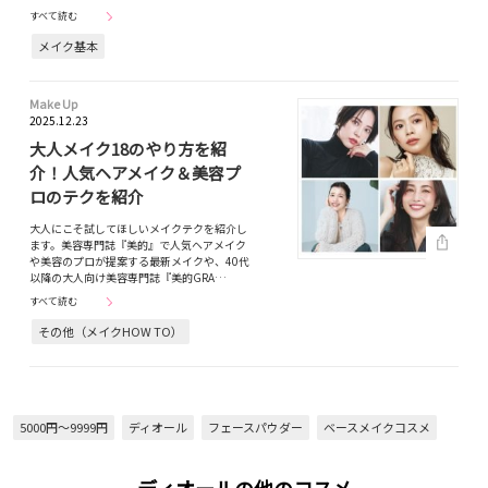
すべて読む
メイク基本
Make Up
2025.12.23
大人メイク18のやり方を紹
介！人気ヘアメイク＆美容プ
ロのテクを紹介
大人にこそ試してほしいメイクテクを紹介し
ます。美容専門誌『美的』で人気ヘアメイク
や美容のプロが提案する最新メイクや、40代
以降の大人向け美容専門誌『美的GRA…
すべて読む
その他（メイクHOW TO）
5000円～9999円
ディオール
フェースパウダー
ベースメイクコスメ