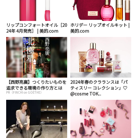
リップコンフォートオイル［20
ホリデー リップオイルキット |
24年 4月発売］ | 美的.com
美的.com
【西野亮廣】つくりたいものを
2024年春のクラランスは「パ
追求できる環境の作り方とは
ティスリー コレクション」♡
PR（FINCHI on GOETHE）
@cosme TOK...