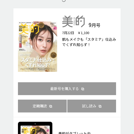
9
月号
7月22日 ￥1,100
肌もメイクも「スタミナ」仕込み
でくずれ知らず！
最新号を購入する
定期購読
試し読み
美的がタブレットや