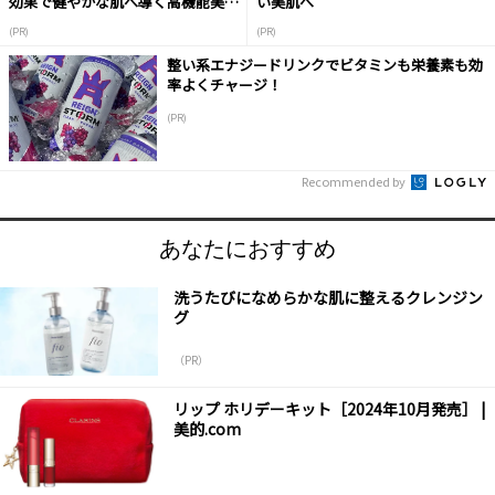
効果で健やかな肌へ導く高機能美容
い美肌へ
液
(PR)
(PR)
整い系エナジードリンクでビタミンも栄養素も効
率よくチャージ！
(PR)
Recommended by
あなたにおすすめ
洗うたびになめらかな肌に整えるクレンジン
グ
（PR）
リップ ホリデーキット［2024年10月発売］ |
美的.com