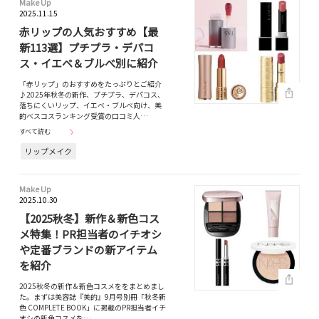
Make Up
2025.11.15
赤リップの人気おすすめ【最
新113選】プチプラ・デパコ
ス・イエベ＆ブルべ別に紹介
「赤リップ」のおすすめをたっぷりとご紹介
♪2025年秋冬の新作、プチプラ、デパコス、
落ちにくいリップ、イエベ・ブルべ向け、美
的ベスコスランキング受賞の口コミ人…
すべて読む
リップメイク
Make Up
2025.10.30
【2025秋冬】新作＆新色コス
メ特集！PR担当者のイチオシ
や定番ブランドの新アイテム
を紹介
2025秋冬の新作＆新色コスメををまとめまし
た。まずは美容誌『美的』9月号別冊「秋冬新
色 COMPLETE BOOK」に掲載のPR担当者イチ
オシの新色コスメを…