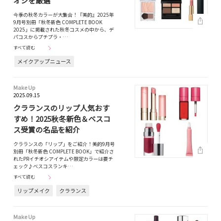
オシを厳選
今季の秋冬カラーが大集合！『美的』2025年
9月号別冊「秋冬新色 COMPLETE BOOK
2025」に掲載された秋冬コスメの中から、デ
パコスからプチプラ・…
すべて読む
メイクアップニュース
Make Up
2025.09.15
クラランスのリップ人気おす
すめ！2025秋冬新色＆ベスコ
ス受賞の名品を紹介
クラランスの「リップ」をご紹介！美的9月号
別冊「秋冬新色 COMPLETE BOOK」で紹介さ
れたPRイチオシアイテムや限定カラーは要チ
ェック♪ベスコスランキ…
すべて読む
リップメイク
クラランス
Make Up