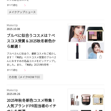
すべて読む
メイクアップニュース
Make Up
2025.10.08
ブルベに似合うコスメは？ベ
スコス受賞＆2025秋冬新色か
ら厳選！
ブルベさんに似合う、最新コスメをご紹介し
ます！『美的』ベストコスメ受賞のブルベさ
んにおすすめの名品コスメをピックアップし
ました。また、『美的』2025年9月号…
すべて読む
その他（メイクHOW TO）
Make Up
2025.09.26
2025年秋冬新色コスメ特集！
人気ブランドPR担当者のイチ