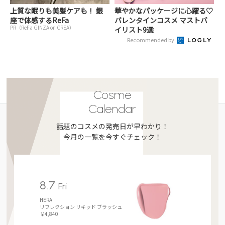
上質な眠りも美髪ケアも！ 銀
華やかなパッケージに心躍る♡
座で体感するReFa
バレンタインコスメ マストバ
PR（ReFa GINZA on CREA）
イリスト9選
Recommended by
Cosme
Calendar
話題のコスメの発売日が早わかり！
今月の一覧を今すぐチェック！
8.7
Fri
HERA
リフレクション リキッド ブラッシュ
￥4,840