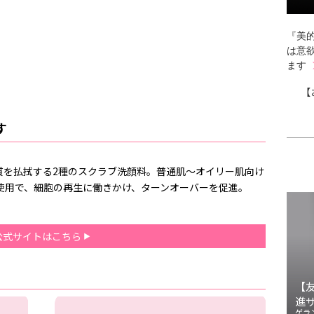
『美的
は意
ます
【
す
質を払拭する2種のスクラブ洗顔料。普通肌～オイリー肌向け
使用で、細胞の再生に働きかけ、ターンオーバーを促進。
公式サイトはこちら
【
進
ゲラ