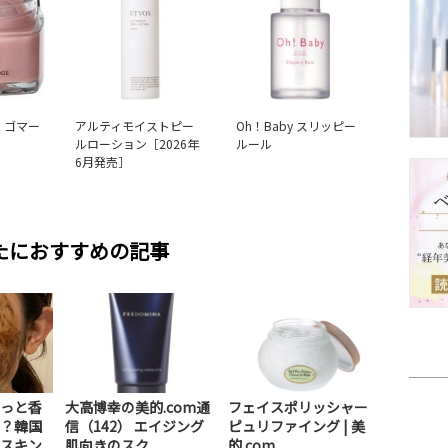
 ゴマー
アルティモイストピー
Oh！Baby スリッピー
ルローション［2026年
ルール
6月発売］
たにおすすめの記事
っと香
大高博幸の美的.com通
フェイスポリッシャー
？韓国
信（142） エイジング
ピュリファイング | 美
キン...
肌向きのスク...
的.com