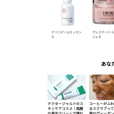
クリニピールエッセン
プレステージ ル
ス
ジュ N
あな
ドクタージャルトのス
コーヒーがふわ
キンケアコスメ｜話題
るスクラブって
の再生クリームで憧れ...
発のヴィーガンス