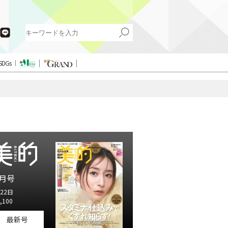
SDGs
月号
22日
,100
最新号