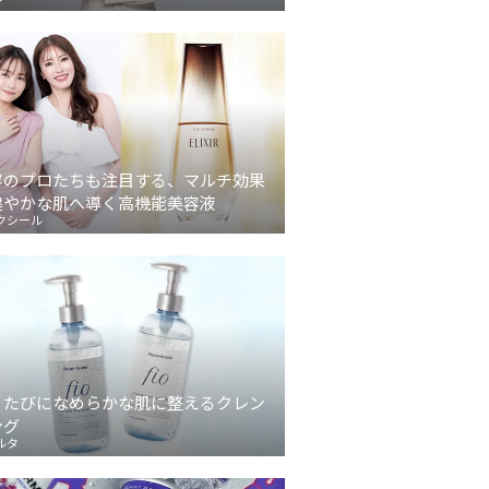
容のプロたちも注目する、マルチ効果
健やかな肌へ導く高機能美容液
クシール
うたびになめらかな肌に整えるクレン
ング
ルタ