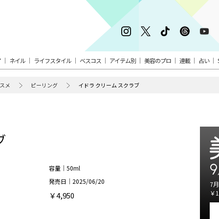
ア
ネイル
ライフスタイル
ベスコス
アイテム別
美容のプロ
連載
占い
スメ
ピーリング
イドラ クリーム スクラブ
ブ
9
容量｜50ml
発売日｜2025/06/20
7月
￥1
￥4,950