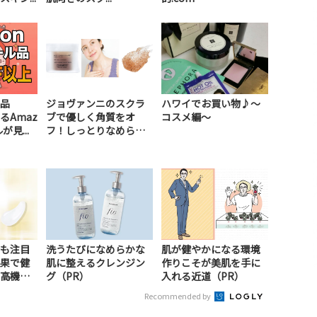
品
ジョヴァンニのスクラ
ハワイでお買い物♪～
るAmaz
ブで優しく角質をオ
コスメ編～
見...
フ！しっとりなめらか
肌...
も注目
洗うたびになめらかな
肌が健やかになる環境
果で健
肌に整えるクレンジン
作りこそが美肌を手に
高機能
グ（PR）
入れる近道（PR）
Recommended by