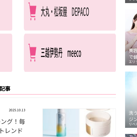
美
で
エリ
連記事
2025.10.13
洗
ジ
キング！毎
リベ
トレンド