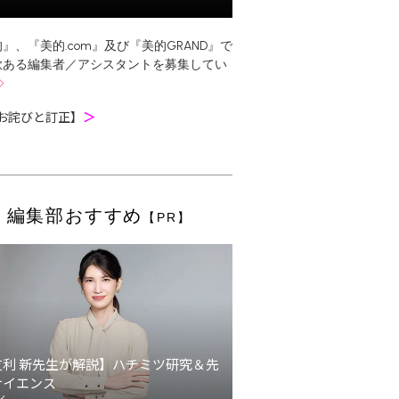
』、『美的.com』及び『美的GRAND』で
欲ある編集者／アシスタントを募集してい
お詫びと訂正】
＞
編集部おすすめ
【PR】
友利 新先生が解説】ハチミツ研究＆先
サイエンス
ン