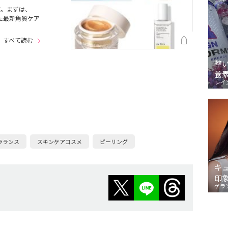
す。まずは、
た最新角質ケア
すべて読む
整
養
レイ
ラランス
スキンケアコスメ
ピーリング
キ
印
ゲラ