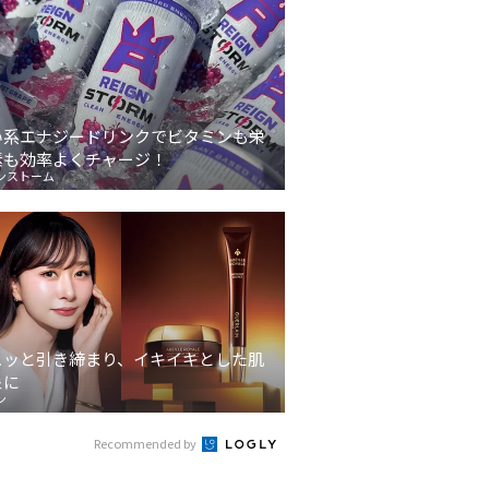
い系エナジードリンクでビタミンも栄
素も効率よくチャージ！
ンストーム
ュッと引き締まり、イキイキとした肌
象に
ン
Recommended by