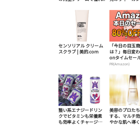
センソリアル クリーム
「今日の目玉商
スクラブ | 美的.com
は？」毎日変わ
onタイムセールが
PR(Amazon)
整い系エナジードリン
美容のプロたち
クでビタミンも栄養素
する、マルチ効
も効率よくチャージ！
やかな肌へ導く
（PR）
美容液（PR）