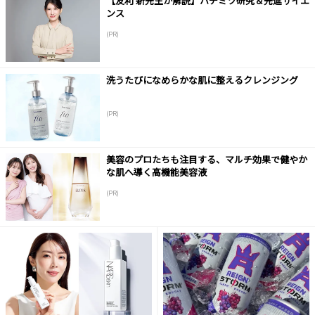
【友利 新先生が解説】ハチミツ研究＆先進サイエ
ンス
(PR)
洗うたびになめらかな肌に整えるクレンジング
(PR)
美容のプロたちも注目する、マルチ効果で健やか
な肌へ導く高機能美容液
(PR)