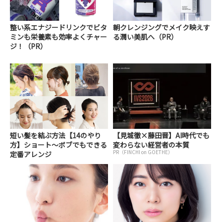
整い系エナジードリンクでビタ
朝クレンジングでメイク映えす
ミンも栄養素も効率よくチャー
る潤い美肌へ（PR）
ジ！（PR）
短い髪を結ぶ方法【14のやり
【見城徹×藤田晋】AI時代でも
方】ショート～ボブでもできる
変わらない経営者の本質
PR（FINCHI on GOETHE）
定番アレンジ