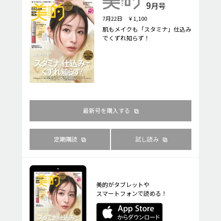
9
月号
7月22日 ￥1,100
肌もメイクも「スタミナ」仕込み
でくずれ知らず！
最新号を購入する
定期購読
試し読み
美的がタブレットや
スマートフォンで読める！