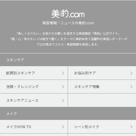
美容情報／ニュースの美的.com
「美しくなりたい」女性たちの願いを追求する美容雑誌『美的』公式サイト。
「肌・心・体のキレイは自分で磨く」をテーマに美的本誌で活躍中の美容レポーターが
プロの視点でコスメ・美容情報を発信します。
スキンケア
肌質別スキンケア
お悩み別ケア
洗顔・クレンジング
スキンケア特集
スキンケアニュース
メイク
メイクHOW TO
シーン別メイク