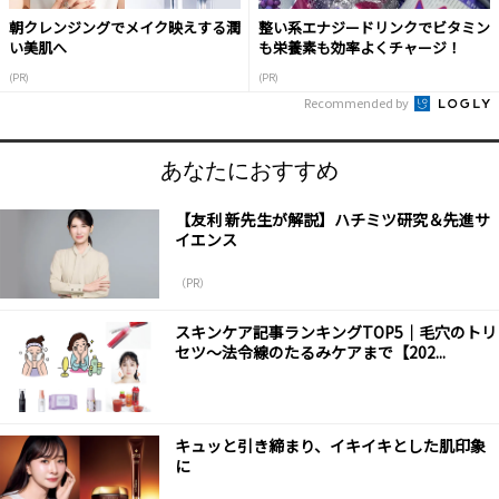
朝クレンジングでメイク映えする潤
整い系エナジードリンクでビタミン
い美肌へ
も栄養素も効率よくチャージ！
(PR)
(PR)
Recommended by
あなたにおすすめ
【友利 新先生が解説】ハチミツ研究＆先進サ
イエンス
（PR）
スキンケア記事ランキングTOP5｜毛穴のトリ
セツ〜法令線のたるみケアまで【202...
キュッと引き締まり、イキイキとした肌印象
に