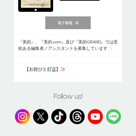
電子書籍
『美的』、『美的.com』及び『美的GRAND』では意
欲ある編集者／アシスタントを募集しています
【お詫びと訂正】
＞
Follow us!