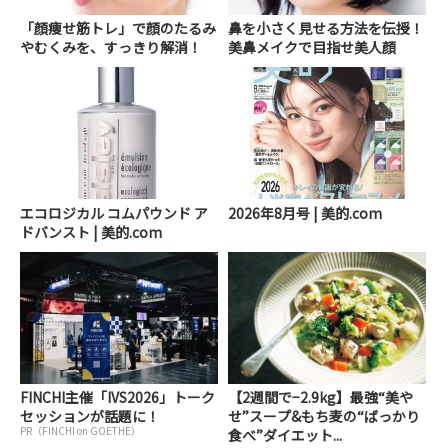
「顔痩せ筋トレ」で顔のたるみ
鼻を小さく見せる方法を伝授！
やむくみを、すっきり解消！
美鼻メイクで目指せ美人顔
エコロジカル コムパウンド ア
2026年8月号 | 美的.com
ドバンスト | 美的.com
FINCHI主催「IVS2026」トーク
【2週間で−2.9kg】最強“美や
セッションが話題に！
せ”スープ&もち麦の“ばっかり
PR（FINCHI on GOETHE）
食べ”ダイエット...