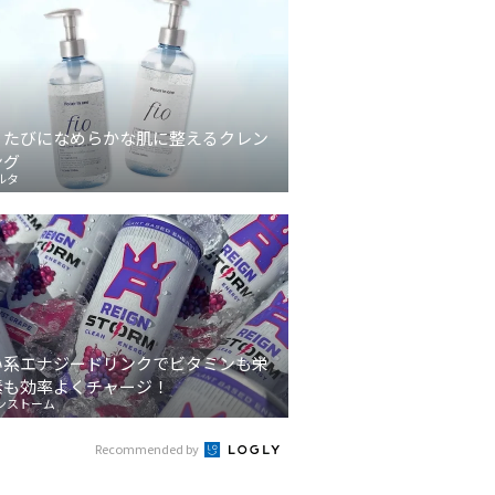
うたびになめらかな肌に整えるクレン
ング
ルタ
い系エナジードリンクでビタミンも栄
素も効率よくチャージ！
ンストーム
Recommended by