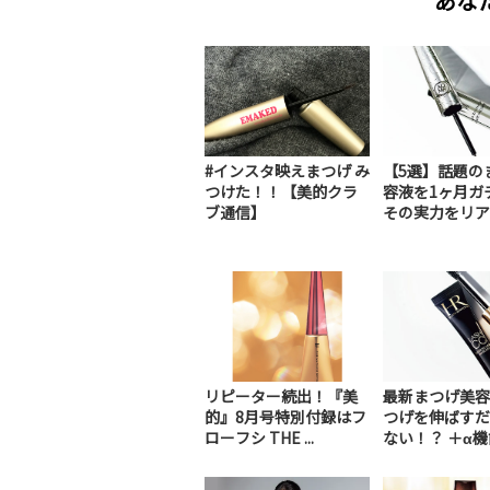
あな
#インスタ映えまつげ み
【5選】話題の
つけた！！【美的クラ
容液を1ヶ月ガ
ブ通信】
その実力をリア..
リピーター続出！『美
最新まつげ美容
的』8月号特別付録はフ
つげを伸ばすだ
ローフシ THE ...
ない！？ ＋α機能