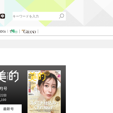
SDGs
月号
22日
,100
最新号