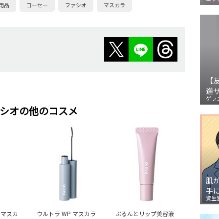
用品
コーセー
ファシオ
マスカラ
【
進
ゲラ
シオの他のコスメ
肌
手
資生
 マスカ
ウルトラ WP マスカラ
ぷるんとリップ美容液