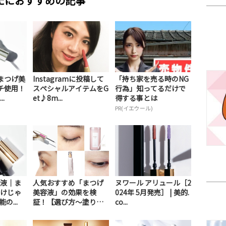
たにおすすめの記事
まつげ美
Instagramに投稿して
「持ち家を売る時のNG
チ使用！
スペシャルアイテムをG
行為」知ってるだけで
.
et♪8m...
得する事とは
PR(イエウール)
液｜ま
人気おすすめ「まつげ
ヌワール アリュール［2
けじゃ
美容液」の効果を検
024年 5月発売］ | 美的.
の...
証！【選び方〜塗り
co...
方】