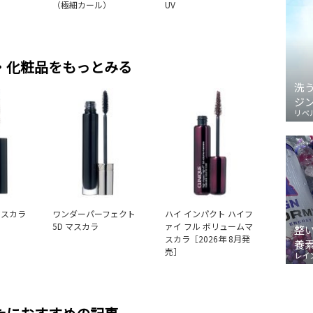
（極細カール）
UV
・化粧品をもっとみる
洗
ジ
リベ
マスカラ
ワンダーパーフェクト
ハイ インパクト ハイフ
5D マスカラ
ァイ フル ボリュームマ
整
スカラ［2026年 8月発
養
売］
レイ