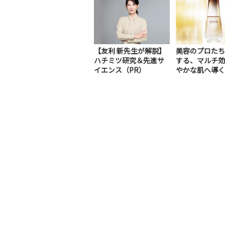
【友利 新先生が解説】
美容のプロたち
ハチミツ研究＆先進サ
する、マルチ効
イエンス（PR）
やかな肌へ導く
美容液（PR）