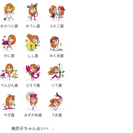
おひつじ座
おうし座
ふたご座
かに座
しし座
おとめ座
てんびん座
さそり座
いて座
やぎ座
みずがめ座
うお座
美的子ちゃん占いへ