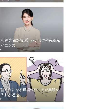
友利 新先生が解説】ハチミツ研究＆先
サイエンス
ン
が健やかになる環境作りこそが美肌を
に入れる近道
堂