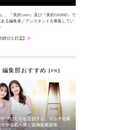
』、『美的.com』及び『美的GRAND』で
欲ある編集者／アシスタントを募集してい
お詫びと訂正】
＞
編集部おすすめ
【PR】
容のプロたちも注目する、マルチ効果
健やかな肌へ導く高機能美容液
クシール