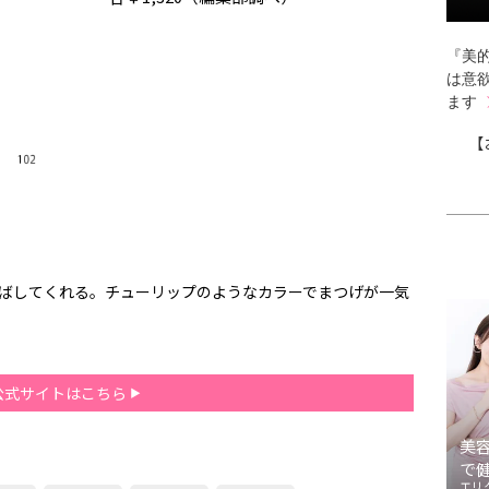
『美的
は意
ます
【
伸ばしてくれる。チューリップのようなカラーでまつげが一気
公式サイトはこちら
美
で
エリ