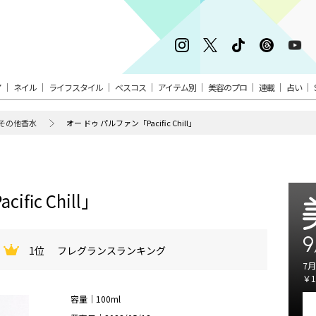
ア
ネイル
ライフスタイル
ベスコス
アイテム別
美容のプロ
連載
占い
その他香水
オー ドゥ パルファン「Pacific Chill」
fic Chill」
9
1位
フレグランスランキング
7月
￥1
容量｜100ml