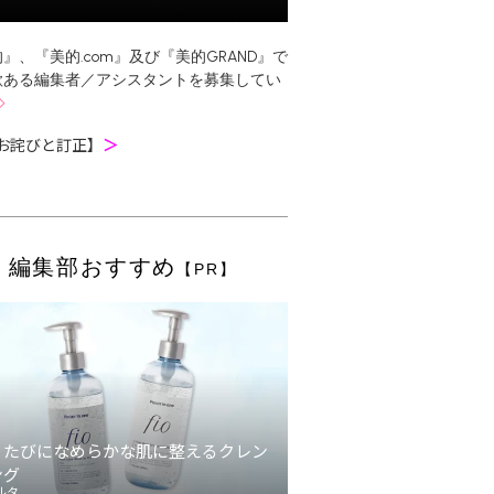
』、『美的.com』及び『美的GRAND』で
欲ある編集者／アシスタントを募集してい
お詫びと訂正】
＞
編集部おすすめ
【PR】
うたびになめらかな肌に整えるクレン
ング
ルタ