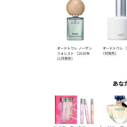
オードトワレ ノーザン
オードトワレ ［
フォレスト ［2026年
7月発売］
11月発売］
あな