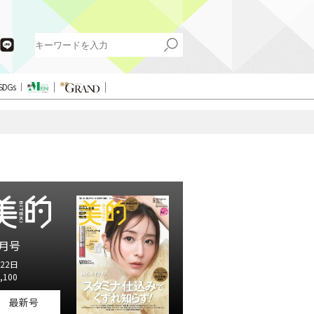
SDGs
月号
22日
,100
最新号