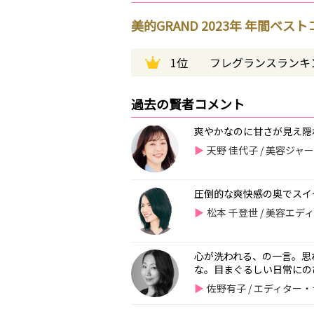
美的GRAND 2023年 年間ベス
1位
フレグランスランキ
過去の賢者コメント
爽やかなのに甘さが見え隠
天野 佳代子 / 美容ジャ
圧倒的な爽快感の奥でスイ
松本 千登世 / 美容エデ
心が洗われる、の一言。思
な。目まぐるしい日常にの
佐野有子 / エディター