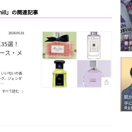
Chill」の関連記事
2026.05.01
整
35選！
養
レイ
ース・メ
、いい匂いの香
ング、ジェンダ
』…
すべて読む
肌
手
資生