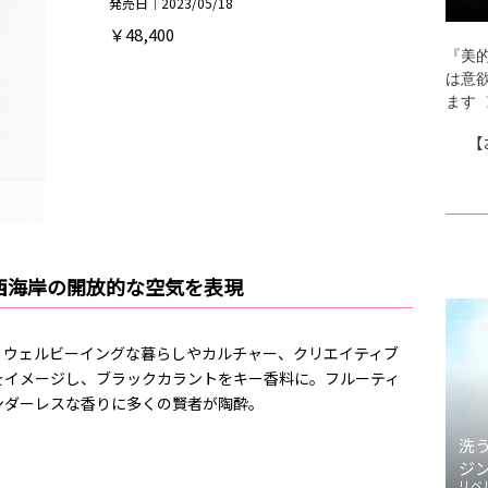
発売日｜2023/05/18
￥48,400
『美的
は意
ます
【
西海岸の開放的な空気を表現
、ウェルビーイングな暮らしやカルチャー、クリエイティブ
をイメージし、ブラックカラントをキー香料に。フルーティ
ンダーレスな香りに多くの賢者が陶酔。
洗
ジ
リベ