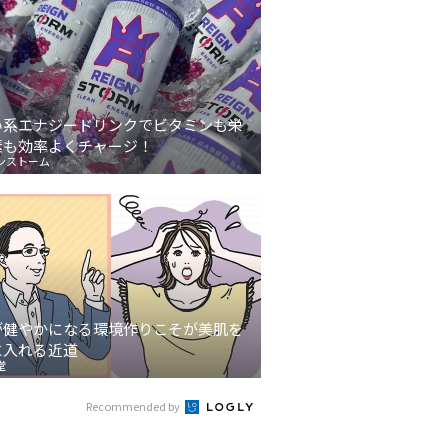
い系エナジードリンクでビタミンも栄
素も効率よくチャージ！
ンストーム
が健やかになる環境作りこそが美肌を
に入れる近道
堂
Recommended by