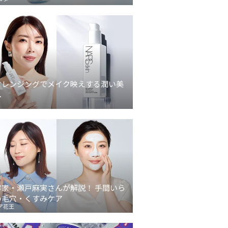
クレンジングでメイク映えする潤い美
へ
容家・瀬戸麻実さんが解説！ 手間いら
の毛穴・くすみケア
ア花王