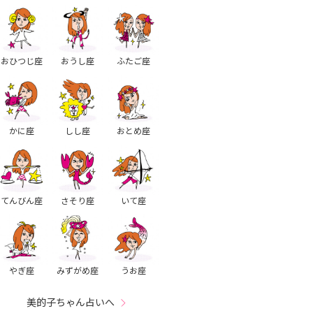
おひつじ座
おうし座
ふたご座
かに座
しし座
おとめ座
てんびん座
さそり座
いて座
やぎ座
みずがめ座
うお座
美的子ちゃん占いへ