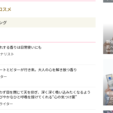
トコスメ
ング
朝
肌
れする香りは日常使いにも
NARS
ーナリスト
ートとビターが行き来。大人の心を解き放つ香り
ィター
わず目を閉じて天を仰ぎ、深く深く吸い込みたくなるよう
美
びやかなひと呼吸を授けてくれる“心の気つけ薬”
ず
ニベ
・ライター