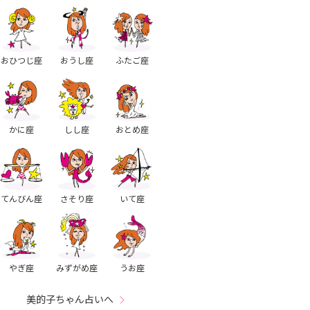
おひつじ座
おうし座
ふたご座
かに座
しし座
おとめ座
てんびん座
さそり座
いて座
やぎ座
みずがめ座
うお座
美的子ちゃん占いへ