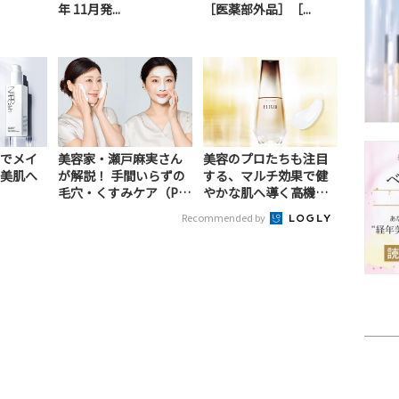
年 11月発...
［医薬部外品］［...
でメイ
美容家・瀬戸麻実さん
美容のプロたちも注目
美肌へ
が解説！ 手間いらずの
する、マルチ効果で健
毛穴・くすみケア（P
やかな肌へ導く高機能
R）
美容液（PR）
Recommended by