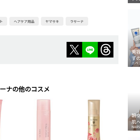
ト
ヘアケア用品
ヤマサキ
ラサーナ
美
ず
ニベ
ーナの他のコスメ
朝
肌
NARS