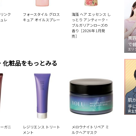
 リンク
フォースタイル グロス
海藻 ヘア エッセンス し
ジュレ
キュア オイルスプレー
っとり アンティーク・
ブルガリアンローズの
香り［2026年 1月発
売］
美
で
エリ
・化粧品をもっとみる
肌
手
資生
オーガニ
レジリエンス トリート
メロウナイトリペア ミ
ク
メント
ルクヘアマスク