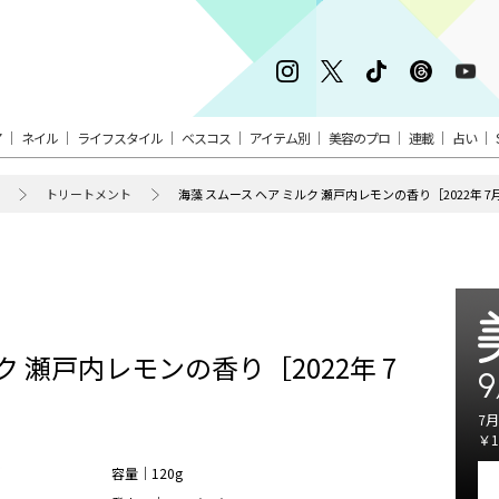
ア
ネイル
ライフスタイル
ベスコス
アイテム別
美容のプロ
連載
占い
トリートメント
海藻 スムース ヘア ミルク 瀬戸内レモンの香り［2022年 
ク 瀬戸内レモンの香り［2022年 7
9
7月
￥1
容量｜120g