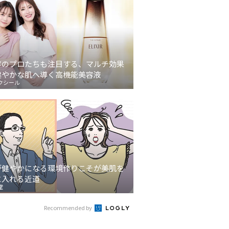
容のプロたちも注目する、マルチ効果
健やかな肌へ導く高機能美容液
クシール
が健やかになる環境作りこそが美肌を
に入れる近道
堂
Recommended by