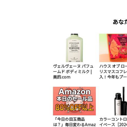
あな
ヴェルヴェーヌ パフュ
ハウス オブ ロ
ームド ボディミルク |
リスマスコフレ
美的.com
入！今年もプーさ
「今日の目玉商品
カラーコントロ
は？」毎日変わるAmaz
イベース［202