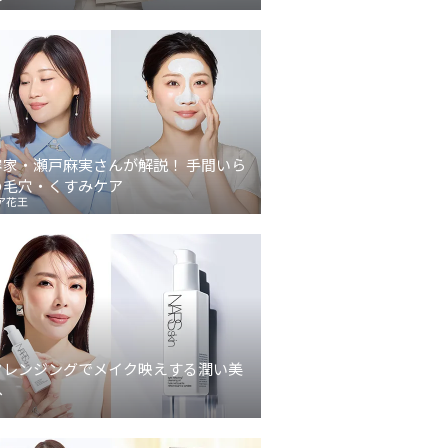
容家・瀬戸麻実さんが解説！ 手間いら
の毛穴・くすみケア
ア花王
クレンジングでメイク映えする潤い美
へ