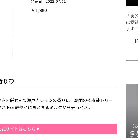
発売日｜2022/07/01
￥1,980
『美的
は意
ます
【
香り♡
かさを併せもつ瀬戸内レモンの香りに。朝用の多機能トリー
ストor軽やかにまとまるミルクからチョイス。
【
公式サイトはこちら
進
ゲラ