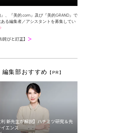
』、『美的.com』及び『美的GRAND』で
欲ある編集者／アシスタントを募集してい
お詫びと訂正】
＞
編集部おすすめ
【PR】
友利 新先生が解説】ハチミツ研究＆先
サイエンス
ン