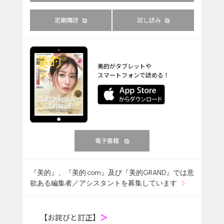
定期購読
試し読み
美的がタブレットや
スマートフォンで読める！
電子書籍
『美的』、『美的.com』及び『美的GRAND』では意
欲ある編集者／アシスタントを募集しています
【お詫びと訂正】
＞