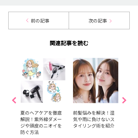
前の記事
次の記事
関連記事を読む
力
夏のヘアケアを徹底
前髪悩みを解決！湿
時短
本数
解説！紫外線ダメー
気や雨に負けないス
え！
いや
ジや頭皮のニオイを
タイリング術を紹介
結べ
幹再
防ぐ方法
｜最