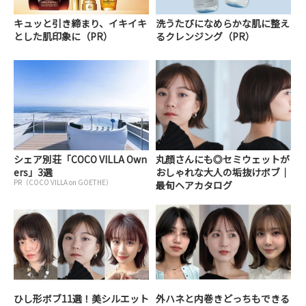
キュッと引き締まり、イキイキ
洗うたびになめらかな肌に整え
とした肌印象に（PR）
るクレンジング（PR）
シェア別荘「COCO VILLA Own
丸顔さんにも◎セミウェットが
ers」3選
おしゃれな大人の垢抜けボブ｜
PR（COCO VILLA on GOETHE）
最旬ヘアカタログ
ひし形ボブ11選！美シルエット
外ハネと内巻きどっちもできる