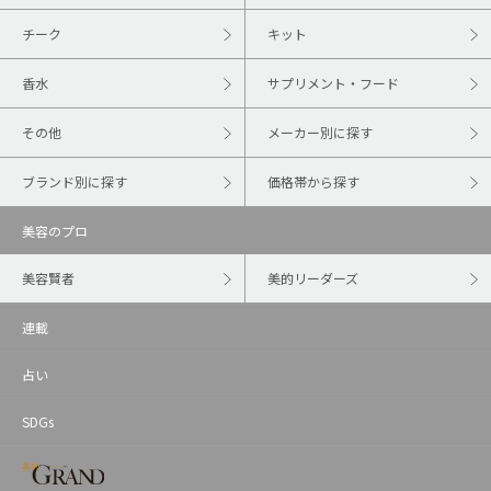
チーク
キット
香水
サプリメント・フード
その他
メーカー別に探す
ブランド別に探す
価格帯から探す
美容のプロ
美容賢者
美的リーダーズ
連載
占い
SDGs