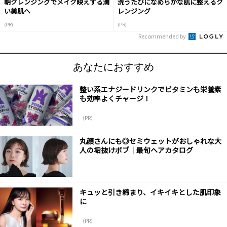
朝クレンジングでメイク映えする潤
洗うたびになめらかな肌に整えるク
い美肌へ
レンジング
(PR)
(PR)
Recommended by
あなたにおすすめ
整い系エナジードリンクでビタミンも栄養素
も効率よくチャージ！
（PR）
丸顔さんにも◎セミウェットがおしゃれな大
人の垢抜けボブ｜最旬ヘアカタログ
キュッと引き締まり、イキイキとした肌印象
に
（PR）