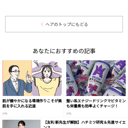
』9月
ヘアのトップにもどる
あなたにおすすめの記事
肌が健やかになる環境作りこそが美
整い系エナジードリンクでビタミン
肌を手に入れる近道
も栄養素も効率よくチャージ！
(PR)
(PR)
【友利 新先生が解説】ハチミツ研究＆先進サイエ
ンス