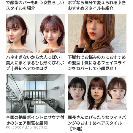
で顔型カバーも叶う女性らしい
ボブなら気分で変えられる♪各
スタイルを紹介
おすすめスタイルも紹介
ハネすぎないから大人っぽい！
下膨れでお悩みの方におすすめ
美人にまとまるひし形くびれボ
の髪型｜気になるフェイスライ
ブ｜最旬ヘアカタログ
ンをカバーして小顔見せ！
全国の絶景ポイントにサウナ付
面長さんにぴったりなワイドバ
きのシェア別荘を展開
ングのおすすめヘアスタイル
PR（COCO VILLA on GOETHE）
【15選】