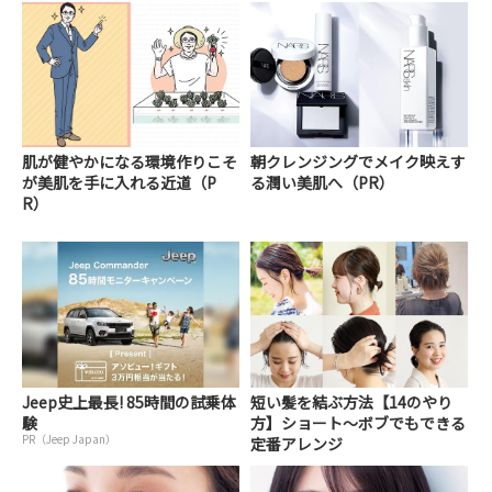
肌が健やかになる環境作りこそ
朝クレンジングでメイク映えす
が美肌を手に入れる近道（P
る潤い美肌へ（PR）
R）
Jeep史上最長! 85時間の試乗体
短い髪を結ぶ方法【14のやり
験
方】ショート～ボブでもできる
PR（Jeep Japan）
定番アレンジ