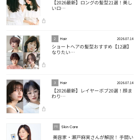
【2026最新】ロングの髪型21選！美し
いロ…
2026.07.14
2
Hair
ショートヘアの髪型おすすめ【12選】
なりたい…
2026.07.14
3
Hair
【2026最新】レイヤーボブ20選！顔ま
わり…
Skin Care
美容家・瀬戸麻実さんが解説！ 手間い