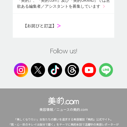
『美的』、『美的.com』及び『美的GRAND』では意
欲ある編集者／アシスタントを募集しています
【お詫びと訂正】
＞
Follow us!
美容情報／ニュースの美的.com
「美しくなりたい」女性たちの願いを追求する美容雑誌『美的』公式サイト。
「肌・心・体のキレイは自分で磨く」をテーマに美的本誌で活躍中の美容レポーターが