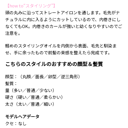
【how to“スタイリング”】
頭の丸みに沿ってストレートアイロンを通します。毛先がナ
チュラルに内に入るようにカットしているので、内巻きにし
なくてもOK。内巻きのカールが強いと幼くなりやすいのでご
注意を。
軽めのスタイリングオイルを内側から表面、毛先と馴染ま
せ、手に余ったもので前髪の束感を整えたら完成です。
こちらのスタイルのおすすめの顔型＆髪質
顔型：（丸顔／面長／卵型／逆三角形）
髪質：
量（多い／普通／少ない）
硬さ（硬い／普通／柔らかい）
太さ（太い／普通／細い）
モデルヘアデータ
クセ：なし