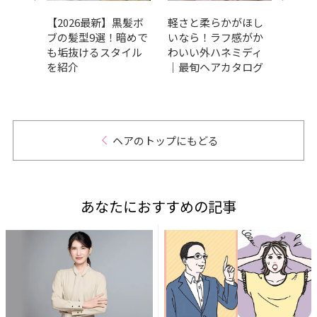
暖色カ
【2026最新】黒髪ボ
軽さと柔らかがほし
丸顔
選！ピ
ブの髪型9選！暗めで
いなら！ラフ感がか
ョー
系な
も垢抜けるスタイル
わいい外ハネミディ
ーや
を紹介
｜最旬ヘアカタログ
タイ
ヘアのトップにもどる
あなたにおすすめの記事