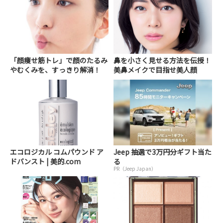
「顔痩せ筋トレ」で顔のたるみ
鼻を小さく見せる方法を伝授！
やむくみを、すっきり解消！
美鼻メイクで目指せ美人顔
エコロジカル コムパウンド ア
Jeep 抽選で3万円分ギフト当た
ドバンスト | 美的.com
る
PR（Jeep Japan）