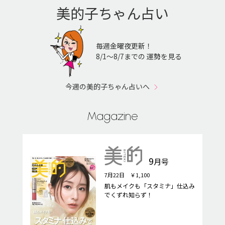
美的子ちゃん占い
毎週金曜夜更新！
8/1〜8/7までの 運勢を見る
今週の美的子ちゃん占いへ
Magazine
9
月号
7月22日 ￥1,100
肌もメイクも「スタミナ」仕込み
でくずれ知らず！