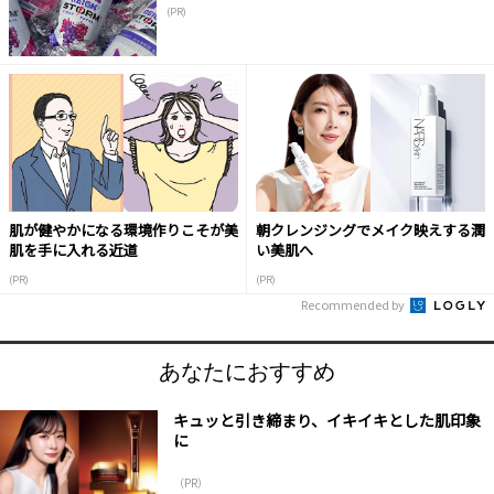
(PR)
肌が健やかになる環境作りこそが美
朝クレンジングでメイク映えする潤
肌を手に入れる近道
い美肌へ
(PR)
(PR)
Recommended by
あなたにおすすめ
キュッと引き締まり、イキイキとした肌印象
に
（PR）