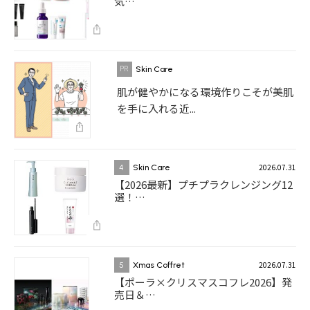
気…
Skin Care
肌が健やかになる環境作りこそが美肌
を手に入れる近...
2026.07.31
4
Skin Care
【2026最新】プチプラクレンジング12
選！…
2026.07.31
5
Xmas Coffret
【ポーラ×クリスマスコフレ2026】発
売日＆…