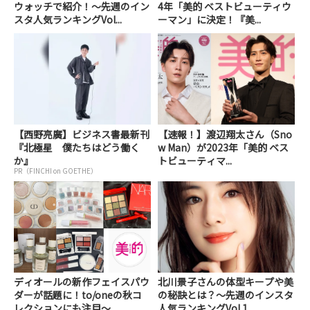
ウォッチで紹介！～先週のイン
4年「美的 ベストビューティウ
スタ人気ランキングVol...
ーマン」に決定！『美...
【西野亮廣】ビジネス書最新刊
【速報！】渡辺翔太さん（Sno
『北極星 僕たちはどう働く
w Man）が2023年「美的 ベス
か』
トビューティマ...
PR（FINCHI on GOETHE）
ディオールの新作フェイスパウ
北川景子さんの体型キープや美
ダーが話題に！to/oneの秋コ
の秘訣とは？～先週のインスタ
レクションにも注目～...
人気ランキングVol.1...