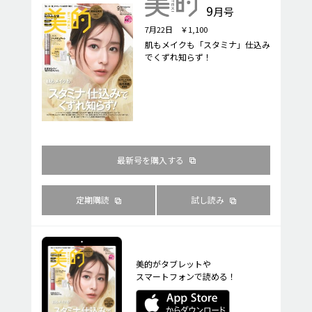
9
月号
7月22日 ￥1,100
肌もメイクも「スタミナ」仕込み
でくずれ知らず！
最新号を購入する
定期購読
試し読み
美的がタブレットや
スマートフォンで読める！