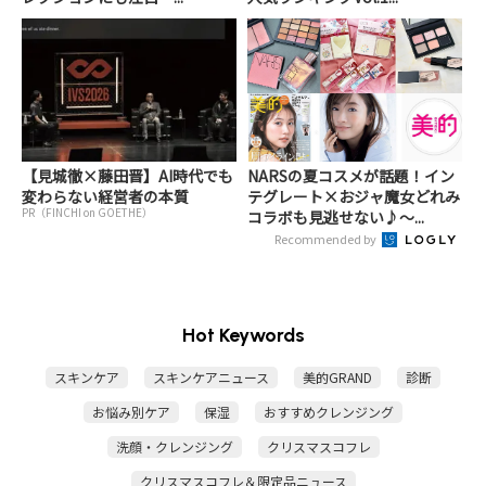
【見城徹×藤田晋】AI時代でも
NARSの夏コスメが話題！イン
変わらない経営者の本質
テグレート×おジャ魔女どれみ
PR（FINCHI on GOETHE）
コラボも見逃せない♪～...
Recommended by
Hot Keywords
スキンケア
スキンケアニュース
美的GRAND
診断
お悩み別ケア
保湿
おすすめクレンジング
洗顔・クレンジング
クリスマスコフレ
クリスマスコフレ＆限定品ニュース