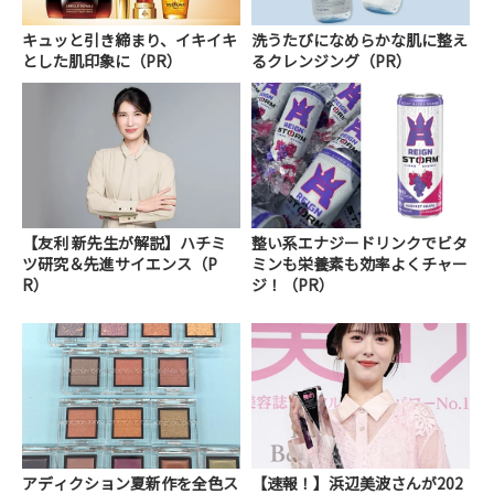
キュッと引き締まり、イキイキ
洗うたびになめらかな肌に整え
とした肌印象に（PR）
るクレンジング（PR）
【友利 新先生が解説】ハチミ
整い系エナジードリンクでビタ
ツ研究＆先進サイエンス（P
ミンも栄養素も効率よくチャー
R）
ジ！（PR）
アディクション夏新作を全色ス
【速報！】浜辺美波さんが202