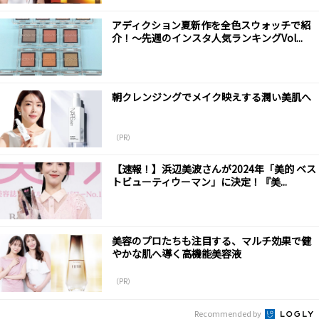
アディクション夏新作を全色スウォッチで紹
介！～先週のインスタ人気ランキングVol...
朝クレンジングでメイク映えする潤い美肌へ
（PR）
【速報！】浜辺美波さんが2024年「美的 ベス
トビューティウーマン」に決定！『美...
美容のプロたちも注目する、マルチ効果で健
やかな肌へ導く高機能美容液
（PR）
Recommended by