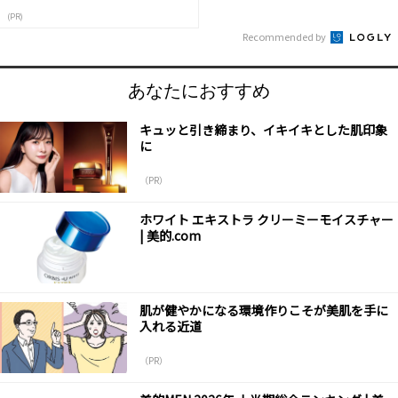
(PR)
Recommended by
あなたにおすすめ
キュッと引き締まり、イキイキとした肌印象
に
（PR）
ホワイト エキストラ クリーミーモイスチャー
| 美的.com
肌が健やかになる環境作りこそが美肌を手に
入れる近道
（PR）