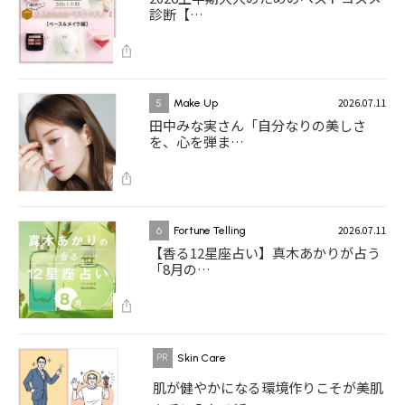
診断【…
2026.07.11
5
Make Up
田中みな実さん「自分なりの美しさ
を、心を弾ま…
2026.07.11
6
Fortune Telling
【香る12星座占い】真木あかりが占う
「8月の…
Skin Care
肌が健やかになる環境作りこそが美肌