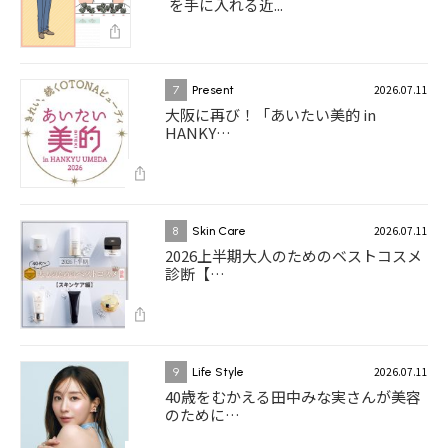
を手に入れる近...
2026.07.11
7
Present
大阪に再び！「あいたい美的 in
HANKY…
2026.07.11
8
Skin Care
2026上半期大人のためのベストコスメ
診断【…
2026.07.11
9
Life Style
40歳をむかえる田中みな実さんが美容
のために…