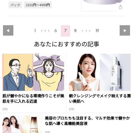
パック
2201円～4999円
1
6
7
8
19
・・・
・・・
あなたにおすすめの記事
肌が健やかになる環境作りこそが美
朝クレンジングでメイク映えする潤
肌を手に入れる近道
い美肌へ
(PR)
(PR)
美容のプロたちも注目する、マルチ効果で健やか
な肌へ導く高機能美容液
(PR)