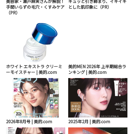
美容家・瀬戸麻実さんが解説！
キュッと引き締まり、イキイキ
手間いらずの毛穴・くすみケア
とした肌印象に（PR）
（PR）
ホワイト エキストラ クリーミ
美的MEN 2026年 上半期総合ラ
ーモイスチャー | 美的.com
ンキング | 美的.com
2026年8月号 | 美的.com
2025年2月 | 美的.com