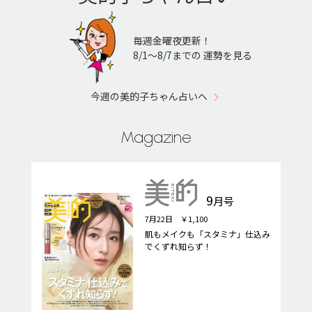
毎週金曜夜更新！
8/1〜8/7までの 運勢を見る
今週の美的子ちゃん占いへ
Magazine
9
月号
7月22日 ￥1,100
肌もメイクも「スタミナ」仕込み
でくずれ知らず！