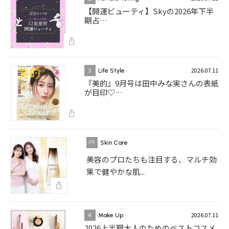
【開運ビューティ】Skyの2026年下半
期占…
2026.07.11
3
Life Style
『美的』9月号は田中みな実さんの表紙
が目印♡…
Skin Care
美容のプロたちも注目する、マルチ効
果で健やかな肌...
2026.07.11
4
Make Up
2026上半期大人のためのベストコスメ