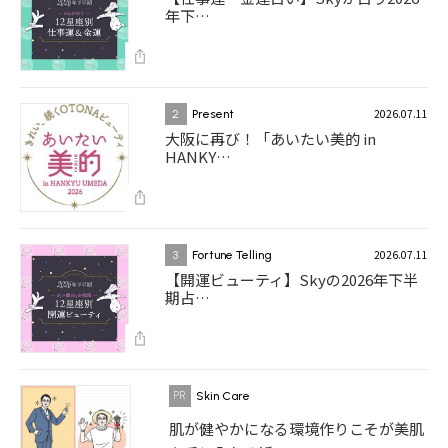
年下…
2026.07.11
2
Present
大阪に再び！「あいたい美的 in
HANKY…
2026.07.11
3
Fortune Telling
【開運ビューティ】Skyの2026年下半
期占…
Skin Care
肌が健やかになる環境作りこそが美肌