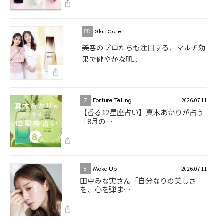
Skin Care
美容のプロたちも注目する、マルチ効
果で健やかな肌...
2026.07.11
7
Fortune Telling
【香る12星座占い】真木あかりが占う
「8月の…
2026.07.11
8
Make Up
田中みな実さん「自分なりの美しさ
を、心を弾ま…