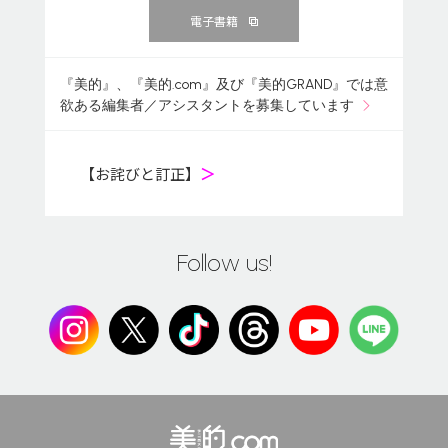
電子書籍
『美的』、『美的.com』及び『美的GRAND』では意
欲ある編集者／アシスタントを募集しています
【お詫びと訂正】
＞
Follow us!