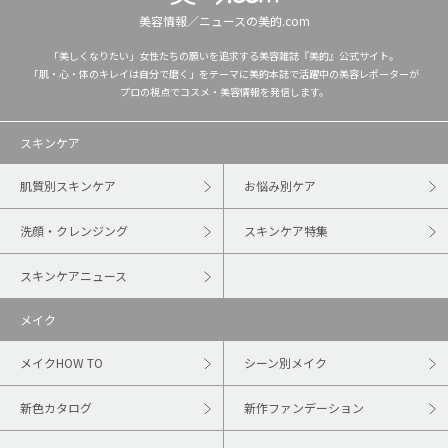
美容情報／ニュースの美的.com
「美しくなりたい」女性たちの願いを追求する美容雑誌『美的』公式サイト。
「肌・心・体のキレイは自分で磨く」をテーマに美的本誌で活躍中の美容レポーターが
プロの視点でコスメ・美容情報を発信します。
スキンケア
肌質別スキンケア
お悩み別ケア
洗顔・クレンジング
スキンケア特集
スキンケアニュース
メイク
メイクHOW TO
シーン別メイク
新色カタログ
新作ファンデーション