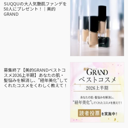
SUQQUの大人気艶肌ファンデを
50人にプレゼント！｜美的
GRAND
募集終了【美的GRANDベストコ
スメ2026上半期】あなたの肌・
髪悩みを解消し、”経年美化”して
くれたコスメをくわしく教えて！