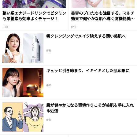
整い系エナジードリンクでビタミン
美容のプロたちも注目する、マルチ
も栄養素も効率よくチャージ！
効果で健やかな肌へ導く高機能美容
液
(PR)
(PR)
朝クレンジングでメイク映えする潤い美肌へ
(PR)
キュッと引き締まり、イキイキとした肌印象に
(PR)
肌が健やかになる環境作りこそが美肌を手に入れ
る近道
(PR)