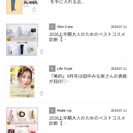
を手に入れる近...
2026.07.11
4
Skin Care
2026上半期大人のためのベストコスメ
診断【…
2026.07.11
5
Life Style
『美的』9月号は田中みな実さんの表紙
が目印♡…
2026.07.11
6
Make Up
2026上半期大人のためのベストコスメ
診断【…