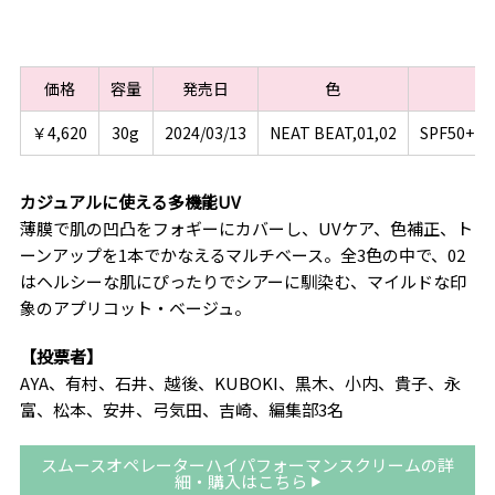
価格
容量
発売日
色
￥4,620
30g
2024/03/13
NEAT BEAT,01,02
SPF50+
カジュアルに使える多機能UV
薄膜で肌の凹凸をフォギーにカバーし、UVケア、色補正、ト
ーンアップを1本でかなえるマルチベース。全3色の中で、02
はヘルシーな肌にぴったりでシアーに馴染む、マイルドな印
象のアプリコット・ベージュ。
【投票者】
AYA、有村、石井、越後、KUBOKI、黒木、小内、貴子、永
富、松本、安井、弓気田、吉崎、編集部3名
スムースオペレーターハイパフォーマンスクリームの詳
細・購入はこちら