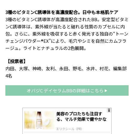
3種のビタミンC誘導体を高濃度配合。日中も本格肌ケア
3種のビタミンC誘導体が高濃度配合されたBB。安定型ビタミ
ンC誘導体は、紫外線が当たると破れる性質のカプセルに内
包。さらに、紫外線を吸収すると赤く発光する独自の“トーン
チェンジパウダー®EX”により、毛穴やシミを自然にカムフラ
ージュ。ライトとナチュラルの2色展開。
【投票者】
内田、大塚、神崎、友利、永田、野毛、水井、村花、編集部
4名
オバジC デイセラムBBの詳細はこちら
美容のプロたちも注目す
A
る、マルチ効果で健やかな
ds
肌へ導く高機能美容液
by
エリクシール（PR）
lo