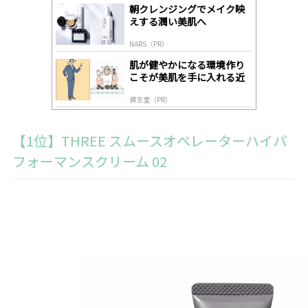
gl
朝クレンジングでメイク映
y
えする潤い美肌へ
NARS（PR）
肌が健やかになる環境作り
こそが美肌を手に入れる近
道
資生堂（PR）
【1位】THREE スムースオペレーターハイパ
フォーマンスクリーム 02