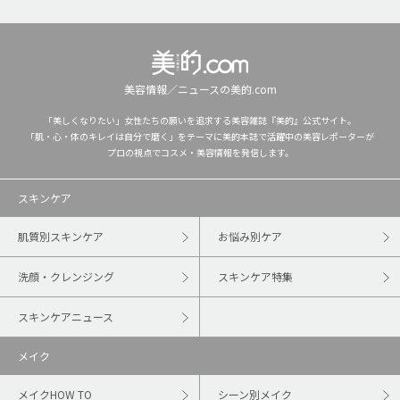
美容情報／ニュースの美的.com
「美しくなりたい」女性たちの願いを追求する美容雑誌『美的』公式サイト。
「肌・心・体のキレイは自分で磨く」をテーマに美的本誌で活躍中の美容レポーターが
プロの視点でコスメ・美容情報を発信します。
スキンケア
肌質別スキンケア
お悩み別ケア
洗顔・クレンジング
スキンケア特集
スキンケアニュース
メイク
メイクHOW TO
シーン別メイク