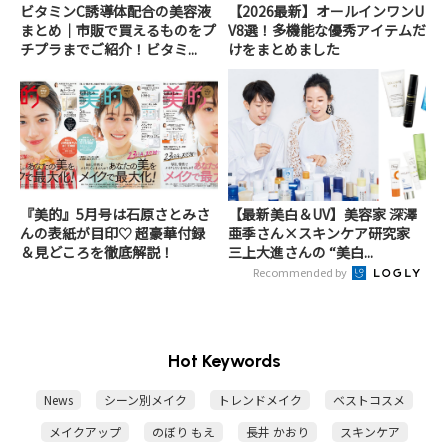
ビタミンC誘導体配合の美容液
【2026最新】オールインワンU
まとめ｜市販で買えるものをプ
V8選！多機能な優秀アイテムだ
チプラまでご紹介！ビタミ...
けをまとめました
『美的』5月号は石原さとみさ
【最新美白＆UV】美容家 深澤
んの表紙が目印♡ 超豪華付録
亜季さん×スキンケア研究家
＆見どころを徹底解説！
三上大進さんの “美白...
Recommended by
Hot Keywords
News
シーン別メイク
トレンドメイク
ベストコスメ
メイクアップ
のぼり もえ
長井 かおり
スキンケア