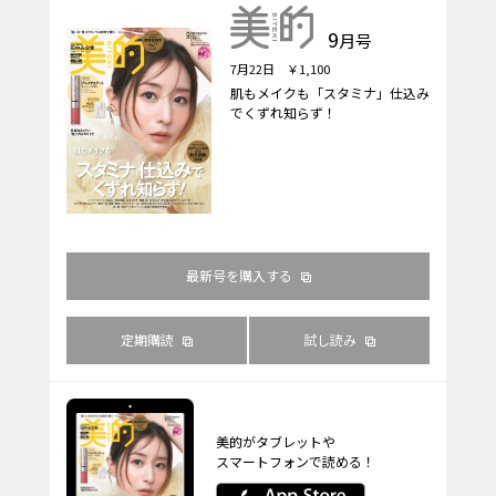
9
月号
7月22日 ￥1,100
肌もメイクも「スタミナ」仕込み
でくずれ知らず！
最新号を購入する
定期購読
試し読み
美的がタブレットや
スマートフォンで読める！