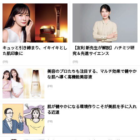
キュッと引き締まり、イキイキとし
【友利 新先生が解説】ハチミツ研
た肌印象に
究＆先進サイエンス
(PR)
(PR)
美容のプロたちも注目する、マルチ効果で健やか
な肌へ導く高機能美容液
(PR)
肌が健やかになる環境作りこそが美肌を手に入れ
る近道
(PR)