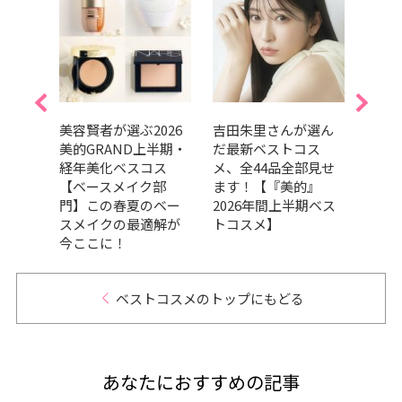
的ベス
美容賢者が選ぶ2026
吉田朱里さんが選ん
202
ルラ
美的GRAND上半期・
だ最新ベストコス
GRA
のニ
経年美化ベスコス
メ、全44品全部見せ
ベス
ジか
【ベースメイク部
ます！【『美的』
ドウ
本でか
門】この春夏のベー
2026年間上半期ベス
の良
スメイクの最適解が
トコスメ】
品が
今ここに！
GRA
ベストコスメのトップにもどる
あなたにおすすめの記事