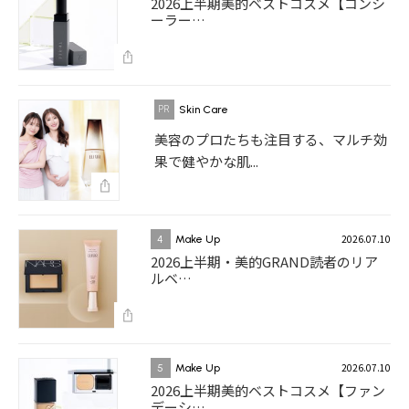
2026上半期美的ベストコスメ【コンシ
ーラー…
Skin Care
美容のプロたちも注目する、マルチ効
果で健やかな肌...
2026.07.10
4
Make Up
2026上半期・美的GRAND読者のリア
ルベ…
2026.07.10
5
Make Up
2026上半期美的ベストコスメ【ファン
デーシ…