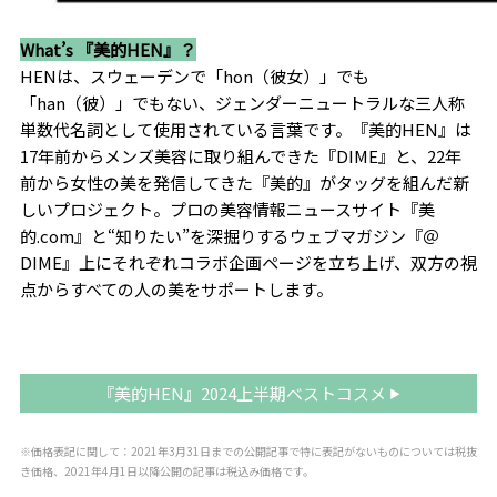
What’s 『美的HEN』？
HENは、スウェーデンで「hon（彼女）」でも
「han（彼）」でもない、ジェンダーニュートラルな三人称
単数代名詞として使用されている言葉です。『美的HEN』は
17年前からメンズ美容に取り組んできた『DIME』と、22年
前から女性の美を発信してきた『美的』がタッグを組んだ新
しいプロジェクト。プロの美容情報ニュースサイト『美
的.com』と“知りたい”を深掘りするウェブマガジン『＠
DIME』上にそれぞれコラボ企画ページを立ち上げ、双方の視
点からすべての人の美をサポートします。
『美的HEN』2024上半期ベストコスメ
※価格表記に関して：2021年3月31日までの公開記事で特に表記がないものについては税抜
き価格、2021年4月1日以降公開の記事は税込み価格です。