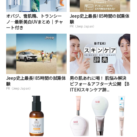
オバジ、雪肌精、トランシー
Jeep史上最長! 85時間の試乗体
ノ…最新美白UVまとめ｜チャ
験
PR（Jeep Japan）
ート付き
Jeep史上最長! 85時間の試乗体
男の肌あれに喝！ 肌悩み解決
験
ビフォー＆アフター大公開 【B
PR（Jeep Japan）
ITEKIスキンケア辞...