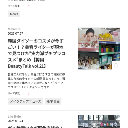
すべて読む
News
Make Up
2025.07.27
韓国ダイソーのコスメが今す
ごい！？美容ライターが現地
で見つけた“実力派プチプラコ
スメ”まとめ【韓国
BeautyTalk vol.21】
皆様こんにちは。美容が好きすぎて韓国に移
住した美的ライターの峰岸 真由です。今、韓
国で話題を集めているのが...なんと“ダイソー
コスメ”！「え？ダイソーのコス…
すべて読む
メイクアップニュース
峰岸 真由
Life Style
2025.07.24