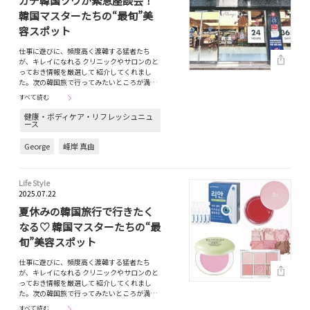
ガチ韓国ツウが緊急座談会！
韓国マスターたちの“最旬”美
容スポット
仕事に遊びに、頻度高く渡韓する猛者たち
が、キレイになれる クリニックやサロンのと
っておき情報を厳選して 紹介してくれまし
た。次の韓国旅で行ってみたいところが満…
すべて読む
健康・ボディケア・リフレッシュニュ
ース
George
峰岸 真由
Life Style
2025.07.22
夏休みの韓国旅行で行きたく
なる♡ 韓国マスターたちの“最
旬”美容スポット
仕事に遊びに、頻度高く渡韓する猛者たち
が、キレイになれる クリニックやサロンのと
っておき情報を厳選して 紹介してくれまし
た。次の韓国旅で行ってみたいところが満…
すべて読む