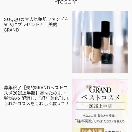
Present
SUQQUの大人気艶肌ファンデを
50人にプレゼント！｜美的
GRAND
募集終了【美的GRANDベストコ
スメ2026上半期】あなたの肌・
髪悩みを解消し、”経年美化”して
くれたコスメをくわしく教えて！