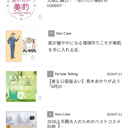
大阪に再び！「あいたい美的 in
HANKY…
Skin Care
肌が健やかになる環境作りこそが美肌
を手に入れる近...
2026.07.11
7
Fortune Telling
【香る12星座占い】真木あかりが占う
「8月の…
2026.07.11
8
Skin Care
2026上半期大人のためのベストコスメ
診断【…