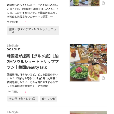
韓国旅行に行きたいけど、どこを回るのがい
いの？ 1泊2日効率良く韓国を楽しみたい、そ
んな方におすすめなプランを韓国通なふたり
が美食と美容ふたつのテーマで提案！…
すべて読む
健康・ボディケア・リフレッシュニュ
ース
Life Style
2025.08.27
韓国通が提案【グルメ旅】1泊
2日ソウルショートトリッププ
ラン｜韓国BeautyTalk
韓国旅行に行きたいけど、どこを回るのがい
いの？ 『美的』9月号では1泊2日で効率良く
韓国を楽しみたい、そんな方におすすめなプ
ランを韓国通が美食のテーマで提案！…
すべて読む
その他（食・レシピ）
食・レシピ
Life Style