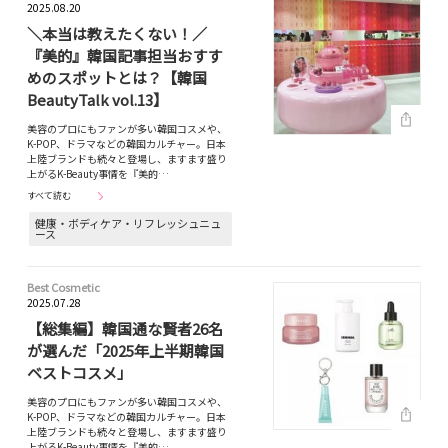
2025.08.20
＼本当は教えたくない！／
『美的』韓国記事担当おすす
めのスポットとは？【韓国
BeautyTalk vol.13】
美容のプロにもファンが多い韓国コスメや、
K-POP、ドラマなどの韓国カルチャー。日本
上陸ブランドも続々と登場し、ますます盛り
上がるK-Beauty事情を『美的…
すべて読む
健康・ボディケア・リフレッシュニュ
ース
Best Cosmetic
2025.07.28
【総集編】韓国通な賢者26名
が選んだ「2025年上半期韓国
ベストコスメ」
美容のプロにもファンが多い韓国コスメや、
K-POP、ドラマなどの韓国カルチャー。日本
上陸ブランドも続々と登場し、ますます盛り
上がるK-Beauty事情を『美的…