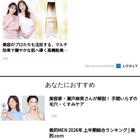
美容のプロたちも注目する、マルチ
効果で健やかな肌へ導く高機能美容
液
(PR)
Recommended by
あなたにおすすめ
美容家・瀬戸麻実さんが解説！ 手間いらずの
毛穴・くすみケア
（PR）
美的MEN 2026年 上半期総合ランキング | 美
的.com