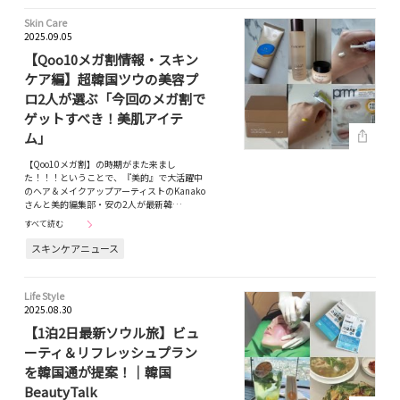
Skin Care
2025.09.05
【Qoo10メガ割情報・スキン
ケア編】超韓国ツウの美容プ
ロ2人が選ぶ「今回のメガ割で
ゲットすべき！美肌アイテ
ム」
【Qoo10メガ割】の時期がまた来まし
た！！！ということで、『美的』で大活躍中
のヘア＆メイクアップアーティストのKanako
さんと美的編集部・安の2人が最新韓…
すべて読む
スキンケアニュース
Life Style
2025.08.30
【1泊2日最新ソウル旅】ビュ
ーティ＆リフレッシュプラン
を韓国通が提案！｜韓国
BeautyTalk