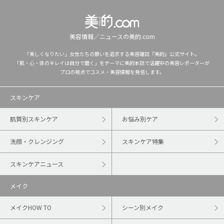
美容情報／ニュースの美的.com
「美しくなりたい」女性たちの願いを追求する美容雑誌『美的』公式サイト。
「肌・心・体のキレイは自分で磨く」をテーマに美的本誌で活躍中の美容レポーターが
プロの視点でコスメ・美容情報を発信します。
スキンケア
肌質別スキンケア
お悩み別ケア
洗顔・クレンジング
スキンケア特集
スキンケアニュース
メイク
メイクHOW TO
シーン別メイク