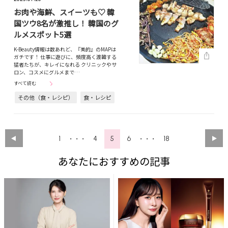
お肉や海鮮、スイーツも♡ 韓
国ツウ8名が激推し！ 韓国のグ
ルメスポット5選
K-Beauty情報は数あれど、『美的』のMAPは
ガチです！ 仕事に遊びに、頻度高く渡韓する
猛者たちが、キレイになれる クリニックやサ
ロン、コスメにグルメまで…
すべて読む
その他（食・レシピ）
食・レシピ
1
4
5
6
18
・・・
・・・
あなたにおすすめの記事