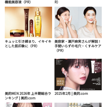
機能美容液（PR）
R）
キュッと引き締まり、イキイキ
美容家・瀬戸麻実さんが解説！
とした肌印象に（PR）
手間いらずの毛穴・くすみケア
（PR）
美的MEN 2026年 上半期総合ラ
2025年2月 | 美的.com
ンキング | 美的.com