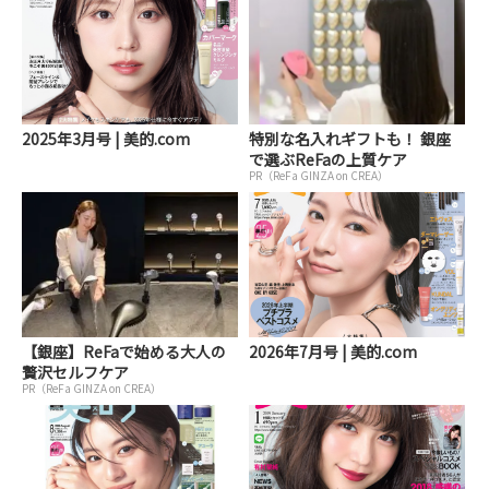
2025年3月号 | 美的.com
特別な名入れギフトも！ 銀座
で選ぶReFaの上質ケア
PR（ReFa GINZA on CREA）
【銀座】ReFaで始める大人の
2026年7月号 | 美的.com
贅沢セルフケア
PR（ReFa GINZA on CREA）