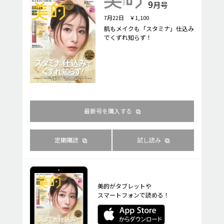
9
月号
7月22日 ￥1,100
肌もメイクも「スタミナ」仕込み
でくずれ知らず！
最新号を購入する
定期購読
試し読み
美的がタブレットや
スマートフォンで読める！