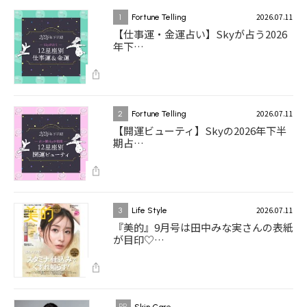
2026.07.11
1
Fortune Telling
【仕事運・金運占い】Skyが占う2026
年下…
2026.07.11
2
Fortune Telling
【開運ビューティ】Skyの2026年下半
期占…
2026.07.11
3
Life Style
『美的』9月号は田中みな実さんの表紙
が目印♡…