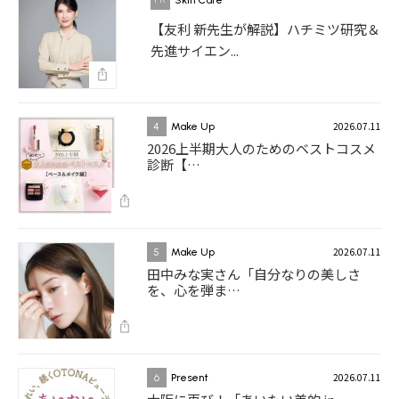
Skin Care
【友利 新先生が解説】ハチミツ研究＆
先進サイエン...
2026.07.11
4
Make Up
2026上半期大人のためのベストコスメ
診断【…
2026.07.11
5
Make Up
田中みな実さん「自分なりの美しさ
を、心を弾ま…
2026.07.11
6
Present