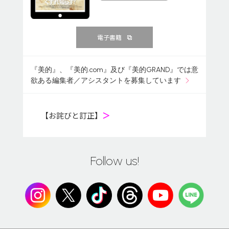
電子書籍
『美的』、『美的.com』及び『美的GRAND』では意
欲ある編集者／アシスタントを募集しています
【お詫びと訂正】
＞
Follow us!