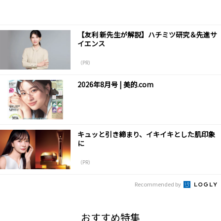
【友利 新先生が解説】ハチミツ研究＆先進サ
イエンス
（PR）
2026年8月号 | 美的.com
キュッと引き締まり、イキイキとした肌印象
に
（PR）
Recommended by
おすすめ特集