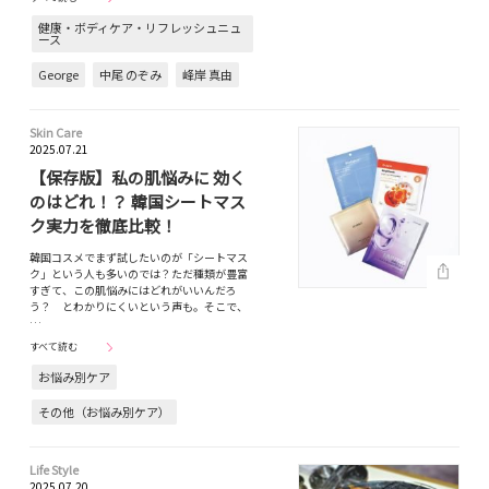
健康・ボディケア・リフレッシュニュ
ース
George
中尾 のぞみ
峰岸 真由
Skin Care
2025.07.21
【保存版】私の肌悩みに 効く
のはどれ！？ 韓国シートマス
ク実力を徹底比較！
韓国コスメでまず試したいのが「シートマス
ク」という人も多いのでは？ただ種類が豊富
すぎて、この肌悩みにはどれがいいんだろ
う？ とわかりにくいという声も。そこで、
…
すべて読む
お悩み別ケア
その他（お悩み別ケア）
Life Style
2025.07.20