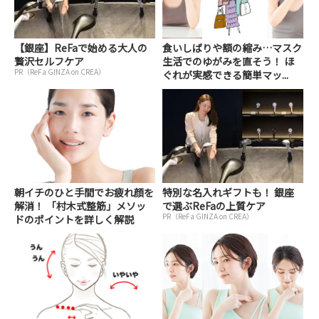
【銀座】ReFaで始める大人の
食いしばりや額の縮み…マスク
贅沢セルフケア
生活でのゆがみを直そう！ ほ
PR（ReFa GINZA on CREA）
ぐれが実感できる簡単マッ...
朝イチのひと手間でお疲れ顔を
特別な名入れギフトも！ 銀座
解消！ 「村木式整筋」メソッ
で選ぶReFaの上質ケア
PR（ReFa GINZA on CREA）
ドのポイントを詳しく解説