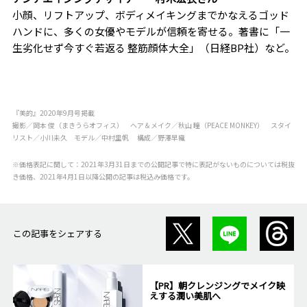
小顔、リフトアップ、ボディメイキングまでかなえるゴッド
ハンドに、多くの女優やモデルが信頼を寄せる。著書に「一
生劣化せず今すぐ若返る 整筋顔体大全」（日経BP社）など。
『美的』2020年9月号掲載
撮影／岡本 俊（まきうらオフィス） ヘア＆メイク／秋山 瞳（PEACE MONKEY） スタイ
リスト／小川未久 モデル／中村里帆 構成／野澤早織
※価格表記に関して：2021年3月31日までの公開記事で特に表記がないものについては税抜
き価格、2021年4月1日以降公開の記事は税込み価格です。
この記事をシェアする
【PR】朝クレンジングでメイク映
えする潤い美肌へ