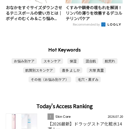
おなかをすぐサイズダウンさせ
くすみや鎖骨の埋もれを解消！
るテニスボールの使い方とは｜
リンパの滞りを改善するデコル
ボディのむくみ＆こり悩み...
テリンパケア
Recommended by
Hot Keywords
お悩み別ケア
スキンケア
保湿
混合肌
肌荒れ
肌質別スキンケア
喜多 よしか
大塚 真里
その他（お悩み別ケア）
毛穴・黒ずみ
Today's Access Ranking
2026.07.20
1
Skin Care
【2026最新】ドラッグストア化粧水14
選！…