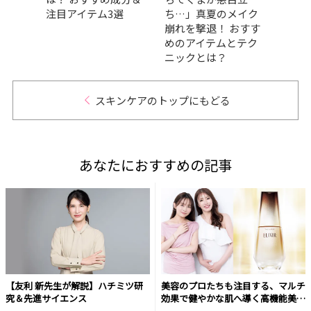
気ア
注目アイテム3選
ち…」真夏のメイク
カバ
崩れを撃退！ おすす
大公
めのアイテムとテク
サプ
ニックとは？
スキンケアのトップにもどる
あなたにおすすめの記事
【友利 新先生が解説】ハチミツ研
美容のプロたちも注目する、マルチ
究＆先進サイエンス
効果で健やかな肌へ導く高機能美容
液