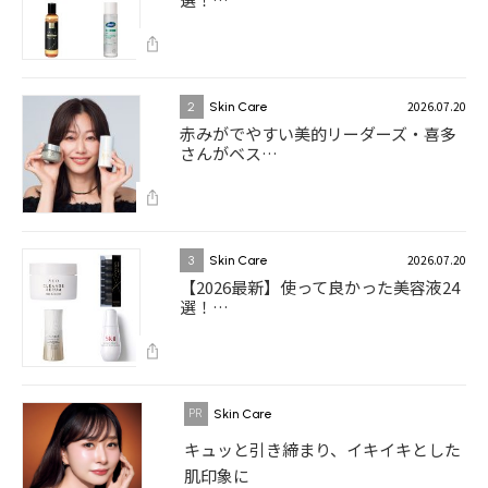
2026.07.20
2
Skin Care
赤みがでやすい美的リーダーズ・喜多
さんがベス…
2026.07.20
3
Skin Care
【2026最新】使って良かった美容液24
選！…
Skin Care
キュッと引き締まり、イキイキとした
肌印象に