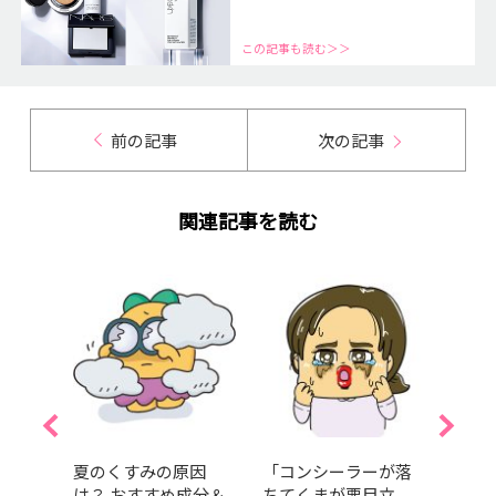
この記事も読む＞＞
前の記事
次の記事
関連記事を読む
プチプ
夏のくすみの原因
「コンシーラーが落
山崎
4選！
は？ おすすめ成分＆
ちてくまが悪目立
「日