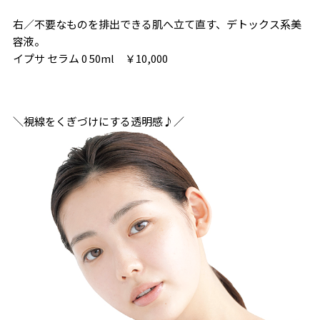
右／不要なものを排出できる肌へ立て直す、デトックス系美
容液。
イプサ セラム 0 50ml ￥10,000
＼視線をくぎづけにする透明感♪／