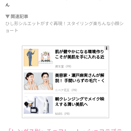
ん
▼ 関連記事
ひし形シルエットがすぐ再現！スタイリング楽ちんな小顔シ
ョート
肌が健やかになる環境作り
A
こそが美肌を手に入れる近
ds
道
by
資生堂（PR）
lo
gl
美容家・瀬戸麻実さんが解
y
説！ 手間いらずの毛穴・く
すみケア
ニベア花王（PR）
朝クレンジングでメイク映
えする潤い美肌へ
NARS（PR）