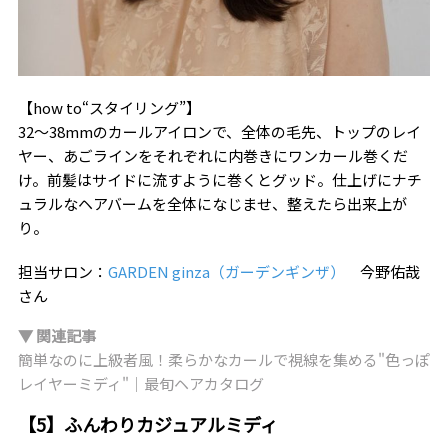
【how to“スタイリング”】
32〜38mmのカールアイロンで、全体の毛先、トップのレイ
ヤー、あごラインをそれぞれに内巻きにワンカール巻くだ
け。前髪はサイドに流すように巻くとグッド。仕上げにナチ
ュラルなヘアバームを全体になじませ、整えたら出来上が
り。
担当サロン：
GARDEN ginza（ガーデンギンザ）
今野佑哉
さん
▼ 関連記事
簡単なのに上級者風！柔らかなカールで視線を集める"色っぽ
レイヤーミディ"｜最旬ヘアカタログ
【5】ふんわりカジュアルミディ