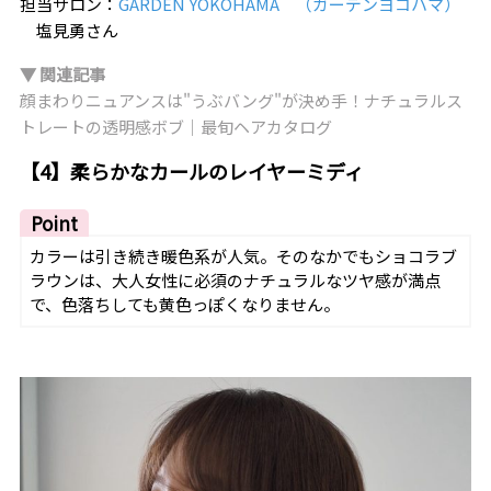
担当サロン：
GARDEN YOKOHAMA （ガーデンヨコハマ）
塩見勇さん
▼ 関連記事
顔まわりニュアンスは"うぶバング"が決め手！ナチュラルス
トレートの透明感ボブ｜最旬ヘアカタログ
【4】柔らかなカールのレイヤーミディ
Point
カラーは引き続き暖色系が人気。そのなかでもショコラブ
ラウンは、大人女性に必須のナチュラルなツヤ感が満点
で、色落ちしても黄色っぽくなりません。