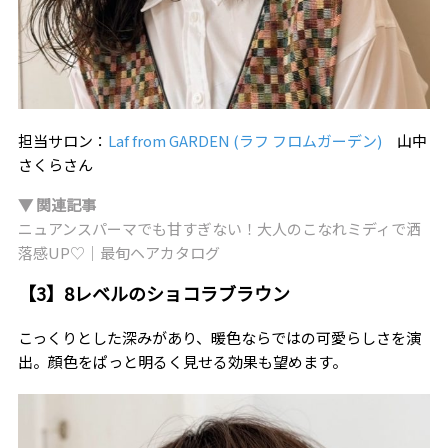
担当サロン：
Laf from GARDEN (ラフ フロムガーデン)
山中
さくらさん
▼ 関連記事
ニュアンスパーマでも甘すぎない！大人のこなれミディで洒
落感UP♡｜最旬ヘアカタログ
【3】8レベルのショコラブラウン
こっくりとした深みがあり、暖色ならではの可愛らしさを演
出。顔色をぱっと明るく見せる効果も望めます。