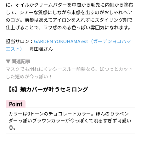
に。オイルかクリームバターを中間から毛先に内側から塗布
して、シアーな質感にしながら束感を出すのがおしゃれヘア
のコツ。前髪はあえてアイロンを入れずにスタイリング剤で
仕上げることで、ラフ感のある色っぽい雰囲気になれます。
担当サロン：
GARDEN YOKOHAMA est（ガーデンヨコハマ
エスト）
豊田楓さん
▼ 関連記事
マスクでも崩れにくいシースルー前髪なら、ぱつっとカット
した短めが今っぽい！
【6】頬カバーが叶うセミロング
Point
カラーは9トーンのチョコレートカラー。ほんのりラベン
ダーっぽいブラウンカラーが今っぽくて明るすぎず可愛い
◎。