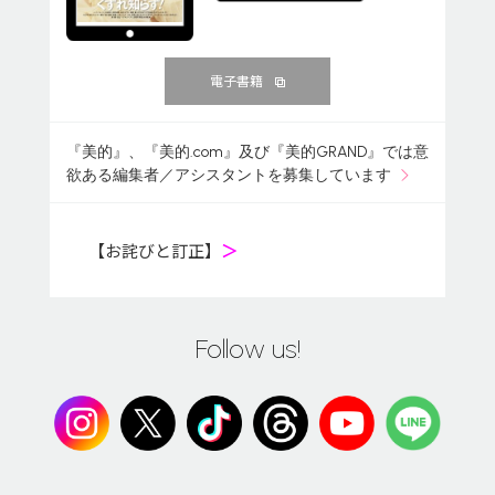
電子書籍
『美的』、『美的.com』及び『美的GRAND』では意
欲ある編集者／アシスタントを募集しています
【お詫びと訂正】
＞
Follow us!