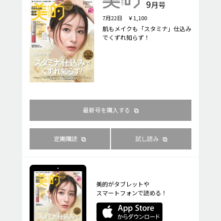
9
月号
7月22日 ￥1,100
肌もメイクも「スタミナ」仕込み
でくずれ知らず！
最新号を購入する
定期購読
試し読み
美的がタブレットや
スマートフォンで読める！