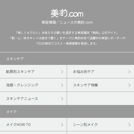
美容情報／ニュースの美的.com
「美しくなりたい」女性たちの願いを追求する美容雑誌『美的』公式サイト。
「肌・心・体のキレイは自分で磨く」をテーマに美的本誌で活躍中の美容レポーターが
プロの視点でコスメ・美容情報を発信します。
スキンケア
肌質別スキンケア
お悩み別ケア
洗顔・クレンジング
スキンケア特集
スキンケアニュース
メイク
メイクHOW TO
シーン別メイク