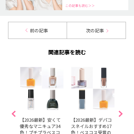
この記事も読む＞＞
前の記事
次の記事
関連記事を読む
】マ
【2026最新】安くて
【2026最新】デパコ
202
のブ
優秀なマニキュア34
スネイルおすすめ17
トコ
をチ
色！プチプラベスコ
色！ベスコス受賞の
ンキ