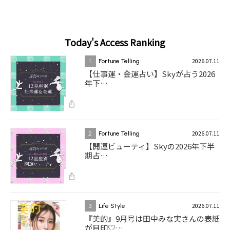
Today's Access Ranking
2026.07.11
1
Fortune Telling
【仕事運・金運占い】Skyが占う2026
年下…
2026.07.11
2
Fortune Telling
【開運ビューティ】Skyの2026年下半
期占…
2026.07.11
3
Life Style
『美的』9月号は田中みな実さんの表紙
が目印♡…