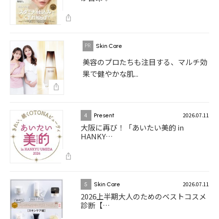
Skin Care
美容のプロたちも注目する、マルチ効
果で健やかな肌...
2026.07.11
4
Present
大阪に再び！「あいたい美的 in
HANKY…
2026.07.11
5
Skin Care
2026上半期大人のためのベストコスメ
診断【…