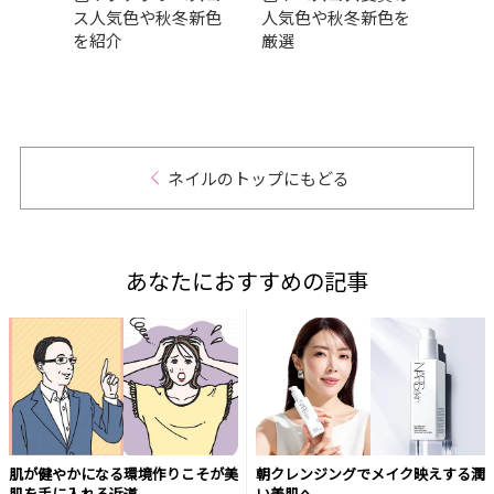
ス人気色や秋冬新色
人気色や秋冬新色を
ュア
を紹介
厳選
ら透
なう
ネイルのトップにもどる
あなたにおすすめの記事
肌が健やかになる環境作りこそが美
朝クレンジングでメイク映えする潤
肌を手に入れる近道
い美肌へ