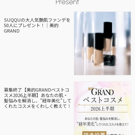
Present
SUQQUの大人気艶肌ファンデを
50人にプレゼント！｜美的
GRAND
募集終了【美的GRANDベストコ
スメ2026上半期】あなたの肌・
髪悩みを解消し、”経年美化”して
くれたコスメをくわしく教えて！