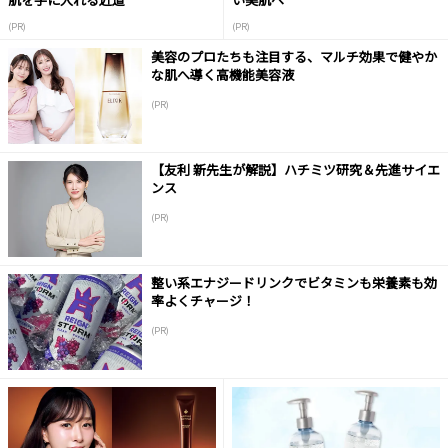
(PR)
(PR)
美容のプロたちも注目する、マルチ効果で健やか
な肌へ導く高機能美容液
(PR)
【友利 新先生が解説】ハチミツ研究＆先進サイエ
ンス
(PR)
整い系エナジードリンクでビタミンも栄養素も効
率よくチャージ！
(PR)