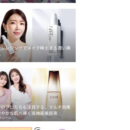
クレンジングでメイク映えする潤い美
へ
容のプロたちも注目する、マルチ効果
健やかな肌へ導く高機能美容液
クシール