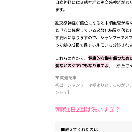
自立神経には交感神経と副交感神経があ
ます。
副交感神経が優位になると末梢血管が緩
と毛穴に残留している過酸化脂質を落と
す要因になりますので、シャンプーでオ
って髪の成長を促すホルモンも分泌され
これらの点から、
健康的な髪を保つため
髪などのケアにもなりますよ
」（永丘さ
▼ 関連記事
初出：シャンプーは朝より夜するのがい
ント？】
朝晩1日2回は洗いすぎ？
■教えてくれたのは....