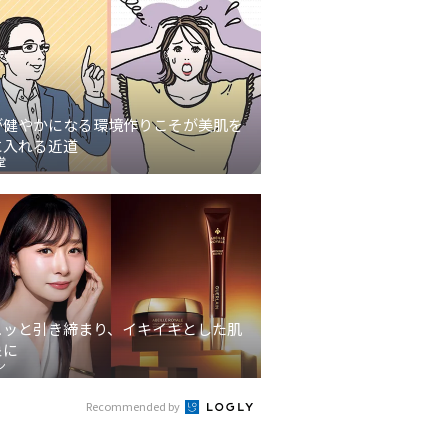
が健やかになる環境作りこそが美肌を
に入れる近道
堂
ュッと引き締まり、イキイキとした肌
象に
ン
Recommended by