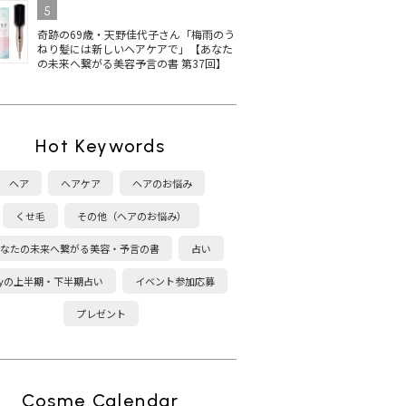
5
奇跡の69歳・天野佳代子さん「梅雨のう
ねり髪には新しいヘアケアで」【あなた
の未来へ繋がる美容予言の書 第37回】
Hot Keywords
ヘア
ヘアケア
ヘアのお悩み
くせ毛
その他（ヘアのお悩み）
なたの未来へ繋がる美容・予言の書
占い
kyの上半期・下半期占い
イベント参加応募
プレゼント
Cosme Calendar