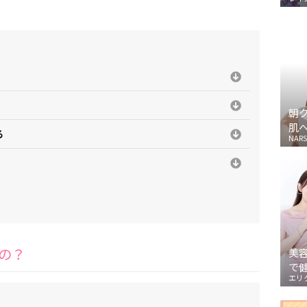
朝
肌
る
NARS
の？
美
で
エリ