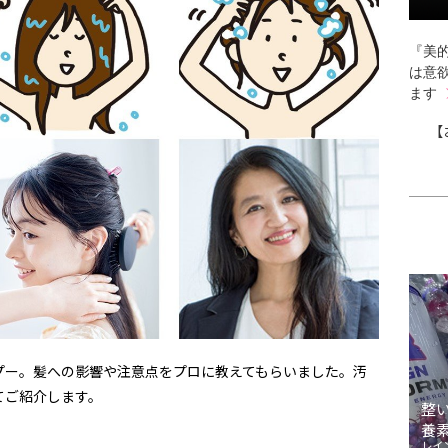
『美的
は意
ます
【
プー。髪への影響や注意点をプロに教えてもらいました。汚
てご紹介します。
整
養
レイ