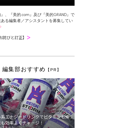
』、『美的.com』及び『美的GRAND』で
欲ある編集者／アシスタントを募集してい
お詫びと訂正】
＞
編集部おすすめ
【PR】
い系エナジードリンクでビタミンも栄
素も効率よくチャージ！
ンストーム