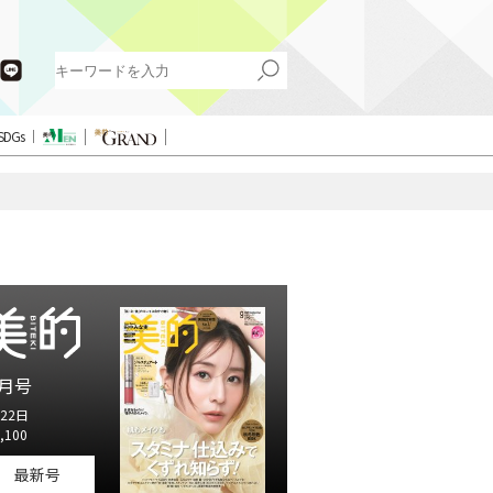
SDGs
月号
22日
,100
最新号