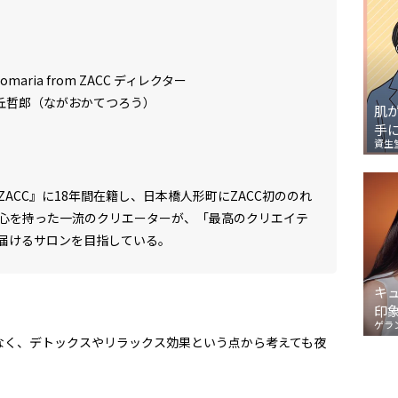
comaria from ZACC ディレクター
丘哲郎（ながおかてつろう）
肌
手
資生
ACC』に18年間在籍し、日本橋人形町にZACC初ののれ
心を持った一流のクリエーターが、「最高のクリエイテ
届けるサロンを目指している。
キ
印
ゲラ
なく、デトックスやリラックス効果という点から考えても夜