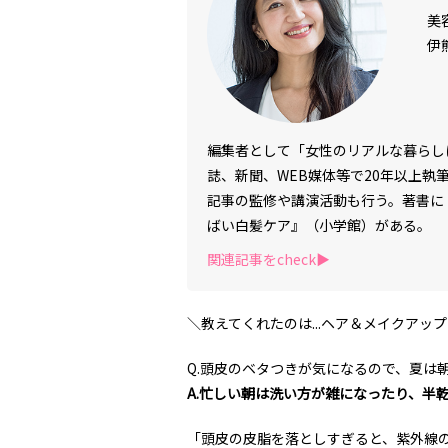
美
伊
編集者として「女性のリアルな暮らし
誌、新聞、WEB媒体等で20年以上
記事の監修や講演活動も行う。著書に
ばい白髪ケア』（小学館）がある。
関連記事をcheck▶︎
＼教えてくれたのは...ヘア＆メイクアップ 
Q.頭皮のベタつきが気になるので、夏は
A.忙しい朝は洗い方が雑になったり、半
「頭皮の皮脂を落としすぎると、紫外線