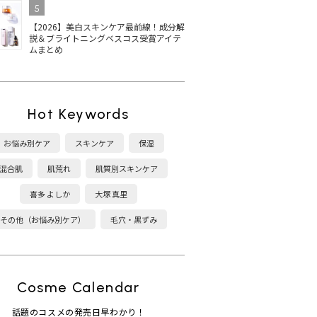
5
【2026】美白スキンケア最前線！成分解
説＆ブライトニングベスコス受賞アイテ
ムまとめ
Hot Keywords
お悩み別ケア
スキンケア
保湿
混合肌
肌荒れ
肌質別スキンケア
喜多 よしか
大塚 真里
その他（お悩み別ケア）
毛穴・黒ずみ
Cosme Calendar
話題のコスメの発売日早わかり！