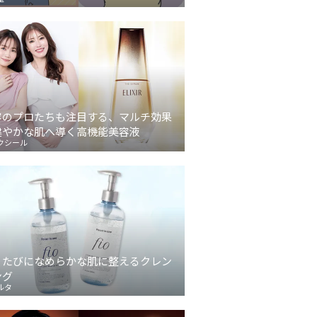
容のプロたちも注目する、マルチ効果
健やかな肌へ導く高機能美容液
クシール
うたびになめらかな肌に整えるクレン
ング
ルタ