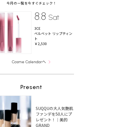
今月の一覧を今すぐチェック！
8.8
Sat
3CE
ベルベット リップティン
ト
￥2,530
へ
Cosme Calendar
Present
SUQQUの大人気艶肌
ファンデを50人にプ
レゼント！｜美的
GRAND