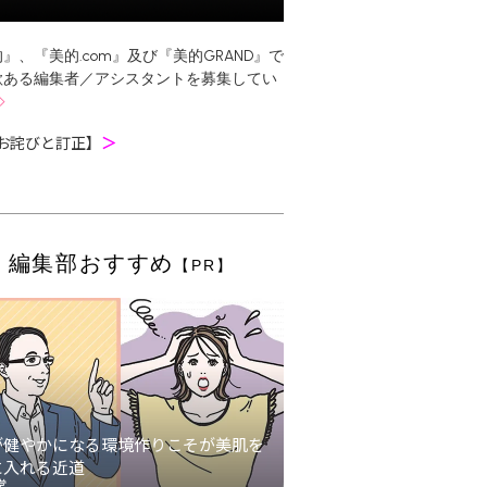
』、『美的.com』及び『美的GRAND』で
欲ある編集者／アシスタントを募集してい
お詫びと訂正】
＞
編集部おすすめ
【PR】
が健やかになる環境作りこそが美肌を
に入れる近道
堂