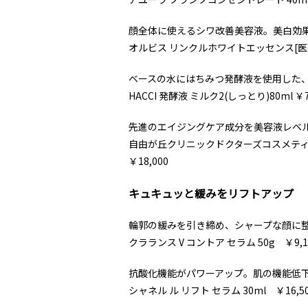
顔全体に使えるシワ改善美容液。美白効
オルビス リンクルホワイトエッセンス[医薬部外
ベースの水にはちみつ発酵液を使用した
HACCI 発酵液 ミルク2(しっとり)80ml ￥7
先進のエイジングケア成分を美容液レベ
自由が丘クリニックドクターズコスメティクス
￥18,000
キュキュッと緩みをリフトアップ
輪郭の緩みを引き締め、シャープな顔に
クラランス V コントア セラム 50g ￥9,1
抗酸化機能がパワーアップ。肌の機能低
シャネル ル リフト セラム 30ml ￥16,5