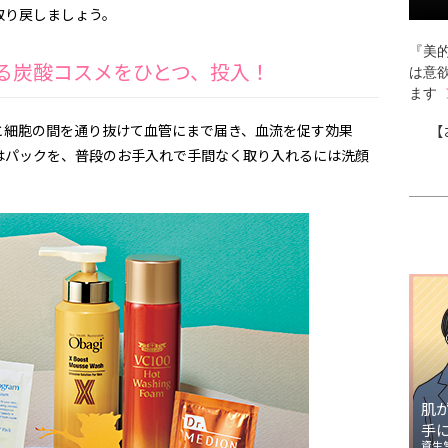
取り戻しましょう。
『美的
ある炭酸コスメをひとつ、投入！
は意
ます
と細胞の間を通り抜けて血管にまで届き、血流を促す効果
【
はパックを、普段のお手入れで手間なく取り入れるには洗顔
肌
手
資生