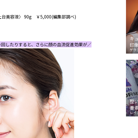
土台美容液〉 90g ￥5,000(編集部調べ)
キ
り回したりすると、さらに顔の血流促進効果が／
印
ゲラ
整
養
レイ