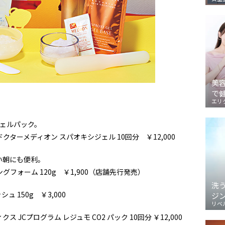
美
で
エリ
ェルパック。
ターメディオン スパオキシジェル 10回分 ￥12,000
い朝にも便利。
グフォーム 120g ￥1,900（店舗先行発売）
洗
 150g ￥3,000
ジ
リベ
JCプログラム レジュモ CO2 パック 10回分 ￥12,000