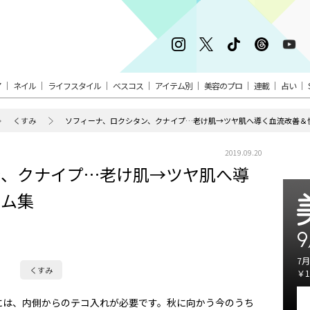
ア
ネイル
ライフスタイル
ベスコス
アイテム別
美容のプロ
連載
占い
くすみ
ソフィーナ、ロクシタン、クナイプ…老け肌→ツヤ肌へ導く血流改善＆
2019.09.20
ン、クナイプ…老け肌→ツヤ肌へ導
テム集
9
7月
くすみ
￥1
には、内側からのテコ入れが必要です。秋に向かう今のうち