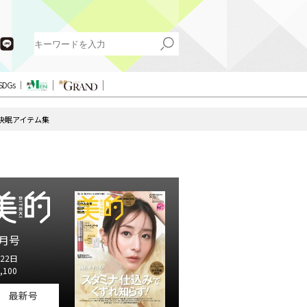
SDGs
快眠アイテム集
月号
22日
,100
最新号