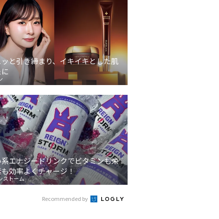
ュッと引き締まり、イキイキとした肌
象に
ン
い系エナジードリンクでビタミンも栄
素も効率よくチャージ！
ンストーム
Recommended by