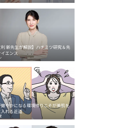
友利 新先生が解説】ハチミツ研究＆先
サイエンス
ン
が健やかになる環境作りこそが美肌を
に入れる近道
堂