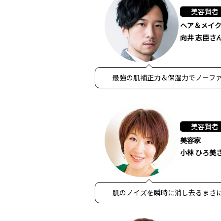
美容賢者
ヘア＆メイ
向井 志臣さ
最強の肌補正力＆保湿力でノーフ
美容賢者
美容家
小林 ひろ美
肌のノイズを瞬時に消し去るまさ