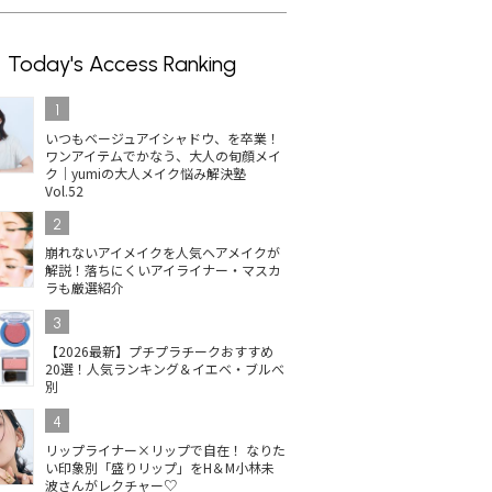
Today's Access Ranking
1
いつもベージュアイシャドウ、を卒業！
ワンアイテムでかなう、大人の旬顔メイ
ク｜yumiの大人メイク悩み解決塾
Vol.52
2
崩れないアイメイクを人気ヘアメイクが
解説！落ちにくいアイライナー・マスカ
ラも厳選紹介
3
【2026最新】プチプラチークおすすめ
20選！人気ランキング＆イエベ・ブルべ
別
4
リップライナー×リップで自在！ なりた
い印象別「盛りリップ」をH＆M小林未
波さんがレクチャー♡