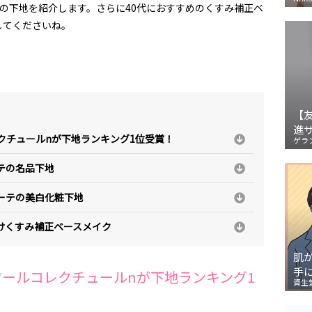
の下地を紹介します。さらに40代におすすめのくすみ補正ベ
してくださいね。
【
進
レクチュールnが下地ランキング1位受賞！
ゲラ
テの名品下地
ーテの美白化粧下地
けくすみ補正ベースメイク
肌
手
ワールコレクチュールnが下地ランキング1
資生