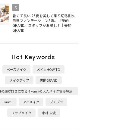
5
暑くて長い’26夏を美しく乗り切る耐久
自慢ファンデーション5選。『美的
GRAND』スタッフがお試し！｜美的
GRAND
Hot Keywords
ベースメイク
メイクHOW TO
メイクアップ
美的GRAND
分の顔が好きになる！yumiの大人メイク悩み解決
塾
yumi
アイメイク
プチプラ
リップメイク
小林 未波