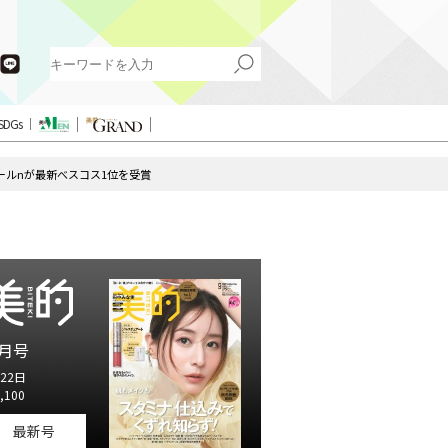
SDGs
ールnが最新べスコス1位を受賞
月号
22日
,100
最新号