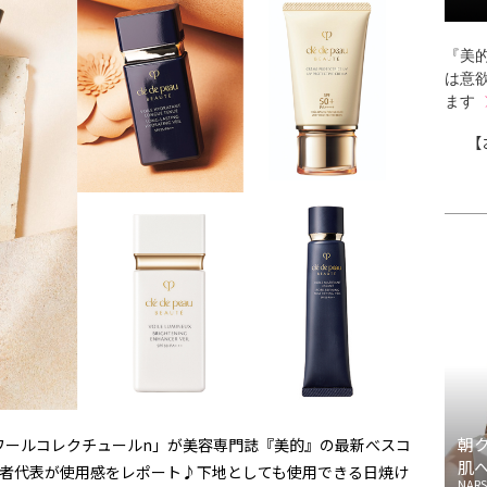
『美的
は意
ます
【
朝
ワールコレクチュールn」が美容専門誌『美的』の最新べスコ
肌
読者代表が使用感をレポート♪下地としても使用できる日焼け
NARS