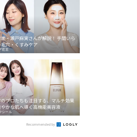
容家・瀬戸麻実さんが解説！ 手間いら
の毛穴・くすみケア
ア花王
容のプロたちも注目する、マルチ効果
健やかな肌へ導く高機能美容液
クシール
Recommended by