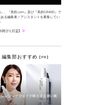
』、『美的.com』及び『美的GRAND』で
欲ある編集者／アシスタントを募集してい
お詫びと訂正】
＞
編集部おすすめ
【PR】
クレンジングでメイク映えする潤い美
へ