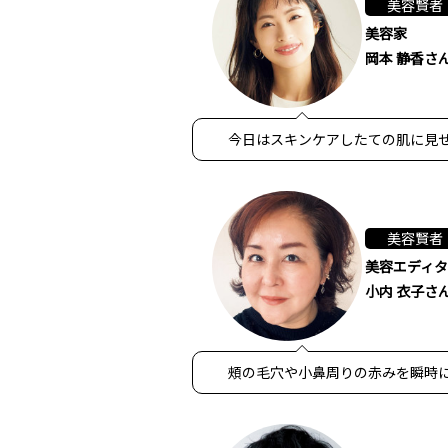
美容賢者
美容家
岡本 静香さ
今日はスキンケアしたての肌に見
美容賢者
美容エディ
小内 衣子さ
頰の毛穴や小鼻周りの赤みを瞬時