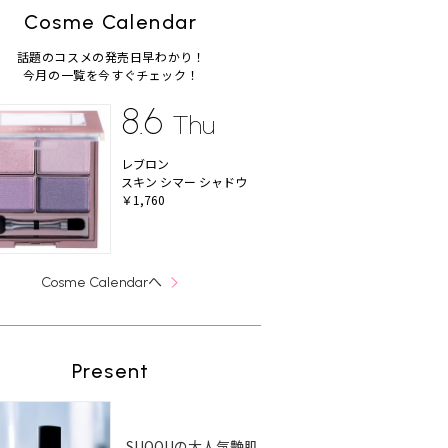
Cosme Calendar
話題のコスメの発売日早わかり！
今月の一覧を今すぐチェック！
8.6
Thu
レブロン
スキン シマー シャドウ
￥1,760
へ
Cosme Calendar
Present
SUQQUの大人気艶肌