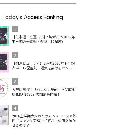
Today's Access Ranking
1
【仕事運・金運占い】Skyが占う2026年
下半期の仕事運・金運｜12星座別
2
【開運ビューティ】Skyの2026年下半期
占い｜12星座別・運気を高めるヒント
イルの人
コスメデコルテのネイル
【2025最新】井田ラボラ
単
3
ス受賞
が最新ベスコス1位！上
トリーズ キャンメイクの
ネイ
大阪に再び！「あいたい美的 in HANKYU
定色ま
品ツヤベージュに注目
ネイル！秋冬新色＆ベス
色
UMEDA 2026」参加応募開始！
コス受賞は？
を
4
2026上半期大人のためのベストコスメ診
断【スキンケア編】40代以上の肌を輝か
せるのは？