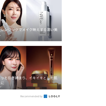
クレンジングでメイク映えする潤い美
へ
ュッと引き締まり、イキイキとした肌
象に
ン
Recommended by