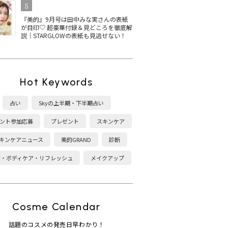
5
ディクシ
THREE ネイルラッカー
【2025最新】シャネルの
黄
『美的』9月号は田中みな実さんの表紙
5選！
の人気色は？2025秋冬限
マニキュア ヴェルニの秋
ア
が目印♡ 超豪華付録＆見どころを徹底解
春新色
定色・ベスコス受賞カラ
冬新色に注目！おすすめ
エ
説｜STARGLOWの表紙も見逃せない！
ーを紹介
カラーは？
げ
Hot Keywords
占い
Skyの上半期・下半期占い
ント参加応募
プレゼント
スキンケア
キンケアニュース
美的GRAND
診断
康・ボディケア・リフレッシュ
メイクアップ
Cosme Calendar
話題のコスメの発売日早わかり！