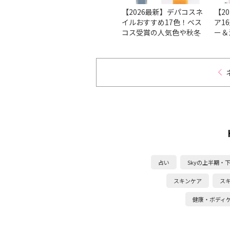
方法を
【ベスコス受賞】マニキ
【2026最新】デパコスネ
【2
も分か
ュアの人気のブランド＆
イルおすすめ17色！ベス
ア1
イルケ
人気色をチェック！
コス受賞の人気色や秋冬
ー＆
新色を厳選
ンを
占い
Skyの上半期・
スキンケア
ス
健康・ボディ