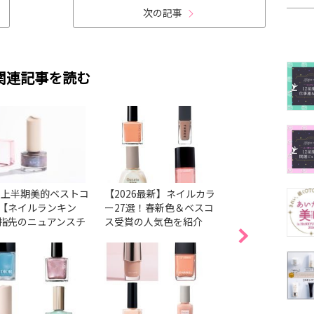
次の記事
関連記事を読む
26上半期美的ベストコ
【2026最新】ネイルカラ
【2026最新】ネ
【ネイルランキン
ー27選！春新色＆ベスコ
気色38選！ベスコ
指先のニュアンスチ
ス受賞の人気色を紹介
色＆春の新色・限
ジから透明感まで1
とめ
かなう♡