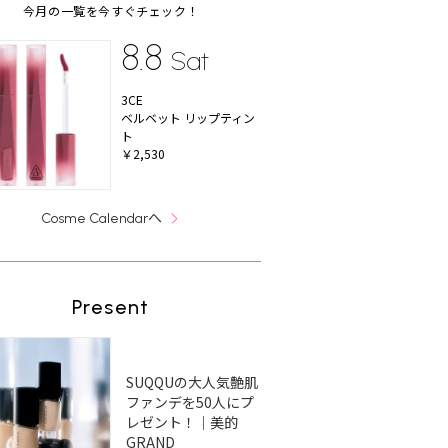
今月の一覧を今すぐチェック！
8.8
Sat
3CE
ベルベット リップティン
ト
￥2,530
へ
Cosme Calendar
Present
SUQQUの大人気艶肌
ファンデを50人にプ
レゼント！｜美的
GRAND