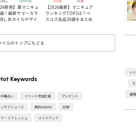
026新色】夏マニキュ
【2026最新】マニキュア
【2026最新】ア
6選！最新サマーカラ
ランキングTOP3は？ベ
ョンの人気ネイル
涼し気ネイルデザイ
スコス名品30選をまとめ
ベスコス受賞色＆
チェック
ました
まとめ
ネイルのトップにもどる
イベ
Hot Keywords
ス
健
下半期占い
イベント参加応募
プレゼント
キンケアニュース
美的GRAND
診断
ケア・リフレッシュ
メイクアップ