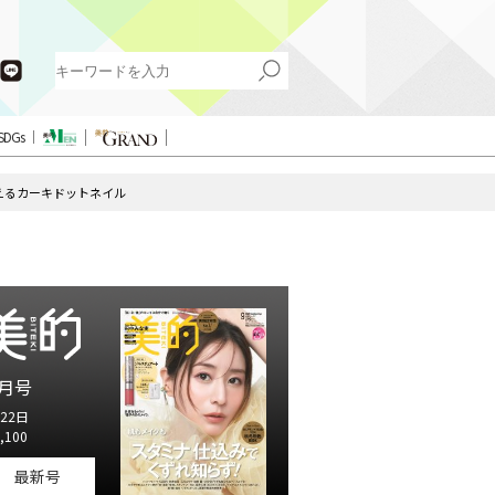
SDGs
えるカーキドットネイル
月号
22日
,100
最新号