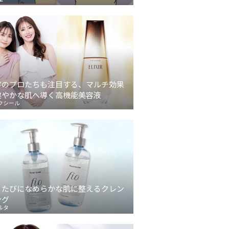
容のプロたちも注目する、マルチ効果
健やかな肌へ導く高機能美容液
クシール
うたびになめらかな肌に整えるクレン
ング
ルタ