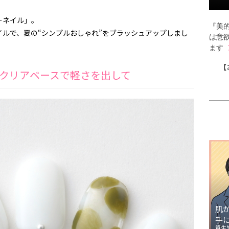
ーネイル」。
『美的
ルで、夏の“シンプルおしゃれ”をブラッシュアップしまし
は意
ます
【
クリアベースで軽さを出して
肌
手
資生