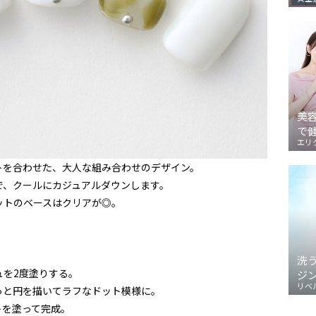
美
で
エリ
トを合わせた、大人な組み合わせのデザイン。
で、クールにカジュアルダウンします。
ットのベースはクリアが◎。
洗
ュを2度塗りする。
ジ
リベ
っと円を描いてラフなドット模様に。
トを塗って完成。