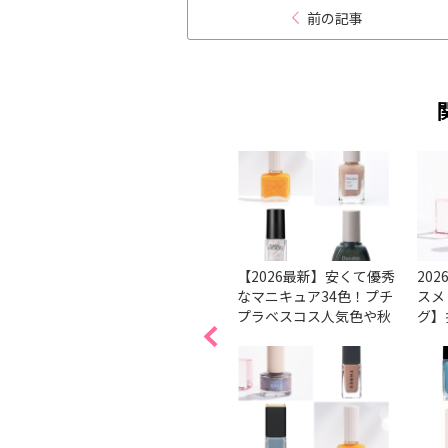
前の記事
ルケア
【基本】きれいなネイル
【2026最新】安くて優秀
20
ューは
の塗り方、コツは？ 順番
なマニキュア34色！プチ
スメ
。
で解説
プラベスコス人気色や秋
グ】
ブが潜
冬新色を紹介
ェン
る↑ビ
本で
ト