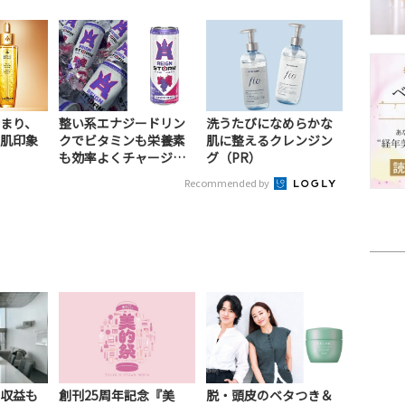
まり、
整い系エナジードリン
洗うたびになめらかな
肌印象
クでビタミンも栄養素
肌に整えるクレンジン
も効率よくチャージ！
グ（PR）
（PR）
Recommended by
収益も
創刊25周年記念『美
脱・頭皮のベタつき＆