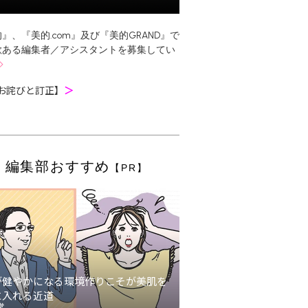
』、『美的.com』及び『美的GRAND』で
欲ある編集者／アシスタントを募集してい
お詫びと訂正】
＞
編集部おすすめ
【PR】
が健やかになる環境作りこそが美肌を
に入れる近道
堂