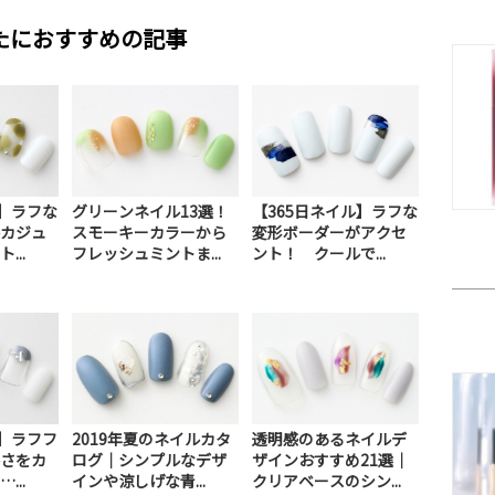
たにおすすめの記事
ル】ラフな
グリーンネイル13選！
【365日ネイル】ラフな
カジュ
スモーキーカラーから
変形ボーダーがアクセ
...
フレッシュミントま...
ント！ クールで...
ル】ラフフ
2019年夏のネイルカタ
透明感のあるネイルデ
さをカ
ログ｜シンプルなデザ
ザインおすすめ21選｜
...
インや涼しげな青...
クリアベースのシン...