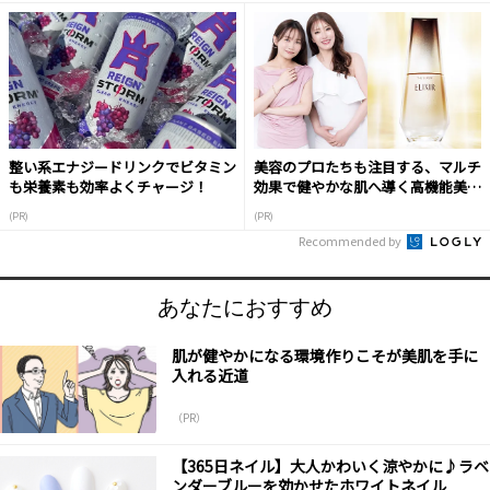
整い系エナジードリンクでビタミン
美容のプロたちも注目する、マルチ
も栄養素も効率よくチャージ！
効果で健やかな肌へ導く高機能美容
液
(PR)
(PR)
Recommended by
あなたにおすすめ
肌が健やかになる環境作りこそが美肌を手に
入れる近道
（PR）
【365日ネイル】大人かわいく涼やかに♪ラベ
ンダーブルーを効かせたホワイトネイル