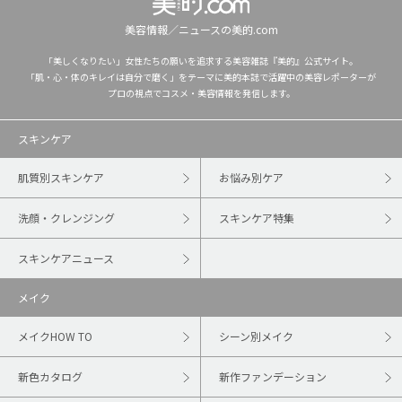
美容情報／ニュースの美的.com
「美しくなりたい」女性たちの願いを追求する美容雑誌『美的』公式サイト。
「肌・心・体のキレイは自分で磨く」をテーマに美的本誌で活躍中の美容レポーターが
プロの視点でコスメ・美容情報を発信します。
スキンケア
肌質別スキンケア
お悩み別ケア
洗顔・クレンジング
スキンケア特集
スキンケアニュース
メイク
メイクHOW TO
シーン別メイク
新色カタログ
新作ファンデーション