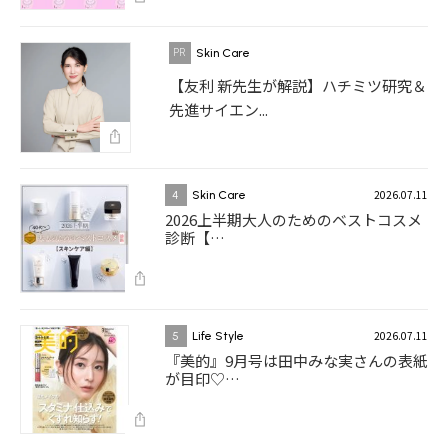
Skin Care
【友利 新先生が解説】ハチミツ研究＆
先進サイエン...
2026.07.11
4
Skin Care
2026上半期大人のためのベストコスメ
診断【…
2026.07.11
5
Life Style
『美的』9月号は田中みな実さんの表紙
が目印♡…