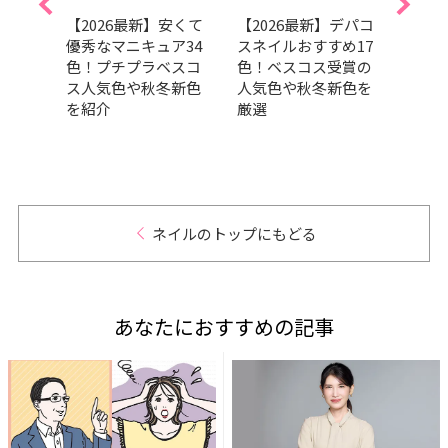
】マ
【2026最新】安くて
【2026最新】デパコ
202
のブ
優秀なマニキュア34
スネイルおすすめ17
トコ
をチ
色！プチプラベスコ
色！ベスコス受賞の
ンキ
ス人気色や秋冬新色
人気色や秋冬新色を
ュア
を紹介
厳選
ら透
なう
ネイルのトップにもどる
あなたにおすすめの記事