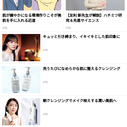
肌が健やかになる環境作りこそが美
【友利 新先生が解説】ハチミツ研
肌を手に入れる近道
究＆先進サイエンス
(PR)
(PR)
キュッと引き締まり、イキイキとした肌印象に
(PR)
洗うたびになめらかな肌に整えるクレンジング
(PR)
朝クレンジングでメイク映えする潤い美肌へ
(PR)