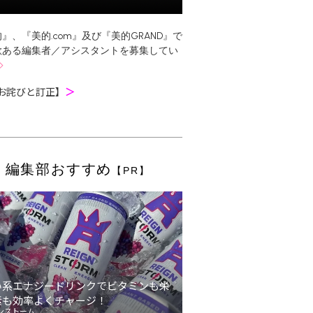
』、『美的.com』及び『美的GRAND』で
欲ある編集者／アシスタントを募集してい
お詫びと訂正】
＞
編集部おすすめ
【PR】
い系エナジードリンクでビタミンも栄
素も効率よくチャージ！
ンストーム