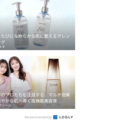
うたびになめらかな肌に整えるクレン
ング
ルタ
容のプロたちも注目する、マルチ効果
健やかな肌へ導く高機能美容液
クシール
Recommended by