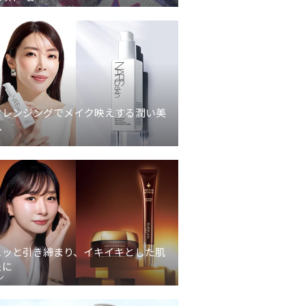
クレンジングでメイク映えする潤い美
へ
ュッと引き締まり、イキイキとした肌
象に
ン