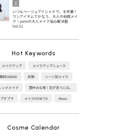
5
いつもベージュアイシャドウ、を卒業！
ワンアイテムでかなう、大人の旬顔メイ
ク｜yumiの大人メイク悩み解決塾
Vol.52
Hot Keywords
メイクアップ
メイクアップニュース
美的GRAND
診断
シーン別メイク
レンドメイク
田中みな実｜花が言うには。
プチプラ
メイクHOW TO
News
Cosme Calendar