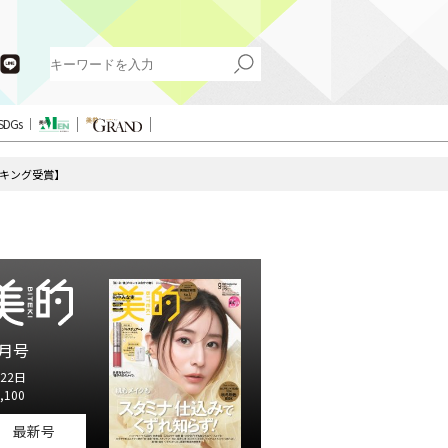
SDGs
ンキング受賞】
月号
22日
,100
最新号