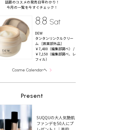
話題のコスメの発売日早わかり！
今月の一覧を今すぐチェック！
8.8
Sat
DEW
タンタンリンクルクリー
ム ［医薬部外品］
￥7,480（編集部調べ） /
￥7,150（編集部調べ、レ
フィル）
へ
Cosme Calendar
Present
SUQQUの大人気艶肌
ファンデを50人にプ
レゼント！｜美的