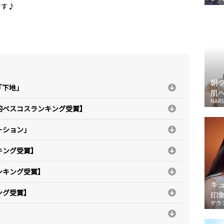
です♪
朝
「下地」
肌
NARS
的ベスコスランキング受賞】
ーション」
キング受賞】
ンキング受賞】
キ
ング受賞】
印
ゲラ
」