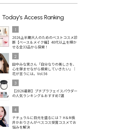
Today's Access Ranking
1
2026上半期大人のためのベストコスメ診
断【ベース＆メイク編】40代以上を輝か
せる全33品から探索！
2
田中みな実さん「自分なりの美しさを、
心を弾ませながら模索していきたい」｜
花が言うには。Vol.56
3
【2026最新】プチプラフェイスパウダー
の人気ランキング＆おすすめ7選
4
ナチュラルに目元を盛るには？ H＆M長
井かおりさんがベスコス受賞コスメでお
悩みを解決