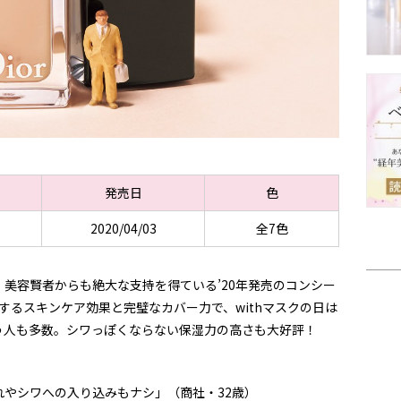
発売日
色
2020/04/03
全7色
美容賢者からも絶大な支持を得ている’20年発売のコンシー
するスキンケア効果と完璧なカバー力で、withマスクの日は
う人も多数。シワっぽくならない保湿力の高さも大好評！
やシワへの入り込みもナシ」（商社・32歳）