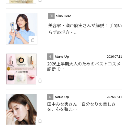
Skin Care
美容家・瀬戸麻実さんが解説！ 手間い
らずの毛穴・...
2026.07.11
4
Make Up
2026上半期大人のためのベストコスメ
診断【…
2026.07.11
5
Make Up
田中みな実さん「自分なりの美しさ
を、心を弾ま…