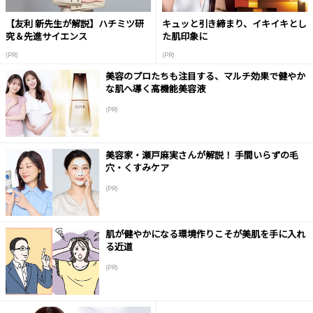
【友利 新先生が解説】ハチミツ研
キュッと引き締まり、イキイキとし
究＆先進サイエンス
た肌印象に
(PR)
(PR)
美容のプロたちも注目する、マルチ効果で健やか
な肌へ導く高機能美容液
(PR)
美容家・瀬戸麻実さんが解説！ 手間いらずの毛
穴・くすみケア
(PR)
肌が健やかになる環境作りこそが美肌を手に入れ
る近道
(PR)