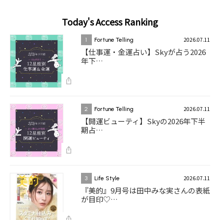
Today's Access Ranking
2026.07.11
1
Fortune Telling
【仕事運・金運占い】Skyが占う2026
年下…
2026.07.11
2
Fortune Telling
【開運ビューティ】Skyの2026年下半
期占…
2026.07.11
3
Life Style
『美的』9月号は田中みな実さんの表紙
が目印♡…