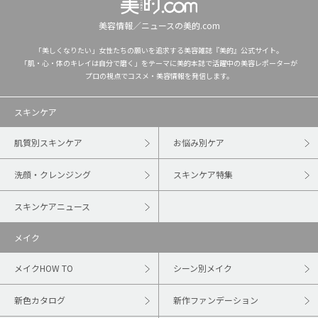
美容情報／ニュースの美的.com
「美しくなりたい」女性たちの願いを追求する美容雑誌『美的』公式サイト。
「肌・心・体のキレイは自分で磨く」をテーマに美的本誌で活躍中の美容レポーターが
プロの視点でコスメ・美容情報を発信します。
スキンケア
肌質別スキンケア
お悩み別ケア
洗顔・クレンジング
スキンケア特集
スキンケアニュース
メイク
メイクHOW TO
シーン別メイク
新色カタログ
新作ファンデーション