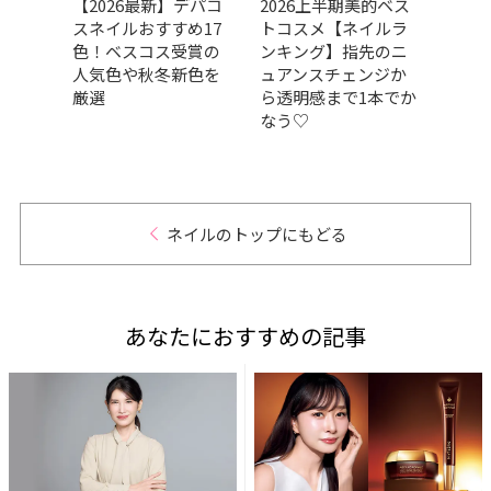
】マ
【2026最新】デパコ
2026上半期美的ベス
【20
のブ
スネイルおすすめ17
トコスメ【ネイルラ
キュ
をチ
色！ベスコス受賞の
ンキング】指先のニ
マー
人気色や秋冬新色を
ュアンスチェンジか
ネイ
厳選
ら透明感まで1本でか
ェッ
なう♡
ネイルのトップにもどる
あなたにおすすめの記事