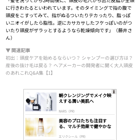
「髪を洗ってから2時間後に、頭皮の毛穴から出た皮脂が全頭
に行きわたるといわれています。そのタイミングで指の腹で
頭皮をこすってみて、指がぬるついたりテカったり、脂っぽ
いニオイがしたら脂性。逆にカサカサしたフケっぽいのがつ
いたり頭皮がザラッとするようなら乾燥傾向です」（藤井さ
ん）
▼ 関連記事
初出：頭皮ケアを始めるならいつ？ シャンプーの選び方は？
産後の抜け毛は戻る？ ヘアメーカーの開発者に聞く大人頭皮
のあれこれQ&A集【1】
朝クレンジングでメイク映
A
えする潤い美肌へ
ds
by
NARS（PR）
lo
gl
美容のプロたちも注目す
y
る、マルチ効果で健やかな
肌へ導く高機能美容液
エリクシール（PR）