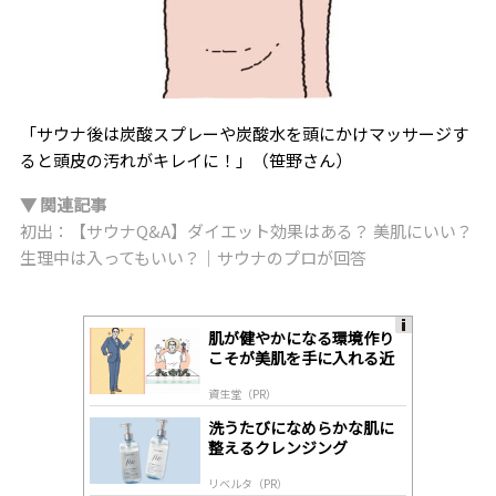
「サウナ後は炭酸スプレーや炭酸水を頭にかけマッサージす
ると頭皮の汚れがキレイに！」（笹野さん）
▼ 関連記事
初出：【サウナQ&A】ダイエット効果はある？ 美肌にいい？
生理中は入ってもいい？｜サウナのプロが回答
肌が健やかになる環境作り
A
こそが美肌を手に入れる近
ds
道
by
資生堂（PR）
lo
gl
洗うたびになめらかな肌に
y
整えるクレンジング
リベルタ（PR）