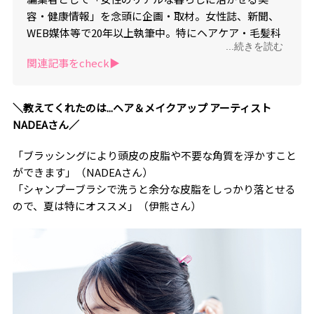
容・健康情報」を念頭に企画・取材。女性誌、新聞、
WEB媒体等で20年以上執筆中。特にヘアケア・毛髪科
...続きを読む
学関連分野を得意とし、美容記事の監修や講演活動も
関連記事をcheck▶︎
行う。著書に『頭皮がしみる、かゆいは危険信号！
いい白髪ケア、やばい白髪ケア』（小学館）がある。
＼教えてくれたのは...ヘア＆メイクアップ アーティスト
NADEAさん／
「ブラッシングにより頭皮の皮脂や不要な角質を浮かすこと
ができます」（NADEAさん）
「シャンプーブラシで洗うと余分な皮脂をしっかり落とせる
ので、夏は特にオススメ」（伊熊さん）