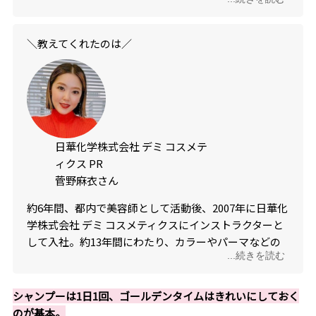
な商品を担当。豊富な知識と経験でヒット商品を続々
と開発し、多くのスカルプケア商品の開発にも携わ
る。新商品であるDEMI DO（デミドゥ）では開発責任
＼教えてくれたのは／
者として開発全般の指揮を執る。
日華化学株式会社 デミ コスメテ
ィクス PR
菅野麻衣さん
約6年間、都内で美容師として活動後、2007年に日華化
学株式会社 デミ コスメティクスにインストラクターと
して入社。約13年間にわたり、カラーやパーマなどの
...続きを読む
ケミカル分野からヘッドスパ、頭皮・皮膚知識まで幅
広い美容師向けの講師活動を国内外で行う。長年培っ
た経験と知識を活かし、現在はPR・広報担当として活
シャンプーは1日1回、ゴールデンタイムはきれいにしておく
動中。
のが基本。