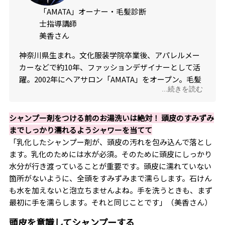
「AMATA」オーナー・毛髪診断
士指導講師
美香さん
神奈川県生まれ。文化服装学院卒業後、アパレルメー
カーなどで約10年、ファッションデザイナーとして活
躍。2002年にヘアサロン「AMATA」をオープン。毛髪
...続きを読む
診断士指導講師として、毛髪科学理論に基づき、頭皮
と髪の悩みを分析し、顧客の悩みや要望に合った施術
やアドバイスを提供。 近年は医療機関と提携し、最新
シャンプー剤をつける前のお湯洗いは絶対！ 頭皮のすみずみ
毛髪治療をナビゲートするなど、女性の髪を美しく保
までしっかり濡れるようシャワーを当てて
つための活動を続けている。著書に『毛髪診断士・美
「乳化したシャンプー剤が、頭皮の汚れを包み込んで落とし
香が作る「美髪ごはん44」』（小学館）がある。
ます。乳化のためには水が必須。そのために頭皮にしっかり
水分が行き渡っていることが重要です。頭皮に濡れていない
箇所がないように、全頭をすみずみまで濡らします。石けん
も水を加えないと泡立ちませんよね。手を洗うときも、まず
最初に手を濡らします。それと同じことです」（美香さん）
頭皮を意識してシャンプーする