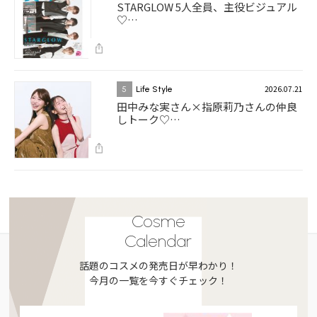
STARGLOW 5人全員、主役ビジュアル
♡…
2026.07.21
5
Life Style
田中みな実さん×指原莉乃さんの仲良
しトーク♡…
Cosme
Calendar
話題のコスメの発売日が早わかり！
今月の一覧を今すぐチェック！