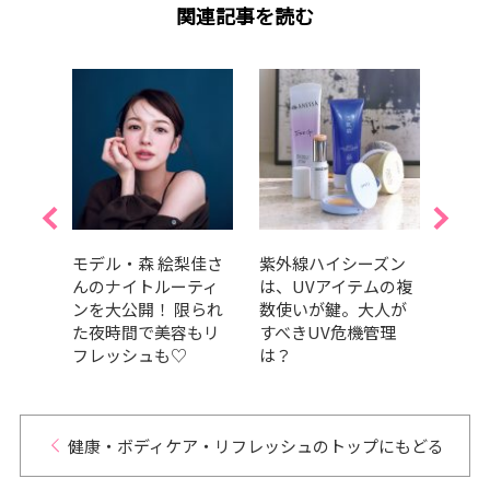
関連記事を読む
0歳。
モデル・森 絵梨佳さ
紫外線ハイシーズン
目の
課題
んのナイトルーティ
は、UVアイテムの複
てい
ンを大公開！ 限られ
数使いが鍵。大人が
必要
た夜時間で美容もリ
すべきUV危機管理
の取
フレッシュも♡
は？
健康・ボディケア・リフレッシュのトップにもどる