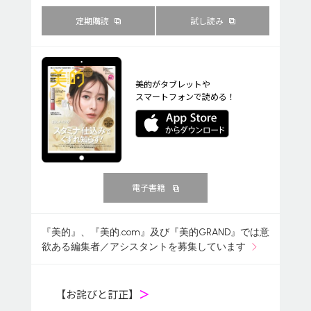
定期購読
試し読み
美的がタブレットや
スマートフォンで読める！
電子書籍
『美的』、『美的.com』及び『美的GRAND』では意
欲ある編集者／アシスタントを募集しています
【お詫びと訂正】
＞