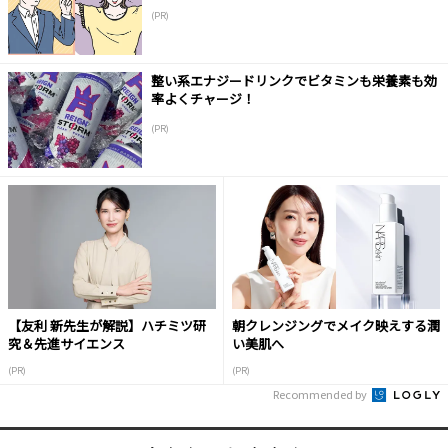
(PR)
整い系エナジードリンクでビタミンも栄養素も効
率よくチャージ！
(PR)
【友利 新先生が解説】ハチミツ研
朝クレンジングでメイク映えする潤
究＆先進サイエンス
い美肌へ
(PR)
(PR)
Recommended by