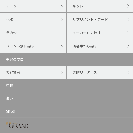
チーク
キット
香水
サプリメント・フード
その他
メーカー別に探す
ブランド別に探す
価格帯から探す
美容のプロ
美容賢者
美的リーダーズ
連載
占い
SDGs