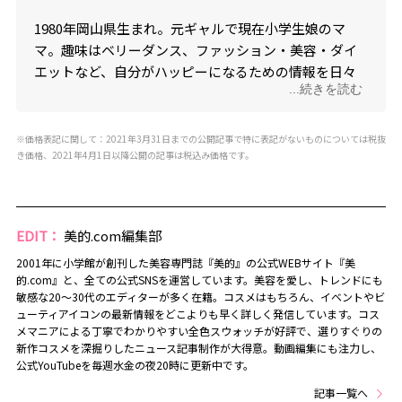
1980年岡山県生まれ。元ギャルで現在小学生娘のマ
マ。趣味はベリーダンス、ファッション・美容・ダイ
エットなど、自分がハッピーになるための情報を日々
...続きを読む
snsで発信中。初書籍「今すぐ痩せ見え！！-5kgコー
デ」のほか、新刊「45歳でも3か月で−9㎏！痩せウマ定
食ダイエット」 (はちみつコミックエッセイ)も発売
※価格表記に関して：2021年3月31日までの公開記事で特に表記がないものについては税抜
き価格、2021年4月1日以降公開の記事は税込み価格です。
中！
Instagram
EDIT：
美的.com編集部
2001年に小学館が創刊した美容専門誌『美的』の公式WEBサイト『美
X
的.com』と、全ての公式SNSを運営しています。美容を愛し、トレンドにも
敏感な20～30代のエディターが多く在籍。コスメはもちろん、イベントやビ
ューティアイコンの最新情報をどこよりも早く詳しく発信しています。コス
メマニアによる丁寧でわかりやすい全色スウォッチが好評で、選りすぐりの
新作コスメを深掘りしたニュース記事制作が大得意。動画編集にも注力し、
公式YouTubeを毎週水金の夜20時に更新中です。
記事一覧へ