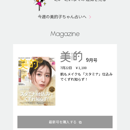
今週の美的子ちゃん占いへ
Magazine
9
月号
7月22日 ￥1,100
肌もメイクも「スタミナ」仕込み
でくずれ知らず！
最新号を購入する