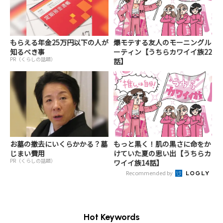
もらえる年金25万円以下の人が
爆モテする友人のモーニングル
知るべき事
ーティン【うちらカワイイ族22
PR（くらしの話題）
話】
お墓の撤去にいくらかかる？墓
もっと黒く！肌の黒さに命をか
じまい費用
けていた夏の思い出【うちらカ
PR（くらしの話題）
ワイイ族14話】
Recommended by
Hot Keywords