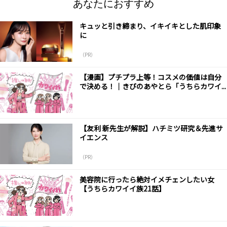
あなたにおすすめ
キュッと引き締まり、イキイキとした肌印象
に
（PR）
【漫画】プチプラ上等！コスメの価値は自分
で決める！｜きびのあやとら「うちらカワイ...
【友利 新先生が解説】ハチミツ研究＆先進サ
イエンス
（PR）
美容院に行ったら絶対イメチェンしたい女
【うちらカワイイ族21話】