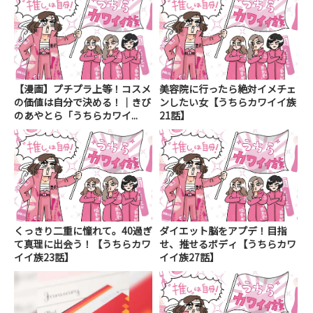
【漫画】プチプラ上等！コスメ
美容院に行ったら絶対イメチェ
の価値は自分で決める！｜きび
ンしたい女【うちらカワイイ族
のあやとら「うちらカワイ...
21話】
くっきり二重に憧れて。40過ぎ
ダイエット脳をアプデ！目指
て真理に出会う！【うちらカワ
せ、推せるボディ【うちらカワ
イイ族23話】
イイ族27話】