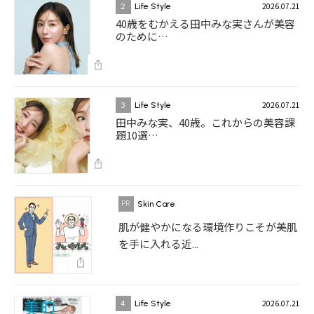
2026.07.21
2
Life Style
40歳をむかえる田中みな実さんが美容
のために…
2026.07.21
3
Life Style
田中みな実、40歳。これからの美容課
題10選…
Skin Care
肌が健やかになる環境作りこそが美肌
を手に入れる近...
2026.07.21
4
Life Style