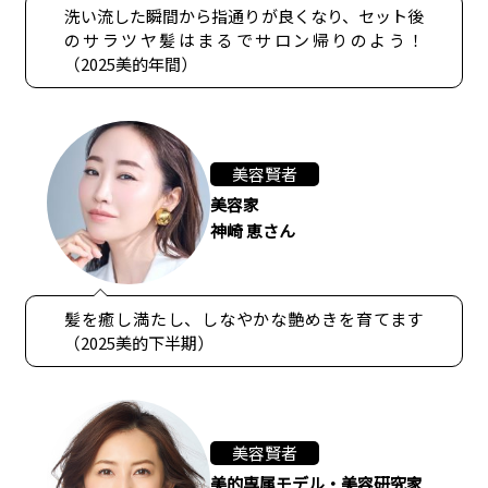
洗い流した瞬間から指通りが良くなり、セット後
のサラツヤ髪はまるでサロン帰りのよう！
（2025美的年間）
美容賢者
美容家
神崎 恵さん
髪を癒し満たし、しなやかな艶めきを育てます
（2025美的下半期）
美容賢者
美的専属モデル・美容研究家