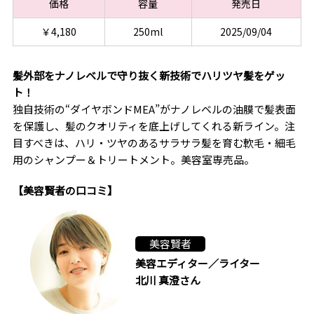
価格
容量
発売日
￥4,180
250ml
2025/09/04
髪外部をナノレベルで守り抜く新技術でハリツヤ髪をゲッ
ト！
独自技術の“ダイヤボンドMEA”がナノレベルの油膜で髪表面
を保護し、髪のクオリティを底上げしてくれる新ライン。注
目すべきは、ハリ・ツヤのあるサラサラ髪を育む軟毛・細毛
用のシャンプー＆トリートメント。美容室専売品。
【美容賢者の口コミ】
美容賢者
美容エディター／ライター
北川 真澄さん