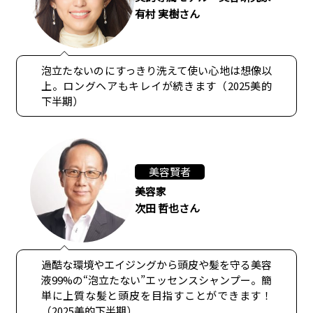
有村 実樹さん
泡立たないのにすっきり洗えて使い心地は想像以
上。ロングヘアもキレイが続きます（2025美的
下半期）
美容賢者
美容家
次田 哲也さん
過酷な環境やエイジングから頭皮や髪を守る美容
液99%の“泡立たない”エッセンスシャンプー。簡
単に上質な髪と頭皮を目指すことができます！
（2025美的下半期）