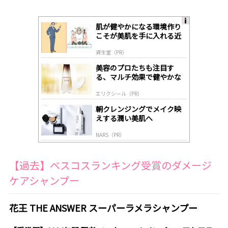
肌が健やかになる環境作り
A
こそが美肌を手に入れる近
ds
道
by
資生堂（PR）
lo
gl
美容のプロたちも注目す
y
る、マルチ効果で健やかな
肌へ導く高機能美容液
エリクシール（PR）
朝クレンジングでメイク映
えする潤い美肌へ
NARS（PR）
【過去】ベスコスランキング受賞のダメージ
ケアシャンプー
花王 THE ANSWER スーパーラメラシャンプー