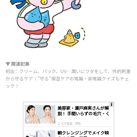
▼ 関連記事
初出：クリーム、パック、UV…潤いにフタをして、外的刺激
から守るケア｜"守る"保湿ケアの常識・非常識クイズもチェ
ック！
美容家・瀬戸麻実さんが解
A
説！ 手間いらずの毛穴・く
ds
すみケア
by
ニベア花王（PR）
lo
gl
朝クレンジングでメイク映
y