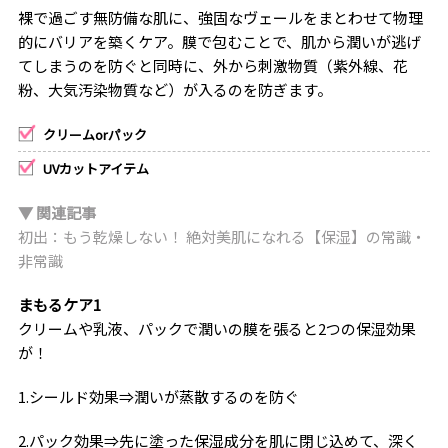
裸で過ごす無防備な肌に、強固なヴェールをまとわせて物理
的にバリアを築くケア。膜で包むことで、肌から潤いが逃げ
てしまうのを防ぐと同時に、外から刺激物質（紫外線、花
粉、大気汚染物質など）が入るのを防ぎます。
クリームorパック
UVカットアイテム
▼ 関連記事
初出：もう乾燥しない！ 絶対美肌になれる【保湿】の常識・
非常識
まもるケア1
クリームや乳液、パックで潤いの膜を張ると2つの保湿効果
が！
1.シールド効果⇒潤いが蒸散するのを防ぐ
2.パック効果⇒先に塗った保湿成分を肌に閉じ込めて、深く