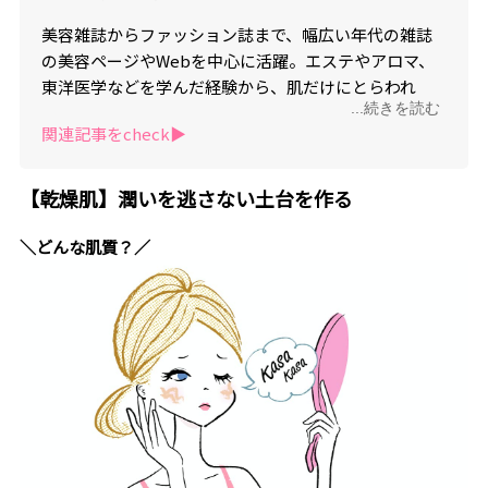
美容雑誌からファッション誌まで、幅広い年代の雑誌
の美容ページやWebを中心に活躍。エステやアロマ、
東洋医学などを学んだ経験から、肌だけにとらわれ
...続きを読む
ず、体の内側や精神などトータル面からアプローチす
関連記事をcheck▶︎
る美容を重視。読者目線に寄り添った、食や運動、ラ
イフスタイル、心の在り方まで幅広い分野にわたる美
容情報を発信中。
【乾燥肌】潤いを逃さない土台を作る
＼どんな肌質？／