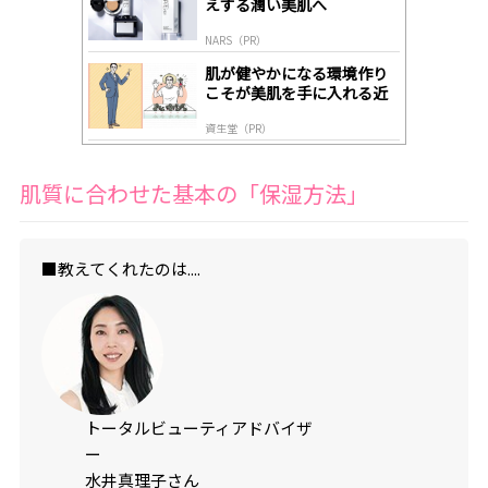
えする潤い美肌へ
NARS（PR）
肌が健やかになる環境作り
こそが美肌を手に入れる近
道
資生堂（PR）
肌質に合わせた基本の「保湿方法」
■教えてくれたのは....
トータルビューティアドバイザ
ー
水井真理子さん