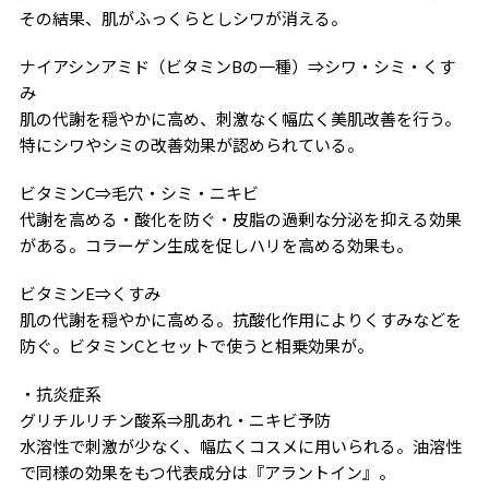
その結果、肌がふっくらとしシワが消える。
ナイアシンアミド（ビタミンBの一種）⇒シワ・シミ・くす
み
肌の代謝を穏やかに高め、刺激なく幅広く美肌改善を行う。
特にシワやシミの改善効果が認められている。
ビタミンC⇒毛穴・シミ・ニキビ
代謝を高める・酸化を防ぐ・皮脂の過剰な分泌を抑える効果
がある。コラーゲン生成を促しハリを高める効果も。
ビタミンE⇒くすみ
肌の代謝を穏やかに高める。抗酸化作用によりくすみなどを
防ぐ。ビタミンCとセットで使うと相乗効果が。
・抗炎症系
グリチルリチン酸系⇒肌あれ・ニキビ予防
水溶性で刺激が少なく、幅広くコスメに用いられる。油溶性
で同様の効果をもつ代表成分は『アラントイン』。