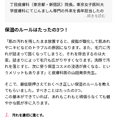
丁目皮膚科（東京都・新宿区）院長。東京女子医科大
学皮膚科にてじんましん専門の外来を長年担当したの
...続きを読む
ち現職。クリニックでは一般皮膚科診療と美容皮膚科
診療の両方を行う。
保湿のルールはたったの3つ！
「肌の汚れを残したまま放置すると、皮脂が酸化して肌あれ
やニキビなどのトラブルの原因になります。また、毛穴に汚
れが詰まって固くなってしまうと、それを除去するのは大
変。詰まりによって毛穴も広がりやすくなります。洗顔で汚
れを落とすと、次に使う保湿コスメの浸透が良くなる、とい
うメリットもあります」と皮膚科医の山田美奈先生。
そこで、最低限押さえておくべき正しい保湿のルールを教え
てもらいました。すべきことはたったの3つ。
この基本ができていれば、あれもこれもと頑張らなくても健
やかな肌が手に入ります。
汚れを適切に落とす。