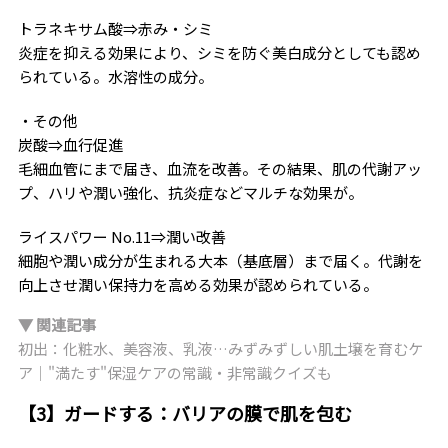
トラネキサム酸⇒赤み・シミ
炎症を抑える効果により、シミを防ぐ美白成分としても認め
られている。水溶性の成分。
・その他
炭酸⇒血行促進
毛細血管にまで届き、血流を改善。その結果、肌の代謝アッ
プ、ハリや潤い強化、抗炎症などマルチな効果が。
ライスパワー No.11⇒潤い改善
細胞や潤い成分が生まれる大本（基底層）まで届く。代謝を
向上させ潤い保持力を高める効果が認められている。
▼ 関連記事
初出：化粧水、美容液、乳液…みずみずしい肌土壌を育むケ
ア｜"満たす"保湿ケアの常識・非常識クイズも
【3】ガードする：バリアの膜で肌を包む