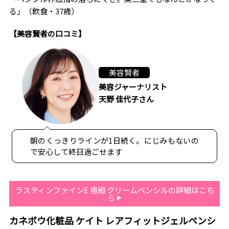
る」（飲食・37歳）
【美容賢者の口コミ】
美容賢者
美容ジャーナリスト
天野 佳代子さん
朝のくっきりラインが1日続く。にじみもないの
で安心して終日過ごせます
ラスティンファインE 極細 クリームペンシルの詳細はこち
ら
カネボウ化粧品 ケイト レアフィットジェルペンシ