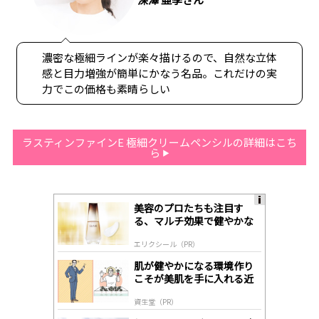
濃密な極細ラインが楽々描けるので、自然な立体
感と目力増強が簡単にかなう名品。これだけの実
力でこの価格も素晴らしい
ラスティンファインE 極細クリームペンシルの詳細はこち
ら
美容のプロたちも注目す
A
る、マルチ効果で健やかな
ds
肌へ導く高機能美容液
by
エリクシール（PR）
lo
gl
肌が健やかになる環境作り
y
こそが美肌を手に入れる近
道
資生堂（PR）