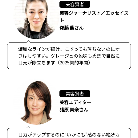
美容賢者
美容ジャーナリスト／エッセイス
ト
齋藤 薫さん
濃厚なラインが描け、こすっても落ちないのにオ
フはしやすい。グレージュの色味も秀逸で自然に
目元が際立ちます（2025美的年間）
美容賢者
美容エディター
猪原 美奈さん
目力がアップするのに“いかにも”感のない絶妙カ