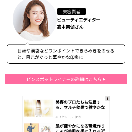
美容賢者
ビューティエディター
高木美伽さん
目頭や涙袋などワンポイントできらめきをのせる
と、目元がぐっと華やかな印象に
ピンスポットライナーの詳細はこちら
美容のプロたちも注目す
A
る、マルチ効果で健やかな
ds
肌へ導く高機能美容液
by
エリクシール（PR）
lo
gl
肌が健やかになる環境作り
y
こそが美肌を手に入れる近