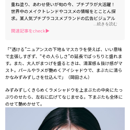
重ね塗り、あわせ使いが旬の今、プチプラが大活躍！
世界中のメイクトレンドやコスメの情報をとことん探
求。某人気プチプラコスメブランドの広告ビジュアル
...続きを読む
を担当。
関連記事をcheck▶︎
「“透ける”ニュアンスの下地＆マスカラを使えば、いい意味
で主張しすぎず、“その人らしさ”の延長でぱっちりと盛れま
す。また、大人がまつげを盛るときは、清潔感＆抜け感がマ
スト。パールやラメが艶めくアイシャドウで、まぶたに清ら
かなみずみずしさを仕込んで」（岡田さん）
みずみずしくきらめくラメシャドウを上まぶたの中央にたっ
ぷりのせたら、左右に広げてなじませる。下まぶたも全体に
のせて艶めかせて。