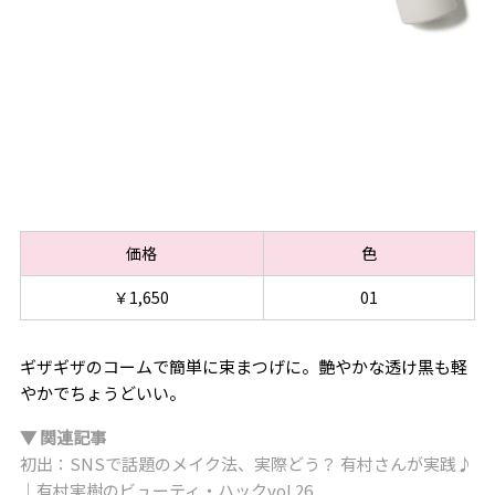
価格
色
￥1,650
01
ギザギザのコームで簡単に束まつげに。艶やかな透け黒も軽
やかでちょうどいい。
▼ 関連記事
初出：SNSで話題のメイク法、実際どう？ 有村さんが実践♪
｜有村実樹のビューティ・ハックvol.26