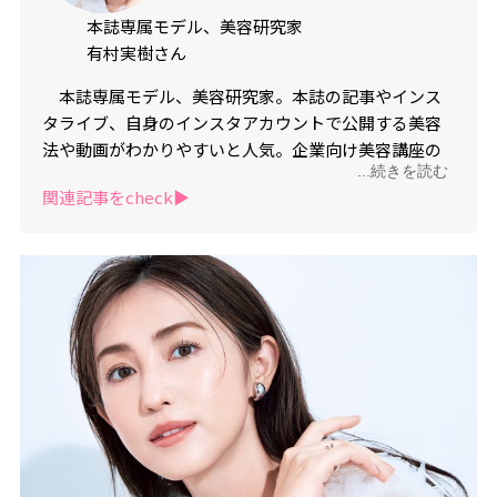
本誌専属モデル、美容研究家
有村実樹さん
本誌専属モデル、美容研究家。本誌の記事やインス
タライブ、自身のインスタアカウントで公開する美容
法や動画がわかりやすいと人気。企業向け美容講座の
...続きを読む
講師などでも活躍。植物療法士の資格も取得、ストレ
関連記事をcheck▶︎
スケアの方法をシェアするなど生来の優しさに基づく
情報発信や、出産後さらに磨かれた美しさで、読者か
らも絶大な人気を誇る。