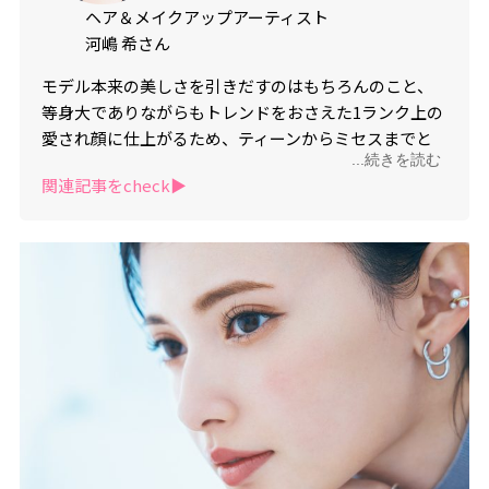
ヘア＆メイクアップアーティスト
河嶋 希さん
モデル本来の美しさを引きだすのはもちろんのこと、
等身大でありながらもトレンドをおさえた1ランク上の
愛され顔に仕上がるため、ティーンからミセスまでと
...続きを読む
にかく幅広い世代の女優・モデルからの信頼が厚い。
関連記事をcheck▶︎
またヘアアレンジにおいても、すぐ真似してみたい！
と思うリアルさと抜け感で、女子の求めるものをズバ
リ表現する天性の持ち主。