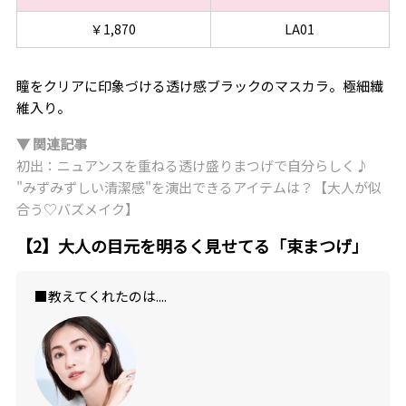
￥1,870
LA01
瞳をクリアに印象づける透け感ブラックのマスカラ。極細繊
維入り。
▼ 関連記事
初出：ニュアンスを重ねる透け盛りまつげで自分らしく♪
"みずみずしい清潔感"を演出できるアイテムは？【大人が似
合う♡バズメイク】
【2】大人の目元を明るく見せてる「束まつげ」
■教えてくれたのは....