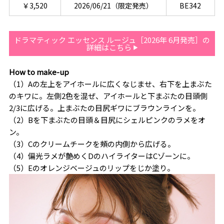
￥3,520
2026/06/21（限定発売）
BE342
ドラマティック エッセンス ルージュ［2026年 6月発売］の
詳細はこちら
How to make-up
（1）Aの左上をアイホールに広くなじませ、右下を上まぶた
のキワに。左側2色を混ぜ、アイホールと下まぶたの目頭側
2/3に広げる。上まぶたの目尻ギワにブラウンラインを。
（2）Bを下まぶたの目頭＆目尻にシェルピンクのラメをオ
ン。
（3）Cのクリームチークを頰の内側から広げる。
（4）偏光ラメが艶めくDのハイライターはCゾーンに。
（5）Eのオレンジベージュのリップをじか塗り。